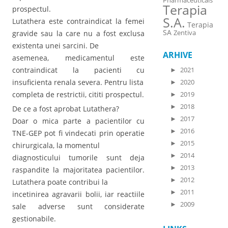
Pharmaceuticals
Terapia
prospectul.
S.A.
Lutathera este contraindicat la femei
Terapia
SA
Zentiva
gravide sau la care nu a fost exclusa
existenta unei sarcini. De
ARHIVE
asemenea, medicamentul este
contraindicat la pacienti cu
►
2021
insuficienta renala severa. Pentru lista
►
2020
completa de restrictii, cititi prospectul.
►
2019
►
2018
De ce a fost aprobat Lutathera?
►
2017
Doar o mica parte a pacientilor cu
►
2016
TNE-GEP pot fi vindecati prin operatie
►
2015
chirurgicala, la momentul
►
2014
diagnosticului tumorile sunt deja
►
2013
raspandite la majoritatea pacientilor.
►
2012
Lutathera poate contribui la
►
2011
incetinirea agravarii bolii, iar reactiile
►
2009
sale adverse sunt considerate
gestionabile.