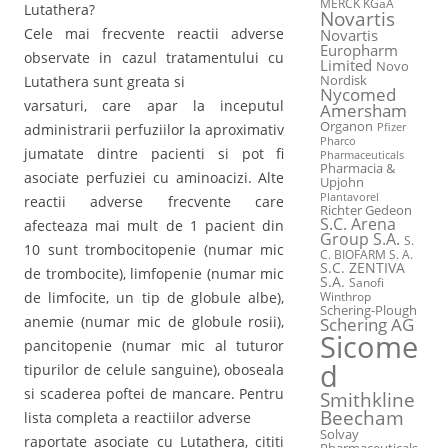
MERCK KGaA
Lutathera?
Novartis
Cele mai frecvente reactii adverse
Novartis
Europharm
observate in cazul tratamentului cu
Limited
Novo
Lutathera sunt greata si
Nordisk
Nycomed
varsaturi, care apar la inceputul
Amersham
Organon
administrarii perfuziilor la aproximativ
Pfizer
Pharco
jumatate dintre pacienti si pot fi
Pharmaceuticals
Pharmacia &
asociate perfuziei cu aminoacizi. Alte
Upjohn
Plantavorel
reactii adverse frecvente care
Richter Gedeon
S.C. Arena
afecteaza mai mult de 1 pacient din
Group S.A.
S.
10 sunt trombocitopenie (numar mic
C. BIOFARM S. A.
S.C. ZENTIVA
de trombocite), limfopenie (numar mic
S.A.
Sanofi
de limfocite, un tip de globule albe),
Winthrop
Schering-Plough
anemie (numar mic de globule rosii),
Schering AG
Sicome
pancitopenie (numar mic al tuturor
d
tipurilor de celule sanguine), oboseala
si scaderea poftei de mancare. Pentru
Smithkline
Beecham
lista completa a reactiilor adverse
Solvay
raportate asociate cu Lutathera, cititi