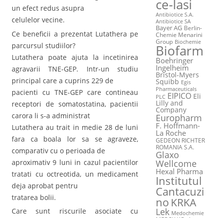
ce-Iasi
un efect redus asupra
Antibiotice S.A.
celulelor vecine.
Antibiotice SA
Bayer AG
Berlin-
Ce beneficii a prezentat Lutathera pe
Chemie Menarini
Group
Biochemie
parcursul studiilor?
Biofarm
Lutathera poate ajuta la incetinirea
Boehringer
Ingelheim
agravarii TNE-GEP. Intr-un studiu
Bristol-Myers
principal care a cuprins 229 de
Squibb
Egis
Pharmaceuticals
pacienti cu TNE-GEP care contineau
EIPICO
Eli
PLC
Lilly and
receptori de somatostatina, pacientii
Company
carora li s-a administrat
Europharm
F. Hoffmann-
Lutathera au trait in medie 28 de luni
La Roche
fara ca boala lor sa se agraveze,
GEDEON RICHTER
ROMANIA S.A.
comparativ cu o perioada de
Glaxo
Wellcome
aproximativ 9 luni in cazul pacientilor
Hexal Pharma
tratati cu octreotida, un medicament
Institutul
deja aprobat pentru
Cantacuzi
tratarea bolii.
no
KRKA
Lek
Care sunt riscurile asociate cu
Medochemie