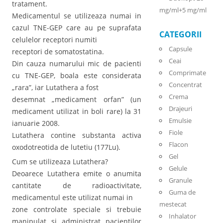
tratament.
mg/ml+5 mg/ml
Medicamentul se utilizeaza numai in
cazul TNE-GEP care au pe suprafata
CATEGORII
celulelor receptori numiti
Capsule
receptori de somatostatina.
Ceai
Din cauza numarului mic de pacienti
Comprimate
cu TNE-GEP, boala este considerata
Concentrat
„rara”, iar Lutathera a fost
Crema
desemnat „medicament orfan” (un
Drajeuri
medicament utilizat in boli rare) la 31
Emulsie
ianuarie 2008.
Fiole
Lutathera contine substanta activa
Flacon
oxodotreotida de lutetiu (177Lu).
Gel
Cum se utilizeaza Lutathera?
Gelule
Deoarece Lutathera emite o anumita
Granule
cantitate de radioactivitate,
Guma de
medicamentul este utilizat numai in
mestecat
zone controlate speciale si trebuie
Inhalator
manipulat si administrat pacientilor