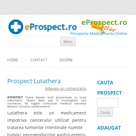
eProspect.ro
Prospecte Medicamente Online
Skip to content
Menu
HOME
CONTACT
DESPRE
Prospect Lutathera
CAUTA
Adauga un comentariu
PROSPECT
ATENTIE!!!
Toate datele sunt prezentate cu scop
informativ. Unele date pot fi incomplete sau
Search
incorecte. Va rugam consultati medicul inaintea
folosirii oricarui medicament!
for:
Lutathera este un medicament
impotriva cancerului utilizat pentru
tratarea tumorilor intestinale numite
ADAUGAT
tumori neuroendocrine gastro-entero-