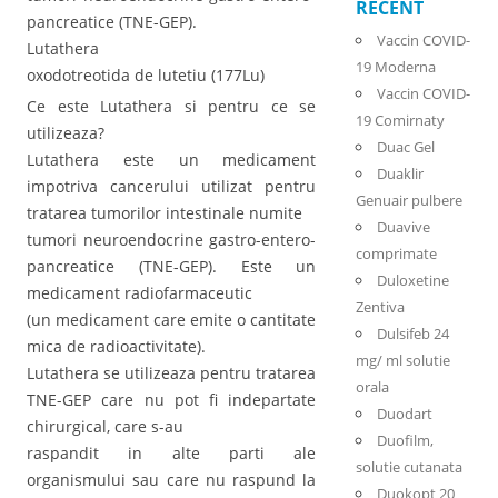
RECENT
pancreatice (TNE-GEP).
Vaccin COVID-
Lutathera
19 Moderna
oxodotreotida de lutetiu (177Lu)
Vaccin COVID-
Ce este Lutathera si pentru ce se
19 Comirnaty
utilizeaza?
Duac Gel
Lutathera este un medicament
Duaklir
impotriva cancerului utilizat pentru
Genuair pulbere
tratarea tumorilor intestinale numite
Duavive
tumori neuroendocrine gastro-entero-
comprimate
pancreatice (TNE-GEP). Este un
Duloxetine
medicament radiofarmaceutic
Zentiva
(un medicament care emite o cantitate
Dulsifeb 24
mica de radioactivitate).
mg/ ml solutie
Lutathera se utilizeaza pentru tratarea
orala
TNE-GEP care nu pot fi indepartate
Duodart
chirurgical, care s-au
Duofilm,
raspandit in alte parti ale
solutie cutanata
organismului sau care nu raspund la
Duokopt 20