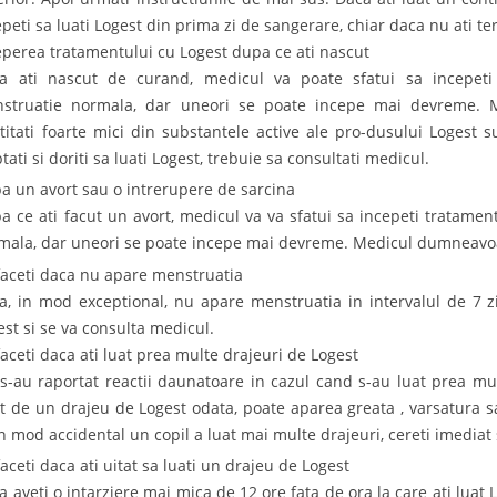
epeti sa luati Logest din prima zi de sangerare, chiar daca nu ati te
eperea tratamentului cu Logest dupa ce ati nascut
a ati nascut de curand, medicul va poate sfatui sa incepet
struatie normala, dar uneori se poate incepe mai devreme. M
titati foarte mici din substantele active ale pro-dusului Logest 
tati si doriti sa luati Logest, trebuie sa consultati medicul.
a un avort sau o intrerupere de sarcina
a ce ati facut un avort, medicul va va sfatui sa incepeti tratame
mala, dar uneori se poate incepe mai devreme. Medicul dumneavoas
faceti daca nu apare menstruatia
a, in mod exceptional, nu apare menstruatia in intervalul de 7 z
est si se va consulta medicul.
faceti daca ati luat prea multe drajeuri de Logest
s-au raportat reactii daunatoare in cazul cand s-au luat prea mul
t de un drajeu de Logest odata, poate aparea greata , varsatura s
in mod accidental un copil a luat mai multe drajeuri, cereti imedia
faceti daca ati uitat sa luati un drajeu de Logest
a aveti o intarziere mai mica de 12 ore fata de ora la care ati luat 