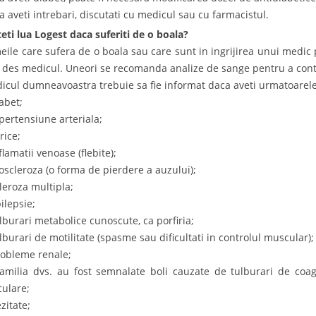
a aveti intrebari, discutati cu medicul sau cu farmacistul.
eti lua Logest daca suferiti de o boala?
eile care sufera de o boala sau care sunt in ingrijirea unui medic 
 des medicul. Uneori se recomanda analize de sange pentru a cont
icul dumneavoastra trebuie sa fie informat daca aveti urmatoarele
iabet;
ipertensiune arteriala;
rice;
flamatii venoase (flebite);
toscleroza (o forma de pierdere a auzului);
cleroza multipla;
ilepsie;
ulburari metabolice cunoscute, ca porfiria;
ulburari de motilitate (spasme sau dificultati in controlul muscular);
robleme renale;
familia dvs. au fost semnalate boli cauzate de tulburari de coa
culare;
zitate;