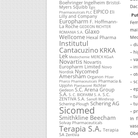
Boehringer Ingelheim
Bristol-
Dac
Myers Squibb
Egis
EIPICO
Eli
Pharmaceuticals PLC
Put
Lilly and Company
Europharm
F. Hoffmann-
Fem
La Roche
GEDEON RICHTER
mai
Glaxo
ROMANIA S.A.
Wellcome
Hexal Pharma
Med
Institutul
– d
Cantacuzino
KRKA
– h
Lek
MERCK KGaA
Medochemie
– va
Novartis
Novartis
Europharm Limited
– in
Novo
Nycomed
Nordisk
– o
Amersham
Organon
Pfizer
Pharmacia &
– s
Pharco Pharmaceuticals
Upjohn
Richter
Plantavorel
– ep
S.C. Arena Group
Gedeon
S.A.
S.C.
S. C. BIOFARM S. A.
– t
ZENTIVA S.A.
Sanofi Winthrop
Schering AG
– t
Schering-Plough
Sicomed
– p
Smithkline Beecham
In 
Solvay Pharmaceuticals
vas
Terapia S.A.
Terapia
Obe
SA
Zentiva