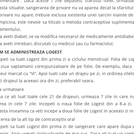
limentare”. Daca aceste 7 zile depasesc sfarsitul foliei, urmatoa
asta situatie, sangerarea de privare nu va aparea decat la sfarsitul
privare nu apare, trebuie exclusa existenta unei sarcini inainte de
ampicina, este nevoie sa tilizati o metoda contraceptiva suplimen
tamentului.
a aveti diabet, se va modifica necesarul de medicamente antidiabet
a aveti intrebari, discutati cu medicul sau cu farmacistul.
M SE ADMINISTREAZA LOGEST
epeti sa luati Logest din prima zi a ciclului menstrual. Folia de Lo
 ziua saptamanii corespunzatoare de pe folie. De exemplu, daca me
jeul marcat cu “Vi”. Apoi luati cate un drajeu pe zi, in ordinea zilel
i drajeul la aceeasi ora din zi, preferabil seara.
ia urmatoare
a ce ati luat toate cele 21 de drajeuri, urmeaza 7 zile in care n
rea in cele 7 zile. Incepeti o noua folie de Logest din a 8-a zi,
asta inseamna ca veti incepe a doua folie de Logest in aceeasi zi in
cerea de la alt tip de contraceptiv oral
epeti sa luati Logest din prima zi de sangerare care apare dupa u
erior. Apoi urmati instructiunile de mai sus. Daca ati luat un contra