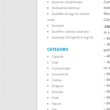
Con
Duavive comprimate
Ind
Duloxetine Zentiva
Pent
Dulsifeb 24 mg/ ml solutie
Con
orala
Duodart
CA
Duofilm, solutie cutanata
In c
Duokopt 20 mg/ml+5 mg/ml
– d
– d
CATEGORII
piel
– a
Capsule
– d
Ceai
cu 
Comprimate
– d
Concentrat
– d
Crema
– d
Drajeuri
– d
Emulsie
– d
Fiole
– d
Flacon
– d
Gel