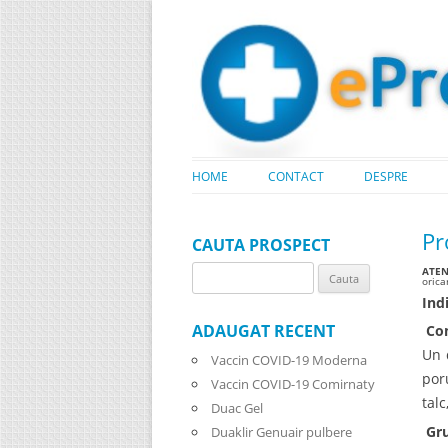
HOME
CONTACT
DESPRE
Pr
CAUTA PROSPECT
ATENT
Search
oric
for:
Indi
ADAUGAT RECENT
Com
Un 
Vaccin COVID-19 Moderna
por
Vaccin COVID-19 Comirnaty
tal
Duac Gel
Gru
Duaklir Genuair pulbere