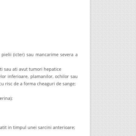
 pielii (icter) sau mancarime severa a
ti sau ati avut tumori hepatice
or inferioare, plamanilor, ochilor sau
e cu risc de a forma cheaguri de sange;
erina);
atit in timpul unei sarcini anterioare;