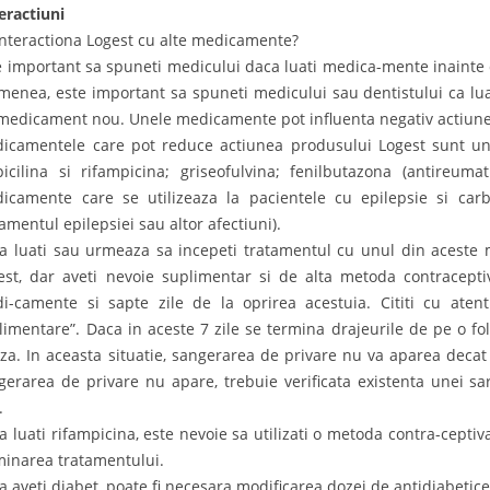
eractiuni
interactiona Logest cu alte medicamente?
e important sa spuneti medicului daca luati medica-mente inainte 
menea, este important sa spuneti medicului sau dentistului ca luati
medicament nou. Unele medicamente pot influenta negativ actiune
icamentele care pot reduce actiunea produsului Logest sunt un
icilina si rifampicina; griseofulvina; fenilbutazona (antireumati
icamente care se utilizeaza la pacientele cu epilepsie si car
tamentul epilepsiei sau altor afectiuni).
a luati sau urmeaza sa incepeti tratamentul cu unul din aceste 
est, dar aveti nevoie suplimentar si de alta metoda contracepti
i-camente si sapte zile de la oprirea acestuia. Cititi cu atent
limentare”. Daca in aceste 7 zile se termina drajeurile de pe o fol
za. In aceasta situatie, sangerarea de privare nu va aparea decat l
gerarea de privare nu apare, trebuie verificata existenta unei sa
.
a luati rifampicina, este nevoie sa utilizati o metoda contra-cepti
minarea tratamentului.
a aveti diabet, poate fi necesara modificarea dozei de antidiabetice