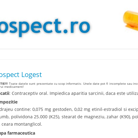
Skip to content
ospect Logest
IE!!!
Toate datele sunt prezentate cu scop informativ. Unele date pot fi incomplete sau inco
arui medicament!
catii
: Contraceptiv oral. Impiedica aparitia sarcinii, daca este utiliz
pozitie
drajeu contine: 0,075 mg gestoden, 0,02 mg etinil-estradiol si exci
umb, polividona 25.000 (K25), stearat de magneziu, zahar (K90), poli
c, ceara montanglicol.
pa farmaceutica