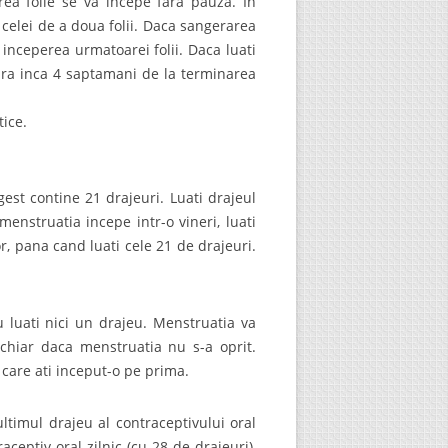
rea folie se va incepe fara pauza. In
 celei de a doua folii. Daca sangerarea
 inceperea urmatoarei folii. Daca luati
tara inca 4 saptamani de la terminarea
ice.
gest contine 21 drajeuri. Luati drajeul
nstruatia incepe intr-o vineri, luati
or, pana cand luati cele 21 de drajeuri.
u luati nici un drajeu. Menstruatia va
 chiar daca menstruatia nu s-a oprit.
 care ati inceput-o pe prima.
ltimul drajeu al contraceptivului oral
ceptiv oral zilnic (cu 28 de drajeuri),