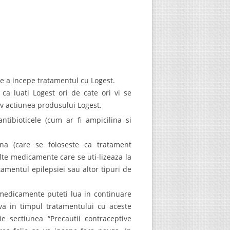
e a incepe tratamentul cu Logest.
a luati Logest ori de cate ori vi se
v actiunea produsului Logest.
tibioticele (cum ar fi ampicilina si
zona (care se foloseste ca tratament
 alte medicamente care se uti-lizeaza la
tamentul epilepsiei sau altor tipuri de
medicamente puteti lua in continuare
va in timpul tratamentului cu aceste
ie sectiunea “Precautii contraceptive