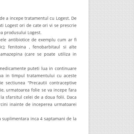
de a incepe tratamentul cu Logest. De
 Logest ori de cate ori vi se prescrie
a produsului Logest.
ele antibiotice de exemplu cum ar fi
c); fenitoina , fenobarbitaul si alte
bamazepina (care se poate utiliza in
medicamente puteti lua in continuare
va in timpul tratamentului cu aceste
ie sectiunea “Precautii contraceptive
ie, urmatoarea folie se va incepe fara
a sfarsitul celei de a doua folii. Daca
rcini inainte de inceperea urmatoarei
va suplimentara inca 4 saptamani de la
.