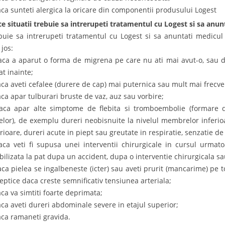
aca sunteti alergica la oricare din componentii produsului Logest
ce situatii trebuie sa intrerupeti tratamentul cu Logest si sa anu
buie sa intrerupeti tratamentul cu Logest si sa anuntati medicu
 jos:
aca a aparut o forma de migrena pe care nu ati mai avut-o, sau 
at inainte;
aca aveti cefalee (durere de cap) mai puternica sau mult mai frecve
aca apar tulburari bruste de vaz, auz sau vorbire;
aca apar alte simptome de flebita si tromboembolie (formare 
elor), de exemplu dureri neobisnuite la nivelul membrelor inferio
erioare, dureri acute in piept sau greutate in respiratie, senzatie de
aca veti fi supusa unei interventii chirurgicale in cursul urma
bilizata la pat dupa un accident, dupa o interventie chirurgicala sau
aca pielea se ingalbeneste (icter) sau aveti prurit (mancarime) pe 
leptice daca creste semnificativ tensiunea arteriala;
aca va simtiti foarte deprimata;
aca aveti dureri abdominale severe in etajul superior;
aca ramaneti gravida.