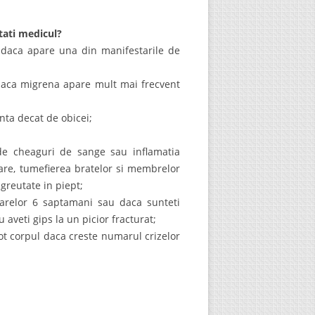
ntati medicul?
l daca apare una din manifestarile de
daca migrena apare mult mai frecvent
nta decat de obicei;
de cheaguri de sange sau inflamatia
are, tumefierea bratelor si membrelor
 greutate in piept;
toarelor 6 saptamani sau daca sunteti
 aveti gips la un picior fracturat;
tot corpul daca creste numarul crizelor