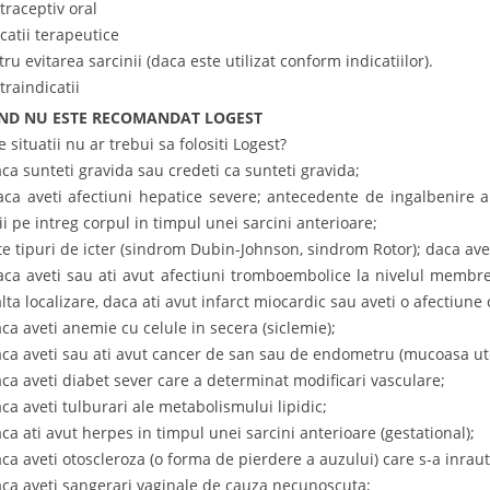
traceptiv oral
icatii terapeutice
ru evitarea sarcinii (daca este utilizat conform indicatiilor).
traindicatii
ND NU ESTE RECOMANDAT LOGEST
e situatii nu ar trebui sa folositi Logest?
aca sunteti gravida sau credeti ca sunteti gravida;
aca aveti afectiuni hepatice severe; antecedente de ingalbenire a
ii pe intreg corpul in timpul unei sarcini anterioare;
lte tipuri de icter (sindrom Dubin-Johnson, sindrom Rotor); daca ave
aca aveti sau ati avut afectiuni tromboembolice la nivelul membrel
alta localizare, daca ati avut infarct miocardic sau aveti o afectiun
aca aveti anemie cu celule in secera (siclemie);
aca aveti sau ati avut cancer de san sau de endometru (mucoasa ut
aca aveti diabet sever care a determinat modificari vasculare;
aca aveti tulburari ale metabolismului lipidic;
aca ati avut herpes in timpul unei sarcini anterioare (gestational);
aca aveti otoscleroza (o forma de pierdere a auzului) care s-a inraut
aca aveti sangerari vaginale de cauza necunoscuta;