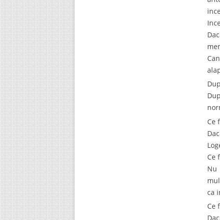
inc
Inc
Dac
men
Can
alap
Dup
Dup
nor
Ce 
Dac
Log
Ce 
Nu 
mul
ca 
Ce 
Dac