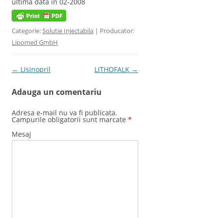
ultima data in 02-2008
Categorie:
Solutie Injectabila
| Producator:
Lipomed GmbH
Post navigation
←
Lisinopril
LITHOFALK
→
Adauga un comentariu
Adresa e-mail nu va fi publicata.
Campurile obligatorii sunt marcate
*
Mesaj