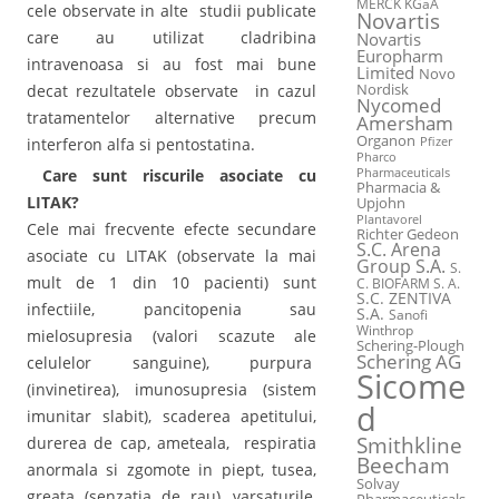
MERCK KGaA
cele observate in alte studii publicate
Novartis
care au utilizat cladribina
Novartis
Europharm
intravenoasa si au fost mai bune
Limited
Novo
decat rezultatele observate in cazul
Nordisk
Nycomed
tratamentelor alternative precum
Amersham
Organon
interferon alfa si pentostatina.
Pfizer
Pharco
Pharmaceuticals
Care sunt riscurile asociate cu
Pharmacia &
LITAK?
Upjohn
Plantavorel
Cele mai frecvente efecte secundare
Richter Gedeon
S.C. Arena
asociate cu LITAK (observate la mai
Group S.A.
S.
mult de 1 din 10 pacienti) sunt
C. BIOFARM S. A.
S.C. ZENTIVA
infectiile, pancitopenia sau
S.A.
Sanofi
Winthrop
mielosupresia (valori scazute ale
Schering-Plough
Schering AG
celulelor sanguine), purpura
Sicome
(invinetirea), imunosupresia (sistem
d
imunitar slabit), scaderea apetitului,
Smithkline
durerea de cap, ameteala, respiratia
Beecham
anormala si zgomote in piept, tusea,
Solvay
greata (senzatia de rau), varsaturile,