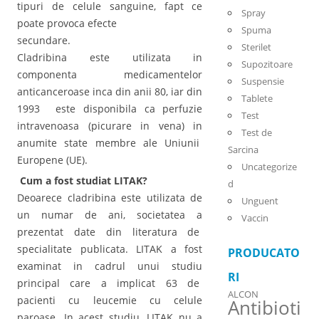
tipuri de celule sanguine, fapt ce
Spray
poate provoca efecte
Spuma
secundare.
Sterilet
Cladribina este utilizata in
Supozitoare
componenta medicamentelor
Suspensie
anticanceroase inca din anii 80, iar din
Tablete
1993 este disponibila ca perfuzie
Test
intravenoasa (picurare in vena) in
Test de
anumite state membre ale Uniunii
Sarcina
Europene (UE).
Uncategorize
Cum a fost studiat LITAK?
d
Deoarece cladribina este utilizata de
Unguent
un numar de ani, societatea a
Vaccin
prezentat date din literatura de
specialitate publicata. LITAK a fost
PRODUCATO
examinat in cadrul unui studiu
RI
principal care a implicat 63 de
ALCON
pacienti cu leucemie cu celule
Antibioti
paroase. In acest studiu, LITAK nu a