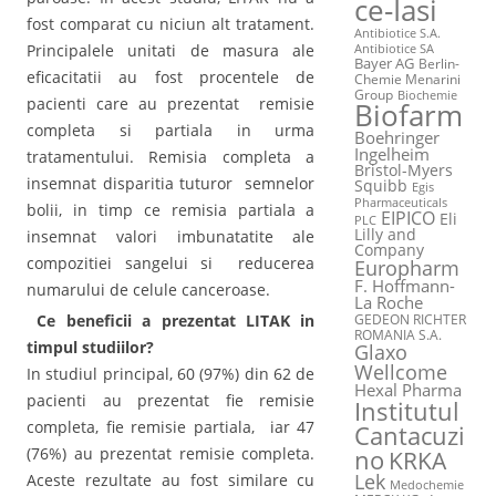
ce-Iasi
fost comparat cu niciun alt tratament.
Antibiotice S.A.
Principalele unitati de masura ale
Antibiotice SA
Bayer AG
Berlin-
eficacitatii au fost procentele de
Chemie Menarini
Group
Biochemie
pacienti care au prezentat remisie
Biofarm
completa si partiala in urma
Boehringer
Ingelheim
tratamentului. Remisia completa a
Bristol-Myers
insemnat disparitia tuturor semnelor
Squibb
Egis
Pharmaceuticals
bolii, in timp ce remisia partiala a
EIPICO
Eli
PLC
Lilly and
insemnat valori imbunatatite ale
Company
compozitiei sangelui si reducerea
Europharm
F. Hoffmann-
numarului de celule canceroase.
La Roche
Ce beneficii a prezentat LITAK in
GEDEON RICHTER
ROMANIA S.A.
timpul studiilor?
Glaxo
Wellcome
In studiul principal, 60 (97%) din 62 de
Hexal Pharma
pacienti au prezentat fie remisie
Institutul
completa, fie remisie partiala, iar 47
Cantacuzi
(76%) au prezentat remisie completa.
no
KRKA
Lek
Aceste rezultate au fost similare cu
Medochemie