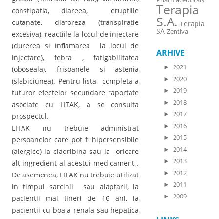
Pharmaceuticals
Terapia
constipatia, diareea, eruptiile
S.A.
cutanate, diaforeza (transpiratie
Terapia
SA
Zentiva
excesiva), reactiile la locul de injectare
(durerea si inflamarea la locul de
ARHIVE
injectare), febra , fatigabilitatea
►
2021
(oboseala), frisoanele si astenia
►
2020
(slabiciunea). Pentru lista completa a
►
2019
tuturor efectelor secundare raportate
►
2018
asociate cu LITAK, a se consulta
►
2017
prospectul.
►
2016
LITAK nu trebuie administrat
►
2015
persoanelor care pot fi hipersensibile
►
2014
(alergice) la cladribina sau la oricare
►
2013
alt ingredient al acestui medicament .
►
2012
De asemenea, LITAK nu trebuie utilizat
►
2011
in timpul sarcinii sau alaptarii, la
►
2009
pacientii mai tineri de 16 ani, la
pacientii cu boala renala sau hepatica