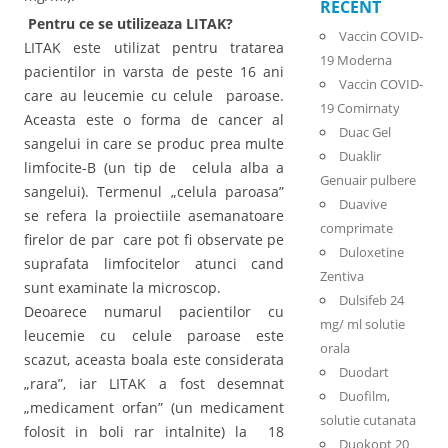
RECENT
Pentru ce se utilizeaza LITAK?
Vaccin COVID-
LITAK este utilizat pentru tratarea
19 Moderna
pacientilor in varsta de peste 16 ani
Vaccin COVID-
care au leucemie cu celule paroase.
19 Comirnaty
Aceasta este o forma de cancer al
Duac Gel
sangelui in care se produc prea multe
Duaklir
limfocite-B (un tip de celula alba a
Genuair pulbere
sangelui). Termenul „celula paroasa”
Duavive
se refera la proiectiile asemanatoare
comprimate
firelor de par care pot fi observate pe
Duloxetine
suprafata limfocitelor atunci cand
Zentiva
sunt examinate la microscop.
Dulsifeb 24
Deoarece numarul pacientilor cu
mg/ ml solutie
leucemie cu celule paroase este
orala
scazut, aceasta boala este considerata
Duodart
„rara”, iar LITAK a fost desemnat
Duofilm,
„medicament orfan” (un medicament
solutie cutanata
folosit in boli rar intalnite) la 18
Duokopt 20