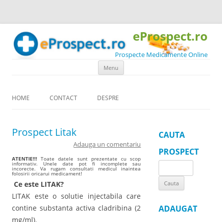
eProspect.ro
Prospecte Medicamente Online
Skip to content
Menu
HOME
CONTACT
DESPRE
Prospect Litak
CAUTA
Adauga un comentariu
PROSPECT
ATENTIE!!!
Toate datele sunt prezentate cu scop
informativ. Unele date pot fi incomplete sau
Search
incorecte. Va rugam consultati medicul inaintea
folosirii oricarui medicament!
for:
Ce este LITAK?
LITAK este o solutie injectabila care
contine substanta activa cladribina (2
ADAUGAT
mg/ml).