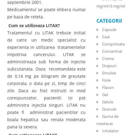
septembrie 2001.
mg/ml+5 mg/ml
Medicamentul se poate elibera numai
pe baza de reteta.
CATEGORII
Cum se utilizeaza LITAK?
Capsule
Tratamentul cu LITAK trebuie initiat
Ceai
de catre un medic specialist cu
Comprimate
experienta in utilizarea tratamentelor
Concentrat
impotriva cancerului. LITAK se
Crema
administreaza sub forma de injectie
Drajeuri
subcutanata. Doza recomandata este
Emulsie
de 0,14 mg pe kilogram de greutate
Fiole
corporala, o data pe zi, timp de cinci
Flacon
zile. Daca au fost instruiti in mod
Gel
corespunzator, pacientii isi pot
Gelule
administra injectia singuri. LITAK nu
Granule
poate fi administrat pacientilor cu
Guma de
boala hepatica sau renala moderata
mestecat
pana la severa.
Inhalator