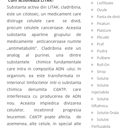
Cum actioneaza LITAK?
Liofilizate
Substanta activa din LITAK, cladribina,
Ovule
este un citotoxic, un medicament care
Pasta de dinti
distruge celulele care se divid,
Picaturi
precum celulele canceroase. Aceasta
Plasture
substanta apartine grupului de
Pliculet
medicamente anticanceroase numite
Praf
„antimetaboliti”. Cladribina este un
Pudra
analog al purinei, una dintre
Pulbere
substantele chimice fundamentale
Roll-On
care intra in compozitia ADN -ului. In
Sirop
organism, ea este transformata in
Solutie
interiorul limfocitelor intr-o substanta
Solutie
chimica denumita CdATP, care
Injectabila
interfereaza cu producerea de ADN
Solutie
nou. Aceasta impiedica divizarea
Oftalmica
celulelor, incetinind progresia
Solutie Orala
leucemiei. CdATP poate afecta, de
Solutie
asemenea, alte celule, in special alte
Perfuzabila