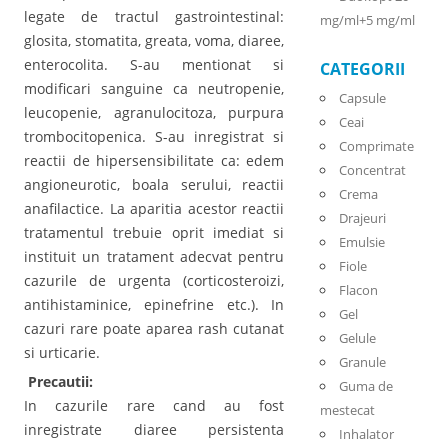
legate de tractul gastrointestinal:
mg/ml+5 mg/ml
glosita, stomatita, greata, voma, diaree,
enterocolita. S-au mentionat si
CATEGORII
modificari sanguine ca neutropenie,
Capsule
leucopenie, agranulocitoza, purpura
Ceai
trombocitopenica. S-au inregistrat si
Comprimate
reactii de hipersensibilitate ca: edem
Concentrat
angioneurotic, boala serului, reactii
Crema
anafilactice. La aparitia acestor reactii
Drajeuri
tratamentul trebuie oprit imediat si
Emulsie
instituit un tratament adecvat pentru
Fiole
cazurile de urgenta (corticosteroizi,
Flacon
antihistaminice, epinefrine etc.). In
Gel
cazuri rare poate aparea rash cutanat
Gelule
si urticarie.
Granule
Precautii:
Guma de
In cazurile rare cand au fost
mestecat
inregistrate diaree persistenta
Inhalator