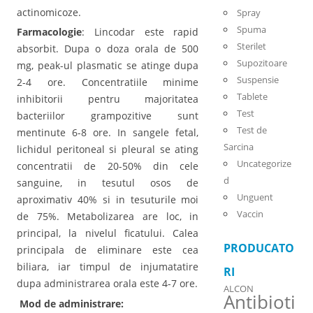
actinomicoze.
Spray
Spuma
Farmacologie
: Lincodar este rapid
Sterilet
absorbit. Dupa o doza orala de 500
Supozitoare
mg, peak-ul plasmatic se atinge dupa
Suspensie
2-4 ore. Concentratiile minime
Tablete
inhibitorii pentru majoritatea
Test
bacteriilor grampozitive sunt
Test de
mentinute 6-8 ore. In sangele fetal,
Sarcina
lichidul peritoneal si pleural se ating
Uncategorize
concentratii de 20-50% din cele
d
sanguine, in tesutul osos de
Unguent
aproximativ 40% si in tesuturile moi
Vaccin
de 75%. Metabolizarea are loc, in
principal, la nivelul ficatului. Calea
PRODUCATO
principala de eliminare este cea
biliara, iar timpul de injumatatire
RI
dupa administrarea orala este 4-7 ore.
ALCON
Antibioti
Mod de administrare: