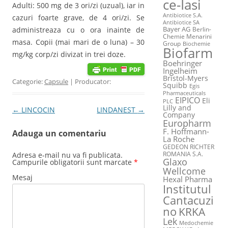
ce-Iasi
Adulti: 500 mg de 3 ori/zi (uzual), iar in
Antibiotice S.A.
cazuri foarte grave, de 4 ori/zi. Se
Antibiotice SA
Bayer AG
administreaza cu o ora inainte de
Berlin-
Chemie Menarini
masa. Copii (mai mari de o luna) – 30
Group
Biochemie
Biofarm
mg/kg corp/zi divizat in trei doze.
Boehringer
Ingelheim
Bristol-Myers
Categorie:
Capsule
| Producator:
Squibb
Egis
Pharmaceuticals
EIPICO
Eli
PLC
Lilly and
Post navigation
←
LINCOCIN
LINDANEST
→
Company
Europharm
F. Hoffmann-
Adauga un comentariu
La Roche
GEDEON RICHTER
ROMANIA S.A.
Adresa e-mail nu va fi publicata.
Glaxo
Campurile obligatorii sunt marcate
*
Wellcome
Mesaj
Hexal Pharma
Institutul
Cantacuzi
no
KRKA
Lek
Medochemie