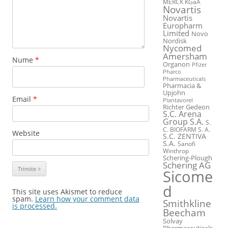
MERCK KGaA
Novartis
Novartis
Europharm
Limited
Novo
Nordisk
Nycomed
Amersham
Nume
*
Organon
Pfizer
Pharco
Pharmaceuticals
Pharmacia &
Upjohn
Email
*
Plantavorel
Richter Gedeon
S.C. Arena
Group S.A.
S.
C. BIOFARM S. A.
Website
S.C. ZENTIVA
S.A.
Sanofi
Winthrop
Schering-Plough
Schering AG
Sicome
d
This site uses Akismet to reduce
spam.
Learn how your comment data
Smithkline
is processed.
Beecham
Solvay