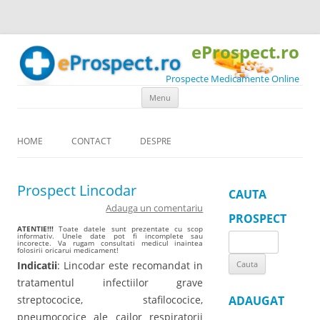
eProspect.ro
Prospecte Medicamente Online
Skip to content
Menu
HOME
CONTACT
DESPRE
Prospect Lincodar
CAUTA
Adauga un comentariu
PROSPECT
ATENTIE!!!
Toate datele sunt prezentate cu scop
informativ. Unele date pot fi incomplete sau
Search
incorecte. Va rugam consultati medicul inaintea
folosirii oricarui medicament!
for:
Indicatii
: Lincodar este recomandat in
tratamentul infectiilor grave
streptococice, stafilococice,
ADAUGAT
pneumococice ale cailor respiratorii