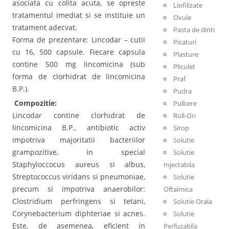
asociata cu colita acuta, se opreste
Liofilizate
tratamentul imediat si se instituie un
Ovule
tratament adecvat.
Pasta de dinti
Forma de prezentare: Lincodar – cutii
Picaturi
cu 16, 500 capsule. Fiecare capsula
Plasture
contine 500 mg lincomicina (sub
Pliculet
forma de clorhidrat de lincomicina
Praf
B.P.).
Pudra
Compozitie:
Pulbere
Lincodar contine clorhidrat de
Roll-On
lincomicina B.P., antibiotic activ
Sirop
impotriva majoritatii bacteriilor
Solutie
grampozitive, in special
Solutie
Staphyloccocus aureus si albus,
Injectabila
Streptococcus viridans si pneumoniae,
Solutie
precum si impotriva anaerobilor:
Oftalmica
Clostridium perfringens si tetani,
Solutie Orala
Corynebacterium diphteriae si acnes.
Solutie
Este, de asemenea, eficient in
Perfuzabila