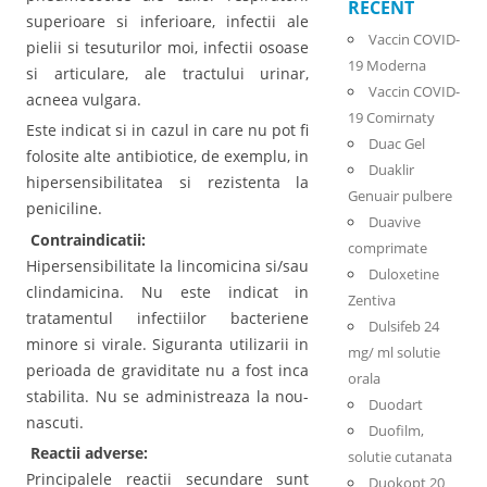
RECENT
superioare si inferioare, infectii ale
Vaccin COVID-
pielii si tesuturilor moi, infectii osoase
19 Moderna
si articulare, ale tractului urinar,
Vaccin COVID-
acneea vulgara.
19 Comirnaty
Este indicat si in cazul in care nu pot fi
Duac Gel
folosite alte antibiotice, de exemplu, in
Duaklir
hipersensibilitatea si rezistenta la
Genuair pulbere
peniciline.
Duavive
Contraindicatii:
comprimate
Hipersensibilitate la lincomicina si/sau
Duloxetine
clindamicina. Nu este indicat in
Zentiva
tratamentul infectiilor bacteriene
Dulsifeb 24
minore si virale. Siguranta utilizarii in
mg/ ml solutie
perioada de graviditate nu a fost inca
orala
stabilita. Nu se administreaza la nou-
Duodart
nascuti.
Duofilm,
Reactii adverse:
solutie cutanata
Principalele reactii secundare sunt
Duokopt 20