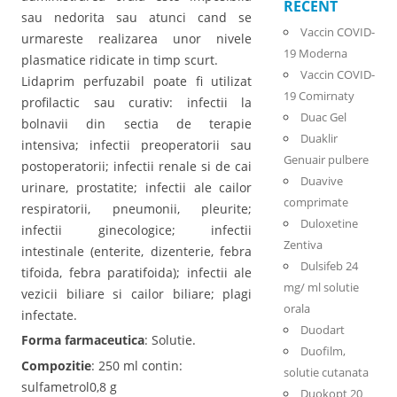
RECENT
sau nedorita sau atunci cand se
Vaccin COVID-
urmareste realizarea unor nivele
19 Moderna
plasmatice ridicate in timp scurt.
Vaccin COVID-
Lidaprim perfuzabil poate fi utilizat
19 Comirnaty
profilactic sau curativ: infectii la
Duac Gel
bolnavii din sectia de terapie
Duaklir
intensiva; infectii preoperatorii sau
Genuair pulbere
postoperatorii; infectii renale si de cai
Duavive
urinare, prostatite; infectii ale cailor
comprimate
respiratorii, pneumonii, pleurite;
Duloxetine
infectii ginecologice; infectii
Zentiva
intestinale (enterite, dizenterie, febra
Dulsifeb 24
tifoida, febra paratifoida); infectii ale
mg/ ml solutie
vezicii biliare si cailor biliare; plagi
orala
infectate.
Duodart
Forma farmaceutica
: Solutie.
Duofilm,
Compozitie
: 250 ml contin:
solutie cutanata
sulfametrol0,8 g
Duokopt 20