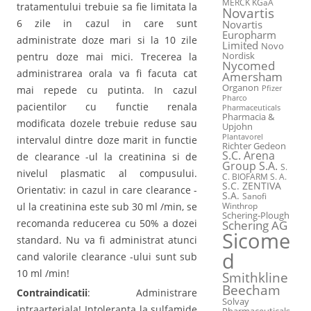
MERCK KGaA
tratamentului trebuie sa fie limitata la
Novartis
6 zile in cazul in care sunt
Novartis
Europharm
administrate doze mari si la 10 zile
Limited
Novo
pentru doze mai mici. Trecerea la
Nordisk
Nycomed
administrarea orala va fi facuta cat
Amersham
Organon
mai repede cu putinta. In cazul
Pfizer
Pharco
pacientilor cu functie renala
Pharmaceuticals
Pharmacia &
modificata dozele trebuie reduse sau
Upjohn
Plantavorel
intervalul dintre doze marit in functie
Richter Gedeon
S.C. Arena
de clearance -ul la creatinina si de
Group S.A.
S.
nivelul plasmatic al compusului.
C. BIOFARM S. A.
S.C. ZENTIVA
Orientativ: in cazul in care clearance -
S.A.
Sanofi
ul la creatinina este sub 30 ml /min, se
Winthrop
Schering-Plough
recomanda reducerea cu 50% a dozei
Schering AG
Sicome
standard. Nu va fi administrat atunci
d
cand valorile clearance -ului sunt sub
10 ml /min!
Smithkline
Beecham
Contraindicatii
: Administrare
Solvay
intraarteriala! Intoleranta la sulfamide