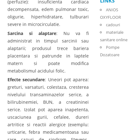
LINKS
(perfuzie): insuficienta cardiaca
decompensata, edem pulmonar toxic,
ANIOS
oligurie, hiperhidratare, tulburari
OXYFLOOR
severe in microcirculatie.
cadouri
materiale
Sarcina si alaptare
: Nu va fi
sanitare online
administrat in timpul sarcinii sau
Pompe
alaptarii; produsul trece bariera
Dozatoare
placentara si patrunde in laptele
matern si poate modifica
metabolismul acidului folic.
Efecte secundare
: Uneori pot aparea:
greturi, varsaturi, colestaza, cresterea
nivelului transaminazelor serice, a
bilirubinemiei, BUN, a creatininei
serice. Izolat pot aparea inapetenta,
uscaciunea gurii, cefalee, dureri
artritice si reactii alergice (exemplu:
urticarie, febra medicamentoasa sau
rare cazuri de sindrom Stevens-