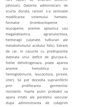
Johnson). Datorita administrarii de
scurta durata, rareori s-a semnalat
modificarea sistemului hemato-
formator (trombocitopenie ,
leucopenie, anemie aplastica sau
megaloblastica, agranulocitoza,
hemoragii cutanate, tulburari ale
metabolismului acidului folic). Extrem
de rar, in cazurile cu predispozitie
datorata unui deficit de glucoza-6-
fosfat dehidrogenaza, poate aparea
anemie hemolitica (cu
hemoglobinurie, leucocitoza, pirexie,
icter). Se pot dezvolta suprainfectii
prin proliferarea germenilor
rezistenti. Foarte putin probabil sa
apara iritatii ale peretelui vascular
dupa administrarea de Lidaprim