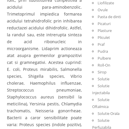
folic, prin substituirea competitiva a
Liofilizate
acidului para-aminobenzolic.
Ovule
Trimetoprimul impiedica formarea
Pasta de dinti
acidului tetrahidrofolic prin inhibarea
Picaturi
reductazei acidului dihidrofolic. Astfel,
Plasture
la randul sau, este intrerupta sinteza
Pliculet
de acid ribonucleic in
Praf
microorganisme. Lidaprim actioneaza
Pudra
atat asupra germenilor grampozitivi
Pulbere
cat si gramnegativi. Acestea cuprind:
Roll-On
E. coli, Proteus mirabilis, Salmonella
Sirop
species, Shigella species, Vibrio
Solutie
cholerae, Haemophilus influenzae,
Solutie
Streptococcus pneumoniae,
Injectabila
Staphylococcus aureus (sensibil la
Solutie
meticilina), Yersinia pestis, Chlamydia
Oftalmica
trachomatis, Neisseria gonorrheae.
Solutie Orala
Bacterii a caror sensibilitate poate
Solutie
varia: Proteus species (indole pozitiv),
Perfuzabila