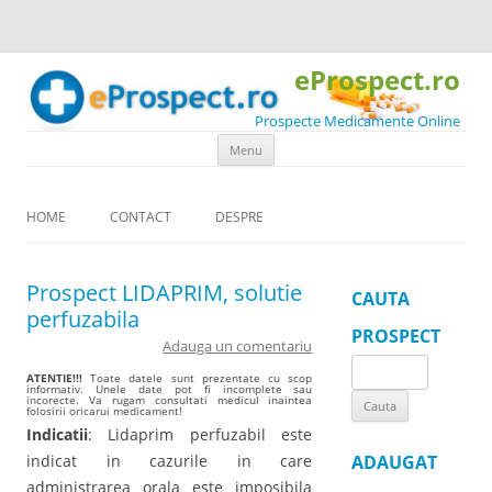
eProspect.ro
Prospecte Medicamente Online
Skip to content
Menu
HOME
CONTACT
DESPRE
Prospect LIDAPRIM, solutie
CAUTA
perfuzabila
PROSPECT
Adauga un comentariu
Search
ATENTIE!!!
Toate datele sunt prezentate cu scop
informativ. Unele date pot fi incomplete sau
for:
incorecte. Va rugam consultati medicul inaintea
folosirii oricarui medicament!
Indicatii
: Lidaprim perfuzabil este
indicat in cazurile in care
ADAUGAT
administrarea orala este imposibila