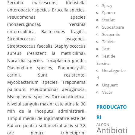
Serratia marcescens, Klebsiella
Spray
enterobacter species, Brucella species,
Spuma
Pseudomonas species
Sterilet
(nonaeruginosa), Yersinia
Supozitoare
enterocolitica, Bacteroides fragilis,
Suspensie
Streptococcus pyogenes,
Tablete
Streptococcus faecalis, Staphylococcus
Test
aureus (rezistent la methicilina),
Test de
Nocardia species, Toxoplasma gondii,
Sarcina
Plasmodium species, Pneumocystis
Uncategorize
carinii. Sunt rezistente:
d
Mycobacterium species, Treponema
Unguent
pallidum, Pseudomonas aeruginosa,
Vaccin
Mycoplasma species. Farmacokinetica:
Nivelul sanguin maxim este atins la 30
PRODUCATO
min de la inceputul administrarii.
RI
Timpul mediu de injumatatire este de
ALCON
6,4 ore pentru sulfametrol activ si 7,8
Antibioti
ore pentru trimetoprim