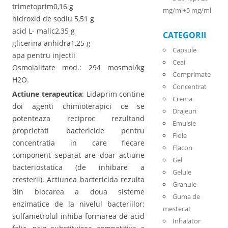
trimetoprim0,16 g
mg/ml+5 mg/ml
hidroxid de sodiu 5,51 g
acid L- malic2,35 g
CATEGORII
glicerina anhidra1,25 g
Capsule
apa pentru injectii
Ceai
Osmolalitate mod.: 294 mosmol/kg
Comprimate
H2O.
Concentrat
Actiune terapeutica
: Lidaprim contine
Crema
doi agenti chimioterapici ce se
Drajeuri
potenteaza reciproc rezultand
Emulsie
proprietati bactericide pentru
Fiole
concentratia in care fiecare
Flacon
component separat are doar actiune
Gel
bacteriostatica (de inhibare a
Gelule
cresterii). Actiunea bactericida rezulta
Granule
din blocarea a doua sisteme
Guma de
enzimatice de la nivelul bacteriilor:
mestecat
sulfametrolul inhiba formarea de acid
Inhalator