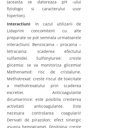
(aceasta se datoreaza pH -ului
fiziologic si caracterului usor
hiperton).
Interactiuni
: In cazul utilizarii de
Lidaprim concomitent cu alte
preparate se pot semnala urmatoarele
interactiuni: Benzocaina – procaina –
tetracaina: scaderea efectului
sulfamidei. Sulfonyluree: creste
glicemia: se va monitoriza glicemia!
Methenamid: risc de cristalurie.
Methotrexat: creste riscul de toxicitate
a methotrexatului prin scaderea
excretiei. Anticoagulante
dicumarinice: este posibila cresterea
activitatii anticoagulante. Este
necesara controlarea coagularii!
Derivati de pirazolon: efect sinergic
asupra hemogramei. Fenitoina: creste