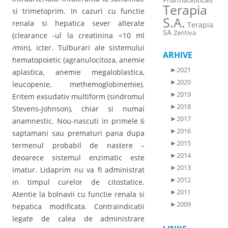
Pharmaceuticals
Terapia
si trimetoprim. In cazuri cu functie
S.A.
renala si hepatica sever alterate
Terapia
SA
Zentiva
(clearance -ul la creatinina <10 ml
/min), icter. Tulburari ale sistemului
ARHIVE
hematopoietic (agranulocitoza, anemie
►
2021
aplastica, anemie megaloblastica,
►
2020
leucopenie, methemoglobinemie).
►
2019
Eritem exsudativ multiform (sindromul
►
2018
Stevens-Johnson), chiar si numai
►
2017
anamnestic. Nou-nascuti in primele 6
►
2016
saptamani sau prematuri pana dupa
►
2015
termenul probabil de nastere –
►
2014
deoarece sistemul enzimatic este
►
2013
imatur. Lidaprim nu va fi administrat
►
2012
in timpul curelor de citostatice.
►
2011
Atentie la bolnavii cu functie renala si
►
2009
hepatica modificata. Contraindicatii
legate de calea de administrare