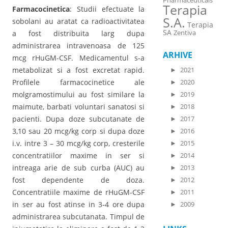
Pharmaceuticals
Terapia
Farmacocinetica
: Studii efectuate la
S.A.
sobolani au aratat ca radioactivitatea
Terapia
SA
Zentiva
a fost distribuita larg dupa
administrarea intravenoasa de 125
ARHIVE
mcg rHuGM-CSF. Medicamentul s-a
metabolizat si a fost excretat rapid.
►
2021
Profilele farmacocinetice ale
►
2020
molgramostimului au fost similare la
►
2019
maimute, barbati voluntari sanatosi si
►
2018
pacienti. Dupa doze subcutanate de
►
2017
3,10 sau 20 mcg/kg corp si dupa doze
►
2016
i.v. intre 3 – 30 mcg/kg corp, cresterile
►
2015
concentratiilor maxime in ser si
►
2014
intreaga arie de sub curba (AUC) au
►
2013
fost dependente de doza.
►
2012
Concentratiile maxime de rHuGM-CSF
►
2011
in ser au fost atinse in 3-4 ore dupa
►
2009
administrarea subcutanata. Timpul de