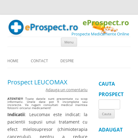
eProspect.ro
Prospecte Medicamente Online
Skip to content
Menu
HOME
CONTACT
DESPRE
Prospect LEUCOMAX
CAUTA
Adauga un comentariu
PROSPECT
ATENTIE!!!
Toate datele sunt prezentate cu scop
informativ. Unele date pot fi incomplete sau
Search
incorecte. Va rugam consultati medicul inaintea
folosirii oricarui medicament!
for:
Indicatii
: Leucomax este indicat: la
pacientii supusi unui tratament cu
efect mielosupresor (chimioterapia
ADAUGAT
cancerului), pentru a reduce