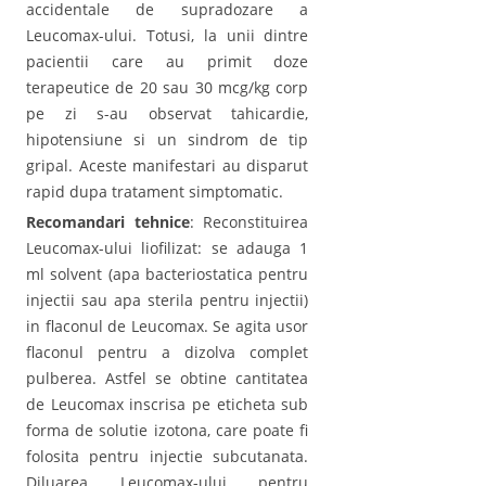
accidentale de supradozare a
Leucomax-ului. Totusi, la unii dintre
pacientii care au primit doze
terapeutice de 20 sau 30 mcg/kg corp
pe zi s-au observat tahicardie,
hipotensiune si un sindrom de tip
gripal. Aceste manifestari au disparut
rapid dupa tratament simptomatic.
Recomandari tehnice
: Reconstituirea
Leucomax-ului liofilizat: se adauga 1
ml solvent (apa bacteriostatica pentru
injectii sau apa sterila pentru injectii)
in flaconul de Leucomax. Se agita usor
flaconul pentru a dizolva complet
pulberea. Astfel se obtine cantitatea
de Leucomax inscrisa pe eticheta sub
forma de solutie izotona, care poate fi
folosita pentru injectie subcutanata.
Diluarea Leucomax-ului pentru