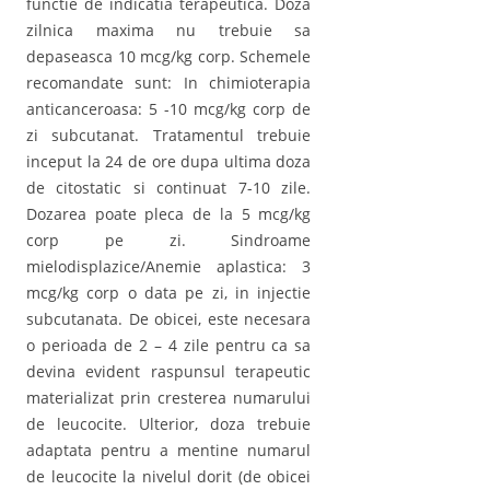
functie de indicatia terapeutica. Doza
zilnica maxima nu trebuie sa
depaseasca 10 mcg/kg corp. Schemele
recomandate sunt: In chimioterapia
anticanceroasa: 5 -10 mcg/kg corp de
zi subcutanat. Tratamentul trebuie
inceput la 24 de ore dupa ultima doza
de citostatic si continuat 7-10 zile.
Dozarea poate pleca de la 5 mcg/kg
corp pe zi. Sindroame
mielodisplazice/Anemie aplastica: 3
mcg/kg corp o data pe zi, in injectie
subcutanata. De obicei, este necesara
o perioada de 2 – 4 zile pentru ca sa
devina evident raspunsul terapeutic
materializat prin cresterea numarului
de leucocite. Ulterior, doza trebuie
adaptata pentru a mentine numarul
de leucocite la nivelul dorit (de obicei