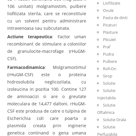
Liofilizate
106 unitati) molgramostim, pulbere
Ovule
liofilizata sterila, care se reconstituie
Pasta de dinti
cu un solvent pentru administrare
Picaturi
intravenoasa sau subcutanata.
Plasture
Actiune terapeutica
: Factor uman
Pliculet
recombinant de stimulare a coloniilor
Praf
de granulocite-macrofage (rHuGM-
Pudra
CSF).
Pulbere
Farmacodinamica
: Molgramostimul
Roll-On
(rHuGM-CSF) este o proteina
Sirop
hidrosolubila neglicozilata, cu
Solutie
izoleucina in pozitia 100. Contine 127
Solutie
de aminoacizi si are o greutate
Injectabila
moleculara de 14,477 daltoni. rHuGM-
Solutie
CSF este produsa de catre o tulpina de
Oftalmica
Escherichia coli care poarta o
Solutie Orala
plasmida creata prin inginerie
Solutie
genetica continand o gena umana
Perfuzabila