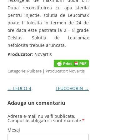
recongelat de maximum doua ori.
Dupa reconstituirea cu apa sterila
pentru injectie, solutia de Leucomax
poate fi folosita in termen de 24 de
ore daca este pastrata la 2 – 8 grade
Celsius. Solutia de Leucomax
nefolosita trebuie aruncata.
Producator
: Novartis
Categorie:
Pulbere
| Producator:
Novartis
Post navigation
←
LEUCO-4
LEUCOVORIN
→
Adauga un comentariu
Adresa e-mail nu va fi publicata.
Campurile obligatorii sunt marcate
*
Mesaj