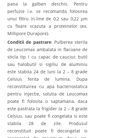
pana la galben deschis. Pentru
perfuzie i.v. se recomanda folosirea
unui filtru in-line de 0,2 sau 0,22 µm
cu fixare scazuta a proteinelor (ex.
Millipore Durapore).
Conditii de pastrare
: Pulberea sterila
de Leucomax ambalata in flacoane de
sticla tip I cu capac de cauciuc butil
sau halobutil si sigiliu de aluminiu
este stabila 24 de luni la 2 – 8 grade
Celsius ferita de lumina. Dupa
reconstituirea cu apa bacteriostatica
pentru injectie, solutia de Leucomax
poate fi folosita o saptamana, daca
este pastrata la frigider la 2 – 8 grade
Celsius, sau poate fi congelata si este
stabila 28 de zile. Produsul
reconstituit poate fi decongelat si