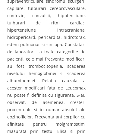
supraventriculare, sindromul scurgerii
capilare, tulburari cerebrovasculare,
confuzie, convulsii, hipotensiune,
tulburari de ritm cardiac,
hipertensiune intracraniana,
hidropericard, pericardita, hidrotorax,
edem pulmonar si sincopa. Constatari
de laborator: La toate categoriile de
pacienti, cele mai frecvente modificari
au fost trombocitopenia, scaderea
nivelului hemoglobinei si scaderea
albuminemiei. Relatia cauzala a
acestor modificari fata de Leucomax
nu poate fi definita cu siguranta. S-au
observat, de asemenea, cresteri
procentuale si in numar absolut ale
eozinofilelor. Frecventa anticorpilor cu
afinitate pentru molgramostim,
masurata prin testul Elisa si prin