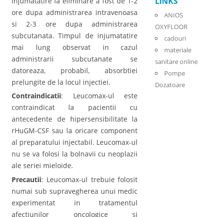
LINKS
injumatatire la eliminare a fost de 1-2
ore dupa administrarea intravenoasa
ANIOS
si 2-3 ore dupa administrarea
OXYFLOOR
subcutanata. Timpul de injumatatire
cadouri
mai lung observat in cazul
materiale
administrarii subcutanate se
sanitare online
datoreaza, probabil, absorbtiei
Pompe
prelungite de la locul injectiei.
Dozatoare
Contraindicatii
: Leucomax-ul este
contraindicat la pacientii cu
antecedente de hipersensibilitate la
rHuGM-CSF sau la oricare component
al preparatului injectabil. Leucomax-ul
nu se va folosi la bolnavii cu neoplazii
ale seriei mieloide.
Precautii
: Leucomax-ul trebuie folosit
numai sub supravegherea unui medic
experimentat in tratamentul
afectiunilor oncologice si