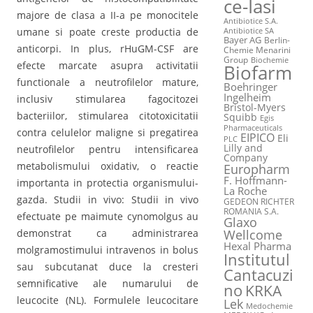
ce-Iasi
majore de clasa a II-a pe monocitele
Antibiotice S.A.
umane si poate creste productia de
Antibiotice SA
Bayer AG
Berlin-
anticorpi. In plus, rHuGM-CSF are
Chemie Menarini
Group
Biochemie
efecte marcate asupra activitatii
Biofarm
functionale a neutrofilelor mature,
Boehringer
Ingelheim
inclusiv stimularea fagocitozei
Bristol-Myers
bacteriilor, stimularea citotoxicitatii
Squibb
Egis
Pharmaceuticals
contra celulelor maligne si pregatirea
EIPICO
Eli
PLC
Lilly and
neutrofilelor pentru intensificarea
Company
metabolismului oxidativ, o reactie
Europharm
F. Hoffmann-
importanta in protectia organismului-
La Roche
gazda. Studii in vivo: Studii in vivo
GEDEON RICHTER
ROMANIA S.A.
efectuate pe maimute cynomolgus au
Glaxo
Wellcome
demonstrat ca administrarea
Hexal Pharma
molgramostimului intravenos in bolus
Institutul
sau subcutanat duce la cresteri
Cantacuzi
semnificative ale numarului de
no
KRKA
leucocite (NL). Formulele leucocitare
Lek
Medochemie