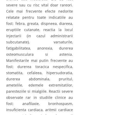
severe sau cu risc vital doar rareori.
Cele mai frecvente efecte nedorite
relatate pentru toate indicatiile au
fost: febra, greata, dispneea, diareea,
eruptiile cutanate, reactia la locul
injectarii (in cazul administrarii
subcutanate), varsaturile,
fatigabilitatea, anorexia, durerea
osteomusculara si astenia.
Manifestarile mai putin frecvente au
fost: durerea toracica nespecifica,
stomatita, cefaleea, hipersudoratia,
durerea abdominala, pruritul,
ametelile, edemele extremitatilor,
paresteziile si mialgiile. Reactii severe
observate rar in studiile clinice au
fost: anafilaxie, bronhospasm,
insuficienta cardiaca, aritmii cardiace