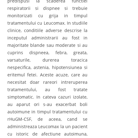
predispusi la scaderea functiei
respiratorii si dispnee si trebuie
monitorizati cu grija in timpul
tratamentului cu Leucomax. In studiile
clinice, conditiile adverse descrise la
inceputul administrarii au fost in
majoritate blande sau moderate si au
cuprins dispneea, febra, greata,
varsaturile, durerea toracica
nespecifica, astenia, hipotensiunea si
eritemul fetei. Aceste acuze, care au
necesitat doar rareori intreruperea
tratamentului, au fost tratate
simptomatic. In cateva cazuri izolate,
au aparut ori s-au exacerbat boli
autoimune in timpul tratamentului cu
rHuGM-CSF, de aceea, cand se
administreaza Leucomax la un pacient
cu istoric de afectiune autoimuna,