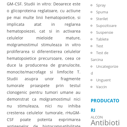
GM-CSF. Studii in vitro: Deoarece este
Spray
o glicoproteina reglatoare, cu actiune
Spuma
pe mai multe linii hematopoietice, si
Sterilet
implicata atat in reglarea
Supozitoare
hematopoiezei, cat si in activarea
Suspensie
celulelor mieloide mature,
Tablete
molgramostimul stimuleaza in vitro
Test
proliferarea si diferentierea celulelor
Test de
hematopoietice precursoare, ceea ce
Sarcina
duce la producerea de granulocite,
Uncategorize
monocite/macrofage si limfocite T.
d
Studii asupra unor fragmente
Unguent
tumorale proaspete prin testul
Vaccin
clonogenic pentru tumori umane au
demonstrat ca molgramostimul nici
PRODUCATO
nu stimuleaza, nici nu inhiba
RI
cresterea celulelor tumorale, rHuGM-
ALCON
CSF poate potenta exprimarea
Antibioti
antigenelor de histocompatibilitate