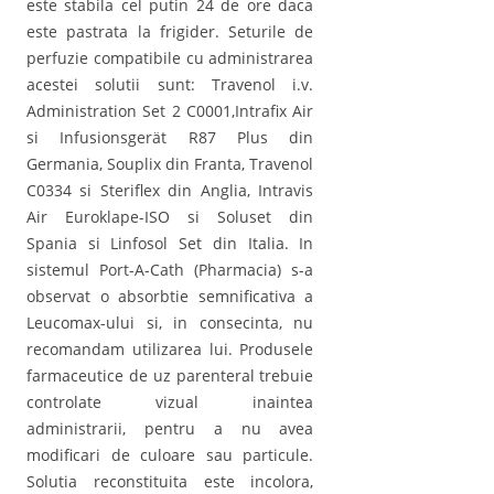
este stabila cel putin 24 de ore daca
este pastrata la frigider. Seturile de
perfuzie compatibile cu administrarea
acestei solutii sunt: Travenol i.v.
Administration Set 2 C0001,Intrafix Air
si Infusionsgerät R87 Plus din
Germania, Souplix din Franta, Travenol
C0334 si Steriflex din Anglia, Intravis
Air Euroklape-ISO si Soluset din
Spania si Linfosol Set din Italia. In
sistemul Port-A-Cath (Pharmacia) s-a
observat o absorbtie semnificativa a
Leucomax-ului si, in consecinta, nu
recomandam utilizarea lui. Produsele
farmaceutice de uz parenteral trebuie
controlate vizual inaintea
administrarii, pentru a nu avea
modificari de culoare sau particule.
Solutia reconstituita este incolora,