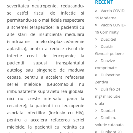
RECENT
severitatea neutropeniei, reducandu-
Vaccin COVID-
se astfel riscul de infectie si
19 Moderna
permitandu-se o mai fidela respectare
Vaccin COVID-
a schemei terapeutice; la pacientii cu
19 Comirnaty
alte stari de insuficienta medulara
Duac Gel
(sindroame mielo-displazice/anemie
Duaklir
aplastica), pentru a reduce riscul de
Genuair pulbere
infectie creat de leucopenie; la
Duavive
pacientii supusi transplantului
comprimate
autolog sau singeneic de maduva
Duloxetine
osoasa, pentru a accelera refacerea
Zentiva
seriei mieloide (Leucomax-ul nu
Dulsifeb 24
imbunatateste supravietuirea globala,
mg/ ml solutie
nici nu creste intervalul pana la
orala
recadere); la pacientii cu leucopenie
Duodart
asociata infectiilor (inclusiv cu HIV),
Duofilm,
pentru a accelera refacerea seriei
solutie cutanata
mieloide; la pacientii cu retinita cu
Duokopt 20