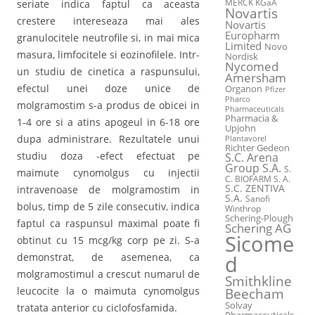
MERCK KGaA
seriate indica faptul ca aceasta
Novartis
crestere intereseaza mai ales
Novartis
Europharm
granulocitele neutrofile si, in mai mica
Limited
Novo
masura, limfocitele si eozinofilele. Intr-
Nordisk
Nycomed
un studiu de cinetica a raspunsului,
Amersham
efectul unei doze unice de
Organon
Pfizer
Pharco
molgramostim s-a produs de obicei in
Pharmaceuticals
Pharmacia &
1-4 ore si a atins apogeul in 6-18 ore
Upjohn
dupa administrare. Rezultatele unui
Plantavorel
Richter Gedeon
studiu doza -efect efectuat pe
S.C. Arena
Group S.A.
S.
maimute cynomolgus cu injectii
C. BIOFARM S. A.
S.C. ZENTIVA
intravenoase de molgramostim in
S.A.
Sanofi
bolus, timp de 5 zile consecutiv, indica
Winthrop
Schering-Plough
faptul ca raspunsul maximal poate fi
Schering AG
Sicome
obtinut cu 15 mcg/kg corp pe zi. S-a
demonstrat, de asemenea, ca
d
molgramostimul a crescut numarul de
Smithkline
leucocite la o maimuta cynomolgus
Beecham
Solvay
tratata anterior cu ciclofosfamida.