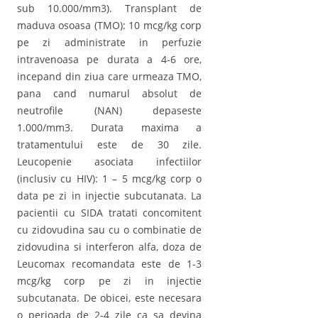
sub 10.000/mm3). Transplant de
maduva osoasa (TMO): 10 mcg/kg corp
pe zi administrate in perfuzie
intravenoasa pe durata a 4-6 ore,
incepand din ziua care urmeaza TMO,
pana cand numarul absolut de
neutrofile (NAN) depaseste
1.000/mm3. Durata maxima a
tratamentului este de 30 zile.
Leucopenie asociata infectiilor
(inclusiv cu HIV): 1 – 5 mcg/kg corp o
data pe zi in injectie subcutanata. La
pacientii cu SIDA tratati concomitent
cu zidovudina sau cu o combinatie de
zidovudina si interferon alfa, doza de
Leucomax recomandata este de 1-3
mcg/kg corp pe zi in injectie
subcutanata. De obicei, este necesara
o perioada de 2-4 zile ca sa devina