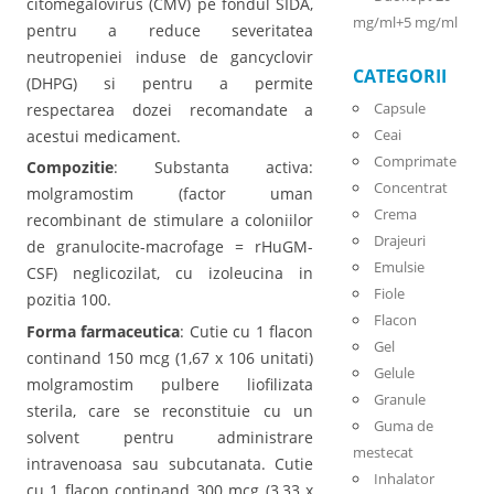
citomegalovirus (CMV) pe fondul SIDA,
mg/ml+5 mg/ml
pentru a reduce severitatea
neutropeniei induse de gancyclovir
CATEGORII
(DHPG) si pentru a permite
Capsule
respectarea dozei recomandate a
Ceai
acestui medicament.
Comprimate
Compozitie
: Substanta activa:
Concentrat
molgramostim (factor uman
Crema
recombinant de stimulare a coloniilor
Drajeuri
de granulocite-macrofage = rHuGM-
Emulsie
CSF) neglicozilat, cu izoleucina in
Fiole
pozitia 100.
Flacon
Forma farmaceutica
: Cutie cu 1 flacon
Gel
continand 150 mcg (1,67 x 106 unitati)
Gelule
molgramostim pulbere liofilizata
Granule
sterila, care se reconstituie cu un
Guma de
solvent pentru administrare
mestecat
intravenoasa sau subcutanata. Cutie
Inhalator
cu 1 flacon continand 300 mcg (3,33 x