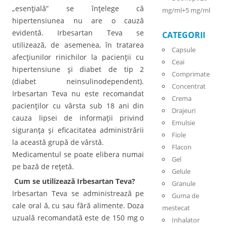
„esenţială” se înţelege că
mg/ml+5 mg/ml
hipertensiunea nu are o cauză
evidentă. Irbesartan Teva se
CATEGORII
utilizează, de asemenea, în tratarea
Capsule
afecţiunilor rinichilor la pacienţii cu
Ceai
hipertensiune şi diabet de tip 2
Comprimate
(diabet neinsulinodependent).
Concentrat
Irbesartan Teva nu este recomandat
Crema
pacienţilor cu vârsta sub 18 ani din
Drajeuri
cauza lipsei de informaţii privind
Emulsie
siguranţa şi eficacitatea administrării
Fiole
la această grupă de vârstă.
Flacon
Medicamentul se poate elibera numai
Gel
pe bază de reţetă.
Gelule
Cum se utilizează Irbesartan Teva?
Granule
Irbesartan Teva se administrează pe
Guma de
cale oral ă, cu sau fără alimente. Doza
mestecat
uzuală recomandată este de 150 mg o
Inhalator