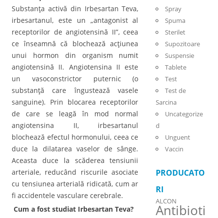
Substanţa activă din Irbesartan Teva,
Spray
irbesartanul, este un „antagonist al
Spuma
receptorilor de angiotensină II”, ceea
Sterilet
ce înseamnă că blochează acţiunea
Supozitoare
unui hormon din organism numit
Suspensie
angiotensină II. Angiotensina II este
Tablete
un vasoconstrictor puternic (o
Test
substanţă care îngustează vasele
Test de
sanguine). Prin blocarea receptorilor
Sarcina
de care se leagă în mod normal
Uncategorize
angiotensina II, irbesartanul
d
blochează efectul hormonului, ceea ce
Unguent
duce la dilatarea vaselor de sânge.
Vaccin
Aceasta duce la scăderea tensiunii
arteriale, reducând riscurile asociate
PRODUCATO
cu tensiunea arterială ridicată, cum ar
RI
fi accidentele vasculare cerebrale.
ALCON
Antibioti
Cum a fost studiat Irbesartan Teva?