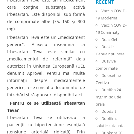
RECENT
care conţine substanţa activă
Vaccin COVID-
irbesartan. Este disponibil sub formă
19 Moderna
de comprimate albe (75, 150 şi 300
Vaccin COVID-
mg).
19 Comirnaty
Irbesartan Teva este un „medicament
Duac Gel
generic”. Aceasta înseamnă că
Duaklir
Irbesartan Teva este similar cu
Genuair pulbere
„medicamentul de referinţă” deja
Duavive
autorizat în Uniunea Europeană (UE),
comprimate
denumit Aprovel. Pentru mai multe
Duloxetine
informaţii despre medicamentele
Zentiva
generice, a se consulta documentul de
Dulsifeb 24
întrebări şi răspunsuri disponibil aici.
mg/ ml solutie
Pentru ce se utilizează Irbesartan
orala
Teva?
Duodart
Irbesartan Teva se utilizează la
Duofilm,
pacienţii cu hipertensiune esenţială
solutie cutanata
(tensiune arterială ridicată). Prin
Duokopt 20