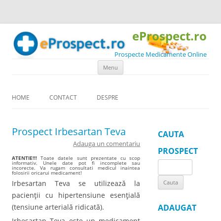
eProspect.ro
Prospecte Medicamente Online
Skip to content
Menu
HOME
CONTACT
DESPRE
Prospect Irbesartan Teva
CAUTA
Adauga un comentariu
PROSPECT
ATENTIE!!!
Toate datele sunt prezentate cu scop
informativ. Unele date pot fi incomplete sau
Search
incorecte. Va rugam consultati medicul inaintea
folosirii oricarui medicament!
for:
Irbesartan Teva se utilizează la
pacienţii cu hipertensiune esenţială
(tensiune arterială ridicată).
ADAUGAT
Irbesartan Teva este un medicament