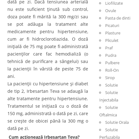
dată pe zi. Dacă tensiunea arterială
Liofilizate
nu este suficient ţinută sub control,
Ovule
doza poate fi mărită la 300 mg/zi sau
Pasta de dinti
se pot adăuga la tratament alte
Picaturi
medicamente pentru hipertensiune,
Plasture
cum ar fi hidroclorotiazida. O doză
Pliculet
iniţială de 75 mg poate fi administrată
Praf
pacienţilor care fac hemodializă (o
Pudra
tehnică de purificare a sângelui) sau
Pulbere
la pacienţii în vârstă de peste 75 de
Roll-On
ani.
Sirop
La pacienţii cu hipertensiune şi diabet
Solutie
de tip 2, Irbesartan Teva se adaugă la
Solutie
alte tratamente pentru hipertensiune.
Injectabila
Tratamentul se iniţiază cu o doză de
Solutie
150 mg, administrată o dată pe zi, care
Oftalmica
se creşte de obicei până la 300 mg o
Solutie Orala
dată pe zi.
Solutie
Cum acţionează Irbesartan Teva?
Perfuzabila