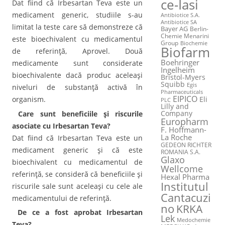
ce-Iasi
Dat fiind că Irbesartan Teva este un
medicament generic, studiile s-au
Antibiotice S.A.
Antibiotice SA
limitat la teste care să demonstreze că
Bayer AG
Berlin-
Chemie Menarini
este bioechivalent cu medicamentul
Group
Biochemie
Biofarm
de referinţă, Aprovel. Două
Boehringer
medicamente sunt considerate
Ingelheim
bioechivalente dacă produc aceleaşi
Bristol-Myers
Squibb
Egis
niveluri de substanţă activă în
Pharmaceuticals
EIPICO
Eli
organism.
PLC
Lilly and
Company
Care sunt beneficiile şi riscurile
Europharm
asociate cu Irbesartan Teva?
F. Hoffmann-
La Roche
Dat fiind că Irbesartan Teva este un
GEDEON RICHTER
medicament generic şi că este
ROMANIA S.A.
Glaxo
bioechivalent cu medicamentul de
Wellcome
referinţă, se consideră că beneficiile şi
Hexal Pharma
Institutul
riscurile sale sunt aceleaşi cu cele ale
Cantacuzi
medicamentului de referinţă.
no
KRKA
De ce a fost aprobat Irbesartan
Lek
Medochemie
Teva?