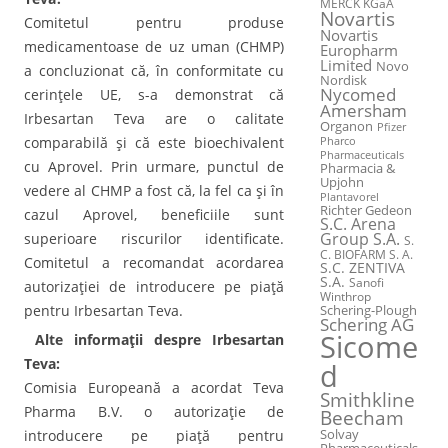
MERCK KGaA
Novartis
Comitetul pentru produse
Novartis
medicamentoase de uz uman (CHMP)
Europharm
Limited
Novo
a concluzionat că, în conformitate cu
Nordisk
Nycomed
cerinţele UE, s-a demonstrat că
Amersham
Irbesartan Teva are o calitate
Organon
Pfizer
comparabilă şi că este bioechivalent
Pharco
Pharmaceuticals
cu Aprovel. Prin urmare, punctul de
Pharmacia &
Upjohn
vedere al CHMP a fost că, la fel ca şi în
Plantavorel
Richter Gedeon
cazul Aprovel, beneficiile sunt
S.C. Arena
Group S.A.
superioare riscurilor identificate.
S.
C. BIOFARM S. A.
Comitetul a recomandat acordarea
S.C. ZENTIVA
S.A.
Sanofi
autorizaţiei de introducere pe piaţă
Winthrop
pentru Irbesartan Teva.
Schering-Plough
Schering AG
Sicome
Alte informaţii despre Irbesartan
Teva:
d
Comisia Europeană a acordat Teva
Smithkline
Pharma B.V. o autorizaţie de
Beecham
introducere pe piaţă pentru
Solvay