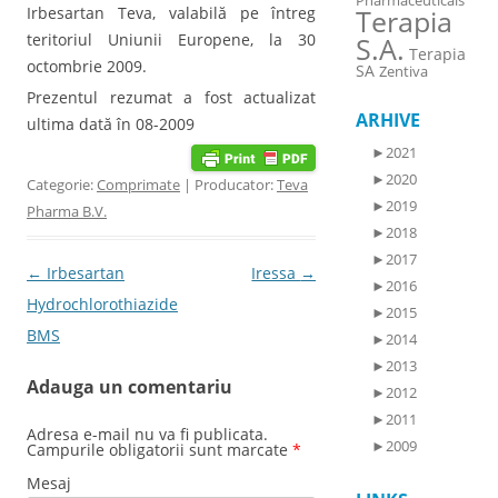
Pharmaceuticals
Irbesartan Teva, valabilă pe întreg
Terapia
teritoriul Uniunii Europene, la 30
S.A.
Terapia
octombrie 2009.
SA
Zentiva
Prezentul rezumat a fost actualizat
ARHIVE
ultima dată în 08-2009
►
2021
►
2020
Categorie:
Comprimate
| Producator:
Teva
►
2019
Pharma B.V.
►
2018
►
2017
Post navigation
←
Irbesartan
Iressa
→
►
2016
Hydrochlorothiazide
►
2015
BMS
►
2014
►
2013
Adauga un comentariu
►
2012
►
2011
Adresa e-mail nu va fi publicata.
►
2009
Campurile obligatorii sunt marcate
*
Mesaj