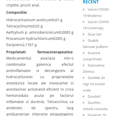
RECENT
criptite, prurit anal.
Vaccin COVID-
Compozitie
:
19 Moderna
Hidrocortisonum aceticum0,01 g
Vaccin COVID-
Tetracyclinums0,02 g
19 Comirnaty
Aethylium p. aminobenzoicum0,0083 g
Duac Gel
Procainum hydrochloricum0,005 g
Duaklir
Excipiens2,1767 g
Genuair pulbere
Proprietati farmacoterapeutice
:
Duavive
Medicamentul asociaza intr-o
comprimate
combinatie galenica efectul
Duloxetine
antiinflamator si decongestiv al
Zentiva
hidrocortizonei cu proprietatile
Dulsifeb 24
anestezice locale ale novocainei si
mg/ ml solutie
anestezinei actionand eficient in criza
orala
hemoroidala acuta pe factorul
Duodart
inflamator si dureros. Tetraciclina, ca
Duofilm,
antibiotic de spectru larg
solutie cutanata
antibacterian intervine etiopatogenic
Duokopt 20