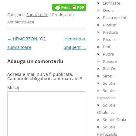
Liofilizate
Ovule
Categorie:
Supozitoare
| Producator:
Pasta de dinti
Antibiotice-Iasi
Picaturi
Plasture
Post navigation
←
HEMORZON “O”,
Hemorzon,
Pliculet
Praf
supozitoare
unguent
→
Pudra
Adauga un comentariu
Pulbere
Roll-On
Adresa e-mail nu va fi publicata.
Sirop
Campurile obligatorii sunt marcate
*
Solutie
Mesaj
Solutie
Injectabila
Solutie
Oftalmica
Solutie Orala
Solutie
Perfuzabila