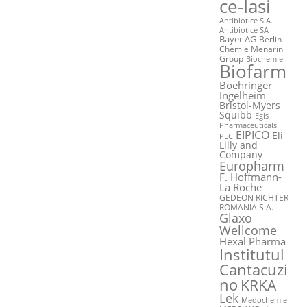
ce-Iasi
Antibiotice S.A.
Antibiotice SA
Bayer AG
Berlin-
Chemie Menarini
Group
Biochemie
Biofarm
Boehringer
Ingelheim
Bristol-Myers
Squibb
Egis
Pharmaceuticals
EIPICO
Eli
PLC
Lilly and
Company
Europharm
F. Hoffmann-
La Roche
GEDEON RICHTER
ROMANIA S.A.
Glaxo
Wellcome
Hexal Pharma
Institutul
Cantacuzi
no
KRKA
Lek
Medochemie