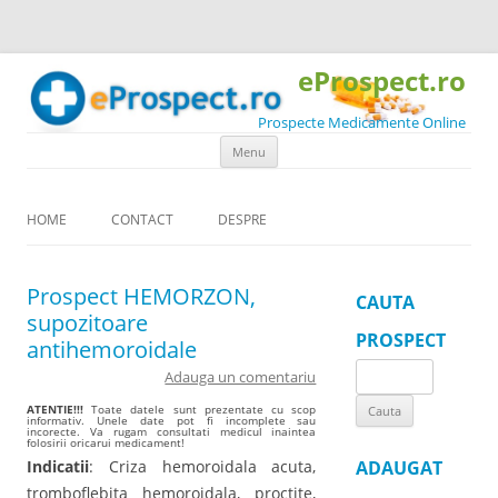
eProspect.ro
Prospecte Medicamente Online
Skip to content
Menu
HOME
CONTACT
DESPRE
Prospect HEMORZON,
CAUTA
supozitoare
PROSPECT
antihemoroidale
Search
Adauga un comentariu
for:
ATENTIE!!!
Toate datele sunt prezentate cu scop
informativ. Unele date pot fi incomplete sau
incorecte. Va rugam consultati medicul inaintea
folosirii oricarui medicament!
Indicatii
: Criza hemoroidala acuta,
ADAUGAT
tromboflebita hemoroidala, proctite,