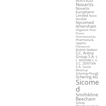
MERCK KGaA
Novartis
Novartis
Europharm
Limited
Novo
Nordisk
Nycomed
Amersham
Organon
Pfizer
Pharco
Pharmaceuticals
Pharmacia &
Upjohn
Plantavorel
Richter Gedeon
S.C. Arena
Group S.A.
S.
C. BIOFARM S. A.
S.C. ZENTIVA
S.A.
Sanofi
Winthrop
Schering-Plough
Schering AG
Sicome
d
Smithkline
Beecham
Solvay