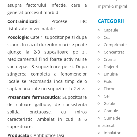
asupra factorului infectie, care a
mg/ml+5 mg/ml
generat procesul morbid.
CATEGORII
Contraindicatii
: Procese TBC
fistulizate in vecinatate.
Capsule
Posologie
: Cate 1 supozitor pe zi dupa
Ceai
scaun. In cazul durerilor mari se poate
Comprimate
ajunge la 2-3 supozitoare pe zi.
Concentrat
Medicamentul fiind foarte activ nu se
Crema
vor depasi 3 supozitoare pe zi. Dupa
Drajeuri
stingerea completa a fenomenelor
Emulsie
locale se recomanda inca timp de o
Fiole
saptamana cate un supozitor la 2 zile.
Flacon
Gel
Prezentare farmaceutica
: Supozitoare
Gelule
de culoare galbuie, de consistenta
Granule
solida, onctuoase, cu miros
Guma de
caracteristic. Ambalat in cutii a 6
mestecat
supozitoare.
Inhalator
Producator
: Antibiotice-Iasi