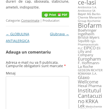
ce-Iasi
dureri de cap, oboseala, slabiciune,
ameteli, indispozitie.
Antibiotice S.A.
Antibiotice SA
Bayer AG
Berlin-
Chemie Menarini
Categorie:
Comprimate
| Producator:
Group
Biochemie
Biofarm
Boehringer
Ingelheim
Post navigation
←
GLOBULINA
Glubrava
→
Bristol-Myers
ANTIALERGICA
Squibb
Egis
Pharmaceuticals
EIPICO
Eli
PLC
Lilly and
Adauga un comentariu
Company
Europharm
Adresa e-mail nu va fi publicata.
F. Hoffmann-
Campurile obligatorii sunt marcate
*
La Roche
GEDEON RICHTER
Mesaj
ROMANIA S.A.
Glaxo
Wellcome
Hexal Pharma
Institutul
Cantacuzi
no
KRKA
Lek
Medochemie