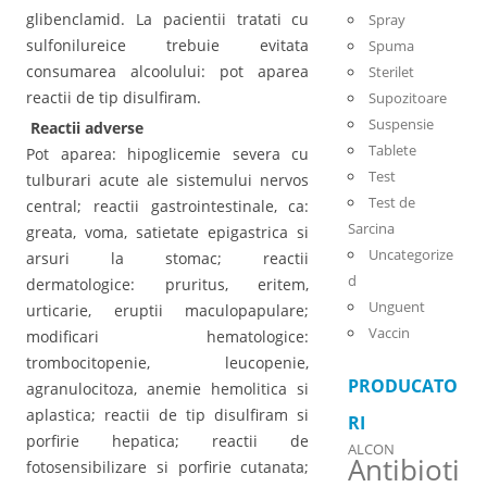
glibenclamid. La pacientii tratati cu
Spray
sulfonilureice trebuie evitata
Spuma
consumarea alcoolului: pot aparea
Sterilet
reactii de tip disulfiram.
Supozitoare
Suspensie
Reactii adverse
Tablete
Pot aparea: hipoglicemie severa cu
Test
tulburari acute ale sistemului nervos
Test de
central; reactii gastrointestinale, ca:
Sarcina
greata, voma, satietate epigastrica si
Uncategorize
arsuri la stomac; reactii
d
dermatologice: pruritus, eritem,
Unguent
urticarie, eruptii maculopapulare;
Vaccin
modificari hematologice:
trombocitopenie, leucopenie,
PRODUCATO
agranulocitoza, anemie hemolitica si
aplastica; reactii de tip disulfiram si
RI
porfirie hepatica; reactii de
ALCON
Antibioti
fotosensibilizare si porfirie cutanata;