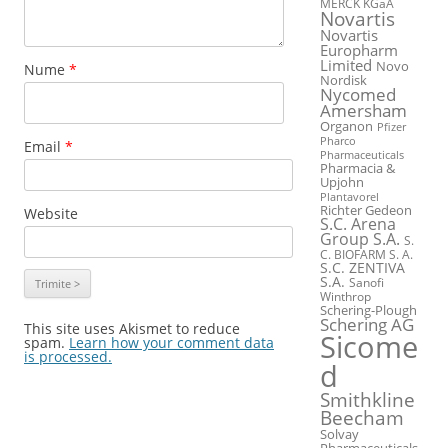
MERCK KGaA
Novartis
Novartis
Europharm
Limited
Novo
Nume
*
Nordisk
Nycomed
Amersham
Organon
Pfizer
Pharco
Email
*
Pharmaceuticals
Pharmacia &
Upjohn
Plantavorel
Richter Gedeon
Website
S.C. Arena
Group S.A.
S.
C. BIOFARM S. A.
S.C. ZENTIVA
S.A.
Sanofi
Winthrop
Schering-Plough
Schering AG
This site uses Akismet to reduce
Sicome
spam.
Learn how your comment data
is processed.
d
Smithkline
Beecham
Solvay