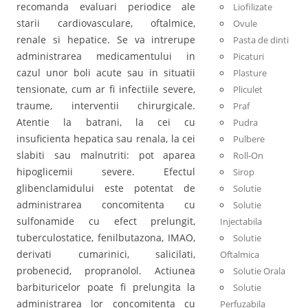
recomanda evaluari periodice ale
Liofilizate
starii cardiovasculare, oftalmice,
Ovule
renale si hepatice. Se va intrerupe
Pasta de dinti
administrarea medicamentului in
Picaturi
cazul unor boli acute sau in situatii
Plasture
tensionate, cum ar fi infectiile severe,
Pliculet
traume, interventii chirurgicale.
Praf
Atentie la batrani, la cei cu
Pudra
insuficienta hepatica sau renala, la cei
Pulbere
slabiti sau malnutriti: pot aparea
Roll-On
hipoglicemii severe. Efectul
Sirop
glibenclamidului este potentat de
Solutie
administrarea concomitenta cu
Solutie
sulfonamide cu efect prelungit,
Injectabila
tuberculostatice, fenilbutazona, IMAO,
Solutie
derivati cumarinici, salicilati,
Oftalmica
probenecid, propranolol. Actiunea
Solutie Orala
barbituricelor poate fi prelungita la
Solutie
administrarea lor concomitenta cu
Perfuzabila