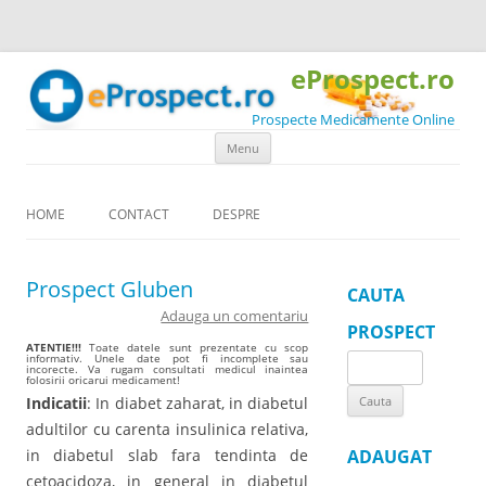
eProspect.ro
Prospecte Medicamente Online
Skip to content
Menu
HOME
CONTACT
DESPRE
Prospect Gluben
CAUTA
Adauga un comentariu
PROSPECT
ATENTIE!!!
Toate datele sunt prezentate cu scop
informativ. Unele date pot fi incomplete sau
Search
incorecte. Va rugam consultati medicul inaintea
folosirii oricarui medicament!
for:
Indicatii
: In diabet zaharat, in diabetul
adultilor cu carenta insulinica relativa,
in diabetul slab fara tendinta de
ADAUGAT
cetoacidoza, in general in diabetul