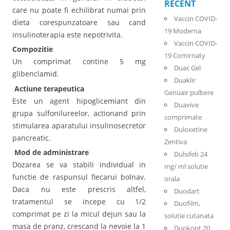
RECENT
care nu poate fi echilibrat numai prin
Vaccin COVID-
dieta corespunzatoare sau cand
19 Moderna
insulinoterapia este nepotrivita.
Vaccin COVID-
Compozitie
19 Comirnaty
Un comprimat contine 5 mg
Duac Gel
glibenclamid.
Duaklir
Actiune terapeutica
Genuair pulbere
Este un agent hipoglicemiant din
Duavive
grupa sulfonilureelor, actionand prin
comprimate
stimularea aparatului insulinosecretor
Duloxetine
pancreatic.
Zentiva
Mod de administrare
Dulsifeb 24
Dozarea se va stabili individual in
mg/ ml solutie
functie de raspunsul fiecarui bolnav.
orala
Daca nu este prescris altfel,
Duodart
tratamentul se incepe cu 1/2
Duofilm,
comprimat pe zi la micul dejun sau la
solutie cutanata
masa de pranz, crescand la nevoie la 1
Duokopt 20