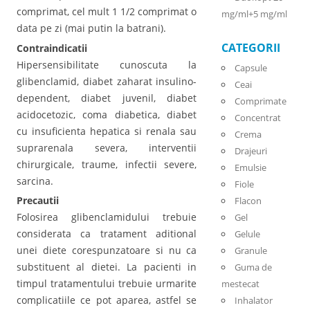
comprimat, cel mult 1 1/2 comprimat o
mg/ml+5 mg/ml
data pe zi (mai putin la batrani).
CATEGORII
Contraindicatii
Hipersensibilitate cunoscuta la
Capsule
glibenclamid, diabet zaharat insulino-
Ceai
dependent, diabet juvenil, diabet
Comprimate
acidocetozic, coma diabetica, diabet
Concentrat
cu insuficienta hepatica si renala sau
Crema
suprarenala severa, interventii
Drajeuri
chirurgicale, traume, infectii severe,
Emulsie
sarcina.
Fiole
Precautii
Flacon
Folosirea glibenclamidului trebuie
Gel
considerata ca tratament aditional
Gelule
unei diete corespunzatoare si nu ca
Granule
substituent al dietei. La pacienti in
Guma de
timpul tratamentului trebuie urmarite
mestecat
complicatiile ce pot aparea, astfel se
Inhalator