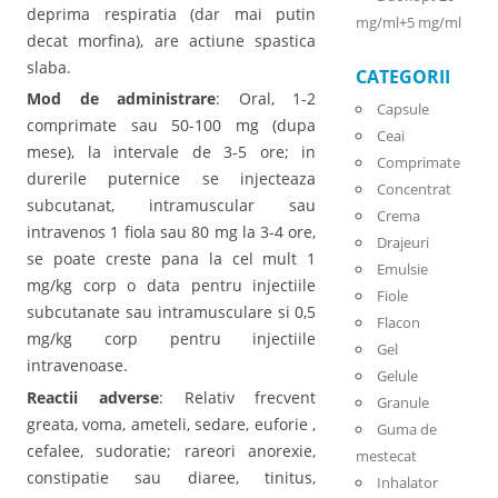
deprima respiratia (dar mai putin
mg/ml+5 mg/ml
decat morfina), are actiune spastica
slaba.
CATEGORII
Mod de administrare
: Oral, 1-2
Capsule
comprimate sau 50-100 mg (dupa
Ceai
mese), la intervale de 3-5 ore; in
Comprimate
durerile puternice se injecteaza
Concentrat
subcutanat, intramuscular sau
Crema
intravenos 1 fiola sau 80 mg la 3-4 ore,
Drajeuri
se poate creste pana la cel mult 1
Emulsie
mg/kg corp o data pentru injectiile
Fiole
subcutanate sau intramusculare si 0,5
Flacon
mg/kg corp pentru injectiile
Gel
intravenoase.
Gelule
Reactii adverse
: Relativ frecvent
Granule
greata, voma, ameteli, sedare, euforie ,
Guma de
cefalee, sudoratie; rareori anorexie,
mestecat
constipatie sau diaree, tinitus,
Inhalator