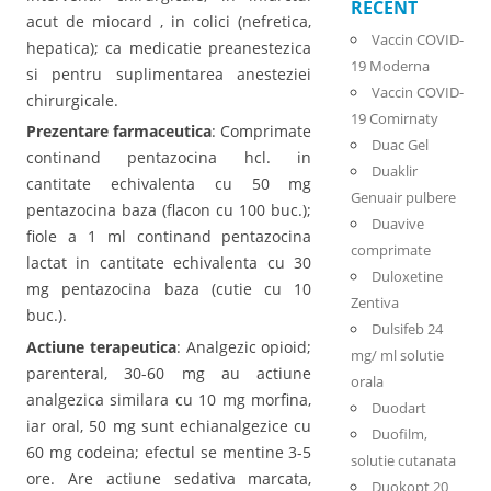
RECENT
acut de miocard , in colici (nefretica,
Vaccin COVID-
hepatica); ca medicatie preanestezica
19 Moderna
si pentru suplimentarea anesteziei
Vaccin COVID-
chirurgicale.
19 Comirnaty
Prezentare farmaceutica
: Comprimate
Duac Gel
continand pentazocina hcl. in
Duaklir
cantitate echivalenta cu 50 mg
Genuair pulbere
pentazocina baza (flacon cu 100 buc.);
Duavive
fiole a 1 ml continand pentazocina
comprimate
lactat in cantitate echivalenta cu 30
Duloxetine
mg pentazocina baza (cutie cu 10
Zentiva
buc.).
Dulsifeb 24
Actiune terapeutica
: Analgezic opioid;
mg/ ml solutie
parenteral, 30-60 mg au actiune
orala
analgezica similara cu 10 mg morfina,
Duodart
iar oral, 50 mg sunt echianalgezice cu
Duofilm,
60 mg codeina; efectul se mentine 3-5
solutie cutanata
ore. Are actiune sedativa marcata,
Duokopt 20