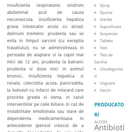
insuficienta respiratorie, sindrom
Spray
abdominal acut de cauza
Spuma
necunoscuta, insuficienta hepatica
Sterilet
grava, intoxicatie acuta cu alcool,
Supozitoare
delirium tremens; prudenta sau se
Suspensie
evita in timpul sarcinii (cu exceptia
Tablete
travaliului); nu se administreaza in
Test
perioada de alaptare si la copiii mai
Test de
mici de 12 ani, prudenta la batrani;
Sarcina
prudenta si doze mici in astmul
Uncategorize
bronsic, insuficienta hepatica si
d
renala, colecistita acuta, pancreatita,
Unguent
la bolnavii cu infarct de miocard care
Vaccin
prezinta greata si voma, in cazul
interventiilor pe caile biliare, in caz de
PRODUCATO
instabilitate emotionala sau stare de
RI
dependenta medicamentoasa in
ALCON
Antibioti
antecedente (pericol crescut de a