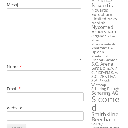
MERCK KGaA
Novartis
Mesaj
Novartis
Europharm
Limited
Novo
Nordisk
Nycomed
Amersham
Organon
Pfizer
Pharco
Pharmaceuticals
Pharmacia &
Upjohn
Plantavorel
Richter Gedeon
S.C. Arena
Nume
*
Group S.A.
S.
C. BIOFARM S. A.
S.C. ZENTIVA
S.A.
Sanofi
Winthrop
Email
*
Schering-Plough
Schering AG
Sicome
d
Website
Smithkline
Beecham
Solvay