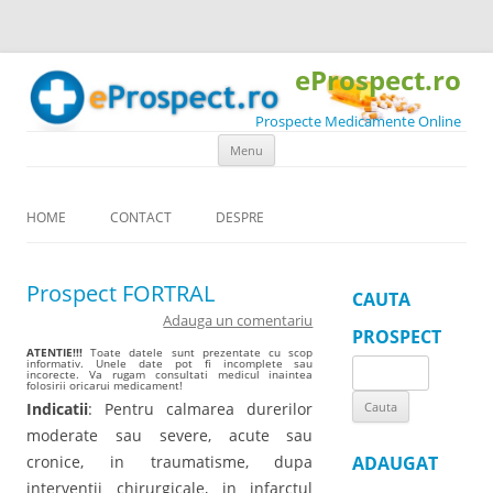
eProspect.ro
Prospecte Medicamente Online
Skip to content
Menu
HOME
CONTACT
DESPRE
Prospect FORTRAL
CAUTA
Adauga un comentariu
PROSPECT
ATENTIE!!!
Toate datele sunt prezentate cu scop
informativ. Unele date pot fi incomplete sau
Search
incorecte. Va rugam consultati medicul inaintea
folosirii oricarui medicament!
for:
Indicatii
: Pentru calmarea durerilor
moderate sau severe, acute sau
cronice, in traumatisme, dupa
ADAUGAT
interventii chirurgicale, in infarctul