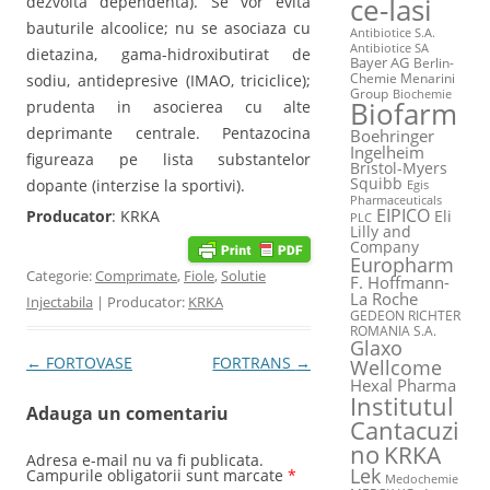
dezvolta dependenta). Se vor evita
ce-Iasi
bauturile alcoolice; nu se asociaza cu
Antibiotice S.A.
Antibiotice SA
dietazina, gama-hidroxibutirat de
Bayer AG
Berlin-
Chemie Menarini
sodiu, antidepresive (IMAO, triciclice);
Group
Biochemie
Biofarm
prudenta in asocierea cu alte
deprimante centrale. Pentazocina
Boehringer
Ingelheim
figureaza pe lista substantelor
Bristol-Myers
Squibb
dopante (interzise la sportivi).
Egis
Pharmaceuticals
EIPICO
Eli
Producator
: KRKA
PLC
Lilly and
Company
Europharm
Categorie:
Comprimate
,
Fiole
,
Solutie
F. Hoffmann-
La Roche
Injectabila
| Producator:
KRKA
GEDEON RICHTER
ROMANIA S.A.
Glaxo
Post navigation
←
FORTOVASE
FORTRANS
→
Wellcome
Hexal Pharma
Institutul
Adauga un comentariu
Cantacuzi
no
KRKA
Adresa e-mail nu va fi publicata.
Lek
Campurile obligatorii sunt marcate
*
Medochemie