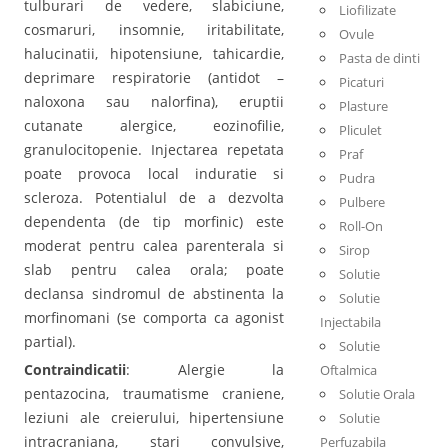
tulburari de vedere, slabiciune,
Liofilizate
cosmaruri, insomnie, iritabilitate,
Ovule
halucinatii, hipotensiune, tahicardie,
Pasta de dinti
deprimare respiratorie (antidot –
Picaturi
naloxona sau nalorfina), eruptii
Plasture
cutanate alergice, eozinofilie,
Pliculet
granulocitopenie. Injectarea repetata
Praf
poate provoca local induratie si
Pudra
scleroza. Potentialul de a dezvolta
Pulbere
dependenta (de tip morfinic) este
Roll-On
moderat pentru calea parenterala si
Sirop
slab pentru calea orala; poate
Solutie
declansa sindromul de abstinenta la
Solutie
morfinomani (se comporta ca agonist
Injectabila
partial).
Solutie
Contraindicatii
: Alergie la
Oftalmica
pentazocina, traumatisme craniene,
Solutie Orala
leziuni ale creierului, hipertensiune
Solutie
intracraniana, stari convulsive,
Perfuzabila