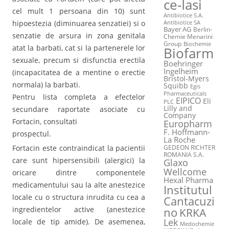
ce-Iasi
cel mult 1 persoana din 10) sunt
Antibiotice S.A.
hipoestezia (diminuarea senzatiei) si o
Antibiotice SA
Bayer AG
Berlin-
senzatie de arsura in zona genitala
Chemie Menarini
Group
Biochemie
atat la barbati, cat si la partenerele lor
Biofarm
sexuale, precum si disfunctia erectila
Boehringer
Ingelheim
(incapacitatea de a mentine o erectie
Bristol-Myers
normala) la barbati.
Squibb
Egis
Pharmaceuticals
Pentru lista completa a efectelor
EIPICO
Eli
PLC
Lilly and
secundare raportate asociate cu
Company
Fortacin, consultati
Europharm
F. Hoffmann-
prospectul.
La Roche
Fortacin este contraindicat la pacientii
GEDEON RICHTER
ROMANIA S.A.
care sunt hipersensibili (alergici) la
Glaxo
Wellcome
oricare dintre componentele
Hexal Pharma
medicamentului sau la alte anestezice
Institutul
locale cu o structura inrudita cu cea a
Cantacuzi
ingredientelor active (anestezice
no
KRKA
Lek
locale de tip amide). De asemenea,
Medochemie