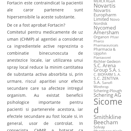
MERCK KGaA
Fortacin este contraindicat la pacientii
Novartis
ale caror partenere sunt
Novartis
Europharm
hipersensibile la aceste substante.
Limited
Novo
Nordisk
De ce a fost aprobat Fortacin?
Nycomed
Amersham
Comitetul pentru medicamente de uz
Organon
Pfizer
uman (CHMP) al agentiei a considerat
Pharco
Pharmaceuticals
ca ingredientele active reprezinta o
Pharmacia &
combinatie binecunoscuta de
Upjohn
Plantavorel
anestezice locale, iar utilizarea unui
Richter Gedeon
S.C. Arena
spray local reduce la minim cantitatea
Group S.A.
S.
de substanta activa absorbita si, prin
C. BIOFARM S. A.
S.C. ZENTIVA
urmare, riscul aparitiei unor efecte
S.A.
Sanofi
Winthrop
secundare care sa afecteze intregul
Schering-Plough
Schering AG
organism. Au existat beneficii
Sicome
psihologice importante pentru
d
pacienti si partenerele acestora, iar
Smithkline
efectele secundare au fost locale si, in
Beecham
general, usor de controlat. In
Solvay
consecinta, CHMP a hotarat ca