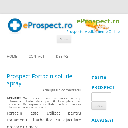
eProspect.ro
Prospecte Medicamente Online
Skip to content
Menu
HOME
CONTACT
DESPRE
Prospect Fortacin solutie
CAUTA
spray
PROSPECT
Adauga un comentariu
Search
ATENTIE!!!
Toate datele sunt prezentate cu scop
informativ. Unele date pot fi incomplete sau
for:
incorecte. Va rugam consultati medicul inaintea
folosirii oricarui medicament!
Fortacin este utilizat pentru
tratamentul barbatilor cu ejaculare
ADAUGAT
precoce primara.