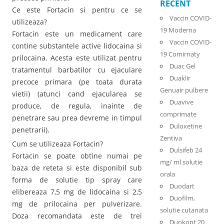
RECENT
Ce este Fortacin si pentru ce se
Vaccin COVID-
utilizeaza?
19 Moderna
Fortacin este un medicament care
Vaccin COVID-
contine substantele active lidocaina si
19 Comirnaty
prilocaina. Acesta este utilizat pentru
Duac Gel
tratamentul barbatilor cu ejaculare
Duaklir
precoce primara (pe toata durata
Genuair pulbere
vietii) (atunci cand ejacularea se
Duavive
produce, de regula, inainte de
comprimate
penetrare sau prea devreme in timpul
Duloxetine
penetrarii).
Zentiva
Cum se utilizeaza Fortacin?
Dulsifeb 24
Fortacin se poate obtine numai pe
mg/ ml solutie
baza de reteta si este disponibil sub
orala
forma de solutie tip spray care
Duodart
elibereaza 7,5 mg de lidocaina si 2,5
Duofilm,
mg de prilocaina per pulverizare.
solutie cutanata
Doza recomandata este de trei
Duokopt 20