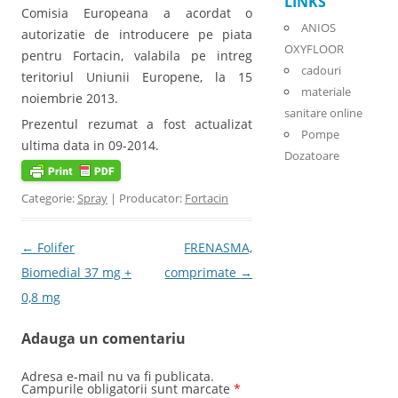
LINKS
Comisia Europeana a acordat o
ANIOS
autorizatie de introducere pe piata
OXYFLOOR
pentru Fortacin, valabila pe intreg
cadouri
teritoriul Uniunii Europene, la 15
materiale
noiembrie 2013.
sanitare online
Prezentul rezumat a fost actualizat
Pompe
ultima data in 09-2014.
Dozatoare
Categorie:
Spray
| Producator:
Fortacin
Post navigation
←
Folifer
FRENASMA,
Biomedial 37 mg +
comprimate
→
0,8 mg
Adauga un comentariu
Adresa e-mail nu va fi publicata.
Campurile obligatorii sunt marcate
*