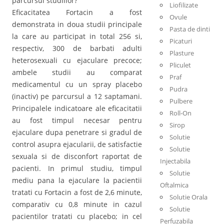
parcursul studiilor?
Liofilizate
Eficacitatea Fortacin a fost
Ovule
demonstrata in doua studii principale
Pasta de dinti
la care au participat in total 256 si,
Picaturi
respectiv, 300 de barbati adulti
Plasture
heterosexuali cu ejaculare precoce;
Pliculet
ambele studii au comparat
Praf
medicamentul cu un spray placebo
Pudra
(inactiv) pe parcursul a 12 saptamani.
Pulbere
Principalele indicatoare ale eficacitatii
Roll-On
au fost timpul necesar pentru
Sirop
ejaculare dupa penetrare si gradul de
Solutie
control asupra ejacularii, de satisfactie
Solutie
sexuala si de disconfort raportat de
Injectabila
pacienti. In primul studiu, timpul
Solutie
mediu pana la ejaculare la pacientii
Oftalmica
tratati cu Fortacin a fost de 2,6 minute,
Solutie Orala
comparativ cu 0,8 minute in cazul
Solutie
pacientilor tratati cu placebo; in cel
Perfuzabila