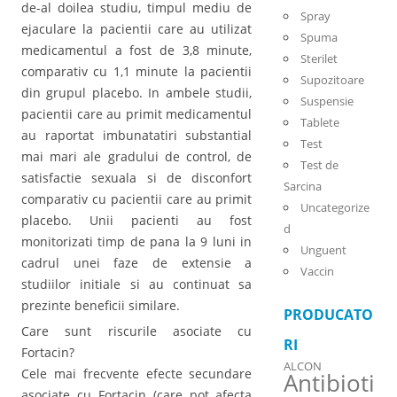
de-al doilea studiu, timpul mediu de
Spray
ejaculare la pacientii care au utilizat
Spuma
medicamentul a fost de 3,8 minute,
Sterilet
comparativ cu 1,1 minute la pacientii
Supozitoare
din grupul placebo. In ambele studii,
Suspensie
pacientii care au primit medicamentul
Tablete
au raportat imbunatatiri substantial
Test
mai mari ale gradului de control, de
Test de
satisfactie sexuala si de disconfort
Sarcina
comparativ cu pacientii care au primit
Uncategorize
placebo. Unii pacienti au fost
d
monitorizati timp de pana la 9 luni in
Unguent
cadrul unei faze de extensie a
Vaccin
studiilor initiale si au continuat sa
prezinte beneficii similare.
PRODUCATO
Care sunt riscurile asociate cu
RI
Fortacin?
ALCON
Cele mai frecvente efecte secundare
Antibioti
asociate cu Fortacin (care pot afecta