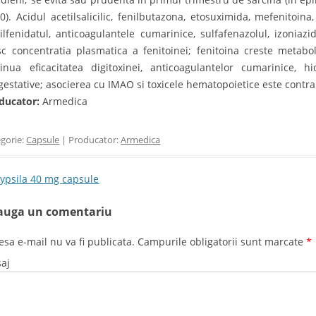
40). Acidul acetilsalicilic, fenilbutazona, etosuximida, mefenitoin
ilfenidatul, anticoagulantele cumarinice, sulfafenazolul, izoniazid
sc concentratia plasmatica a fenitoinei; fenitoina creste metabol
inua eficacitatea digitoxinei, anticoagulantelor cumarinice, hid
gestative; asocierea cu IMAO si toxicele hematopoietice este contra
ducator:
Armedica
gorie:
Capsule
| Producator:
Armedica
t navigation
ypsila 40 mg capsule
auga un comentariu
esa e-mail nu va fi publicata. Campurile obligatorii sunt marcate
*
aj