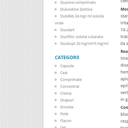
con
Duavive comprimate
Mod
Duloxetine Zentiva
sta
Dulsifeb 24 mg/ ml solutie
iri
orala
10-
Duodart
tra
Duofilm, solutie cutanata
(la 
Duokopt 20 mg/ml+5 mg/ml
Rea
CATEGORII
tin
dis
Capsule
hem
Ceai
apl
Comprimate
epi
Concentrat
ver
Crema
in 
Drajeuri
Emulsie
Con
Fiole
blo
Flacon
res
Gel
tir