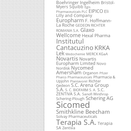
Boehringer Ingelheim
Bristol-
Myers Squibb
Egis
EIPICO
Eli
Pharmaceuticals PLC
Lilly and Company
Europharm
F. Hoffmann-
La Roche
GEDEON RICHTER
Glaxo
ROMANIA S.A.
Wellcome
Hexal Pharma
Institutul
Cantacuzino
KRKA
Lek
MERCK KGaA
Medochemie
Novartis
Novartis
Europharm Limited
Novo
Nycomed
Nordisk
Amersham
Organon
Pfizer
Pharmacia &
Pharco Pharmaceuticals
Upjohn
Richter
Plantavorel
S.C. Arena Group
Gedeon
S.A.
S.C.
S. C. BIOFARM S. A.
ZENTIVA S.A.
Sanofi Winthrop
Schering AG
Schering-Plough
Sicomed
Smithkline Beecham
Solvay Pharmaceuticals
Terapia S.A.
Terapia
SA
Zentiva