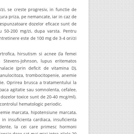
i/zi, se creste progresiv, in functie de
ngura priza, pe nemancate, iar in caz de
orespunzatoare dozelor eficace sunt de
u 50-200 mg/zi, dupa varsta. Pentru
intretinere este de 100 mg de 3-4 ori/zi
ertrofica, hirsutism si acnee (la femei
a, Stevens-Johnson, lupus eritematos
malacie (prin deficit de vitamina D),
ranulocitoza, trombocitopenie, anemie
tie. Oprirea brusca a tratamentului la
oaca agitatie sau somnolenta, cefalee,
 dozelor toxice sunt de 20-40 mcg/ml).
 controlul hematologic periodic.
anemie marcata, hipotensiune marcata,
, in insuficienta cardiaca, insuficienta
cedente, la cei care primesc hormoni
lepsie doze cat mai mici intre zilele 20