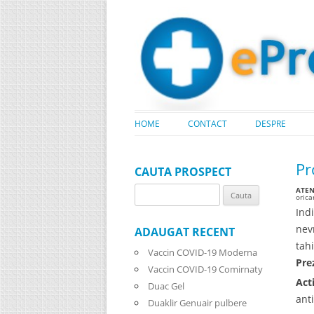
HOME
CONTACT
DESPRE
Pr
CAUTA PROSPECT
ATENT
Search
oric
for:
Ind
nev
ADAUGAT RECENT
tah
Vaccin COVID-19 Moderna
Pre
Vaccin COVID-19 Comirnaty
Act
Duac Gel
ant
Duaklir Genuair pulbere