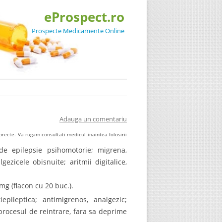
eProspect.ro
Prospecte Medicamente Online
Adauga un comentariu
recte. Va rugam consultati medicul inaintea folosirii
i de epilepsie psihomotorie; migrena,
gezicele obisnuite; aritmii digitalice,
g (flacon cu 20 buc.).
epileptica; antimigrenos, analgezic;
procesul de reintrare, fara sa deprime