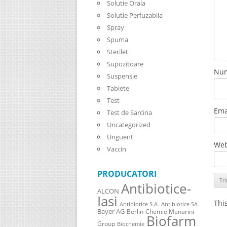
Solutie Orala
Solutie Perfuzabila
Spray
Spuma
Sterilet
Supozitoare
Nu
Suspensie
Tablete
Test
Ema
Test de Sarcina
Uncategorized
Unguent
Web
Vaccin
PRODUCATORI
Antibiotice-
ALCON
Iasi
Thi
Antibiotice S.A.
Antibiotice SA
Bayer AG
Berlin-Chemie Menarini
Biofarm
Group
Biochemie