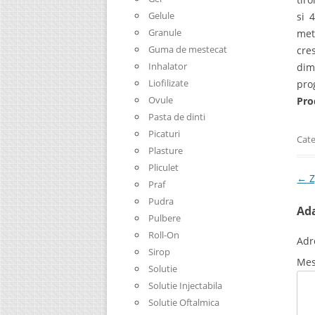
Gelule
si 
Granule
met
Guma de mestecat
cre
Inhalator
dim
Liofilizate
pro
Ovule
Pro
Pasta de dinti
Picaturi
Cate
Plasture
Pliculet
Pos
←
Z
Praf
Pudra
Ad
Pulbere
Roll-On
Adr
Sirop
Mes
Solutie
Solutie Injectabila
Solutie Oftalmica