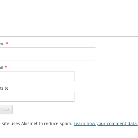
me
*
il
*
site
s site uses Akismet to reduce spam.
Learn how your comment data 