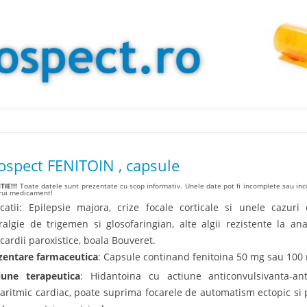
Skip to content
ospect FENITOIN , capsule
IE!!!
Toate datele sunt prezentate cu scop informativ. Unele date pot fi incomplete sau inco
arui medicament!
icatii: Epilepsie majora, crize focale corticale si unele cazur
ralgie de trigemen si glosofaringian, alte algii rezistente la anal
icardii paroxistice, boala Bouveret.
zentare farmaceutica
: Capsule continand fenitoina 50 mg sau 100 m
iune terapeutica
: Hidantoina cu actiune anticonvulsivanta-anti
iaritmic cardiac, poate suprima focarele de automatism ectopic si 