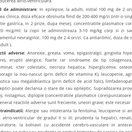
ducerea atrio-ventriculara.
 de administrare
: In epilepsie, la adulti, initial 100 mg de 2 or
rea clinica, doza eficace obisnuita fiind de 200-400 mg/zi (intr-o si
tatie gastrica, in 2 prize, dupa mese); concentratiile plasmatice c
20 mcg/ml; la copii se administreaza 3-10 mg/kg corp si zi sa
tamentul nevralgiilor, 100 mg de 2-4 ori/zi. Ca antiaritmic, doza de 
adult ).
ctii adverse
: Anorexie, greata, voma, epigastralgii, gingivita hip
ere), eruptii alergice, foarte rar sindroame de tip colagenoz
eminat, icter colestatic, necroza hepatica, hiperglicemie, osteo
oragii la nou-nascut (prin deficit de vitamina K), leucopenie, ag
astica sau megaloblastica (prin deficit de acid folic), limfadenopa
leptici poate declansa o stare de rau epileptic. Supradozarea prov
tij, nistagmus, diplopie (concentratiile plasmatice corespunzatoare
general reactiile adverse sunt frecvente, uneori grave; este necesar
traindicatii:
Alergie sau intoleranta la fenitoina, leucopenie si 
c atrio-ventricular de gradul II si III; prudenta la hepatici, renali
piratorie, la bolnavii cu accidente cerebro-vasculare in ante
oidieni; se evita sau prudenta in primul trimestru de sarcina (in epi