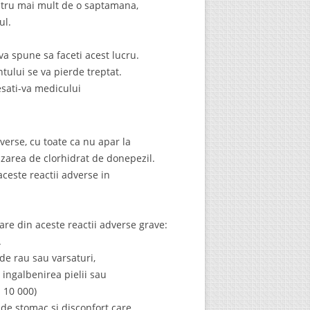
ntru mai mult de o saptamana,
ul.
a spune sa faceti acest lucru.
tului se va pierde treptat.
esati-va medicului
erse, cu toate ca nu apar la
izarea de clorhidrat de donepezil.
este reactii adverse in
e din aceste reactii adverse grave:
.
 de rau sau varsaturi,
ingalbenirea pielii sau
n 10 000)
 de stomac si disconfort care