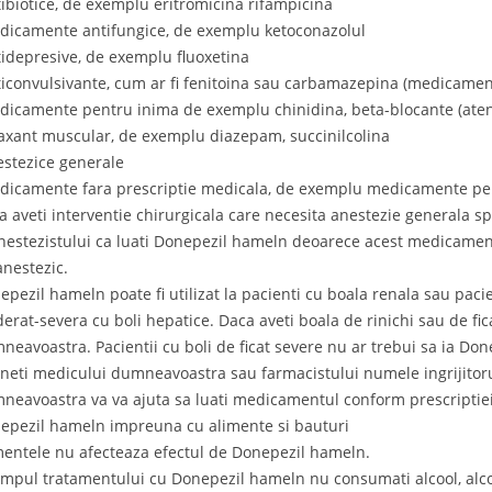
tibiotice, de exemplu eritromicina rifampicina
dicamente antifungice, de exemplu ketoconazolul
tidepresive, de exemplu fluoxetina
ticonvulsivante, cum ar fi fenitoina sau carbamazepina (medicamen
dicamente pentru inima de exemplu chinidina, beta-blocante (ateno
laxant muscular, de exemplu diazepam, succinilcolina
estezice generale
dicamente fara prescriptie medicala, de exemplu medicamente pe
a aveti interventie chirurgicala care necesita anestezie generala
anestezistului ca luati Donepezil hameln deoarece acest medicamen
anestezic.
epezil hameln poate fi utilizat la pacienti cu boala renala sau pac
erat-severa cu boli hepatice. Daca aveti boala de rinichi sau de fic
neavoastra. Pacientii cu boli de ficat severe nu ar trebui sa ia Do
neti medicului dumneavoastra sau farmacistului numele ingrijitoru
neavoastra va va ajuta sa luati medicamentul conform prescriptiei
epezil hameln impreuna cu alimente si bauturi
mentele nu afecteaza efectul de Donepezil hameln.
timpul tratamentului cu Donepezil hameln nu consumati alcool, alco