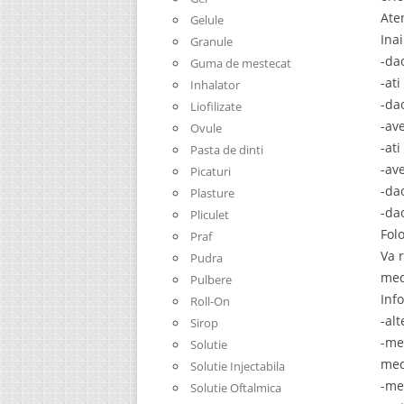
Ate
Gelule
Ina
Granule
-da
Guma de mestecat
-at
Inhalator
-da
Liofilizate
-av
Ovule
-at
Pasta de dinti
-ave
Picaturi
-da
Plasture
-da
Pliculet
Fol
Praf
Va 
Pudra
med
Pulbere
Inf
Roll-On
-al
Sirop
-me
Solutie
med
Solutie Injectabila
-me
Solutie Oftalmica