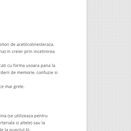
ori de acetilcolinesteraza.
a) in creier prin incetinirea
icati cu forma usoara pana la
derii de memorie, confuzie si
ce mai grele.
dina (se utilizeaza pentru
teriala si altele) sau la
e la punctul 6)