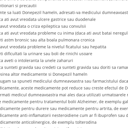
ntionari si precautii
inte sa luati Donepezil hameln, adresati-va medicului dumneavoast
ca ati avut vreodata ulcere gastrice sau duodenale
i avut vreodata o criza epileptica sau convulsii
ca ati avut vreodata probleme cu inima (daca ati avut batai neregula
eti astm bronsic sau alta boala pulmonara cronica
i avut vreodata probleme la nivelul ficatului sau hepatita
ti dificultati la urinare sau boli de rinichi usoare
ca aveti o intoleranta la unele zaharuri
ca sunteti gravida sau credeti ca sunteti gravida sau doriti sa rama
osirea altor medicamente si Donepezil hameln
rugam sa spuneti medicului dumneavoastra sau farmacistului daca lu
icamente, aceste medicamente pot reduce sau creste efectul de 
ormati medicul dumneavoastra mai ales daca utilizati urmatoarel
te medicamente pentru tratamentul bolii Alzheimer, de exemplu g
dicamente pentru durere sau medicamente pentru artrita, de exempl
icamente anti-inflamatorii nesteroidiene cum ar fi ibuprofen sau 
dicamente anticolinergice, de exemplu tolterodina