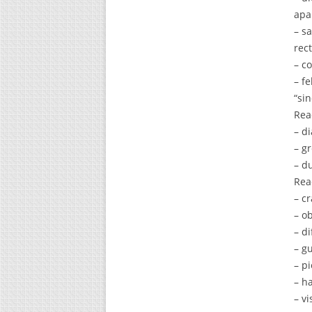
apa
– s
rect
– c
– f
“si
Rea
– d
– gr
– d
Rea
– c
– o
– di
– g
– p
– ha
– v