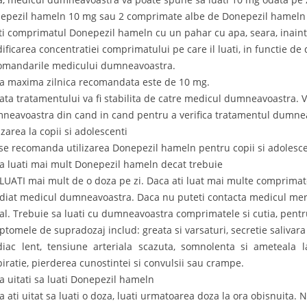
epezil hameln 10 mg sau 2 comprimate albe de Donepezil hameln 
ti comprimatul Donepezil hameln cu un pahar cu apa, seara, inainte
ificarea concentratiei comprimatului pe care il luati, in functie de
omandarile medicului dumneavoastra.
a maxima zilnica recomandata este de 10 mg.
ata tratamentului va fi stabilita de catre medicul dumneavoastra. Va
neavoastra din cand in cand pentru a verifica tratamentul dumnea
izarea la copii si adolescenti
se recomanda utilizarea Donepezil hameln pentru copii si adolescen
a luati mai mult Donepezil hameln decat trebuie
LUATI mai mult de o doza pe zi. Daca ati luat mai multe comprimate
diat medicul dumneavoastra. Daca nu puteti contacta medicul merg
tal. Trebuie sa luati cu dumneavoastra comprimatele si cutia, pentru
ptomele de supradozaj includ: greata si varsaturi, secretie salivara 
diac lent, tensiune arteriala scazuta, somnolenta si ameteala la 
piratie, pierderea cunostintei si convulsii sau crampe.
a uitati sa luati Donepezil hameln
a ati uitat sa luati o doza, luati urmatoarea doza la ora obisnuita. 