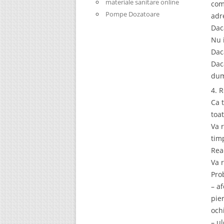
materiale sanitare online
com
Pompe Dozatoare
adr
Dac
Nu 
Dac
Dac
dum
4. 
Ca 
toa
Va 
tim
Rea
Va 
Pro
– a
pie
ochi
– u