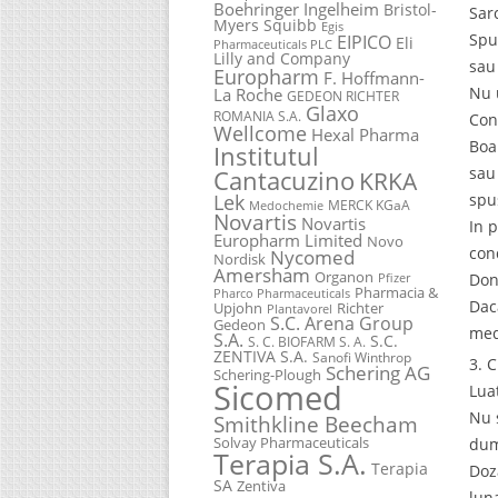
Boehringer Ingelheim
Bristol-
Sarc
Myers Squibb
Egis
Spu
EIPICO
Eli
Pharmaceuticals PLC
Lilly and Company
sau
Europharm
F. Hoffmann-
Nu 
La Roche
GEDEON RICHTER
Glaxo
ROMANIA S.A.
Con
Wellcome
Hexal Pharma
Boa
Institutul
sau
Cantacuzino
KRKA
Lek
spu
MERCK KGaA
Medochemie
Novartis
Novartis
In 
Europharm Limited
Novo
cond
Nycomed
Nordisk
Amersham
Organon
Don
Pfizer
Pharmacia &
Pharco Pharmaceuticals
Dac
Upjohn
Richter
Plantavorel
S.C. Arena Group
Gedeon
med
S.A.
S.C.
S. C. BIOFARM S. A.
ZENTIVA S.A.
Sanofi Winthrop
3. 
Schering AG
Schering-Plough
Sicomed
Lua
Nu 
Smithkline Beecham
Solvay Pharmaceuticals
dum
Terapia S.A.
Terapia
Doz
SA
Zentiva
lun