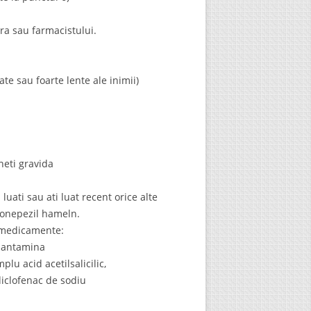
ra sau farmacistului.
te sau foarte lente ale inimii)
neti gravida
ati sau ati luat recent orice alte
Donepezil hameln.
e medicamente:
alantamina
u acid acetilsalicilic,
diclofenac de sodiu