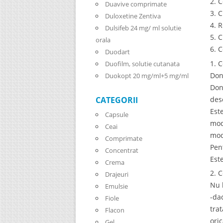
2. 
Duavive comprimate
3. 
Duloxetine Zentiva
4. 
Dulsifeb 24 mg/ ml solutie
5. 
orala
6. 
Duodart
1. 
Duofilm, solutie cutanata
Don
Duokopt 20 mg/ml+5 mg/ml
Don
des
CATEGORII
Est
Capsule
mod
Ceai
mod
Comprimate
Pen
Concentrat
Est
Crema
2. 
Drajeuri
Nu 
Emulsie
-da
Fiole
trat
Flacon
ori
Gel