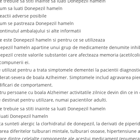
Ce trebuie sa stiti inainte sa luati Donepezil hameln
Cum sa luati Donepezil hameln
Reactii adverse posibile
Cum se pastreaza Donepezil hameln
Continutul ambalajului si alte informatii
Ce este Donepezil hameln si pentru ce se utilizeaza
epezil hameln apartine unui grup de medicamente denumite inhibit
epezil creste valorile substantei care afecteaza memoria (acetilcolin
compunerii ei.
e utilizat pentru a trata simptomele dementei la pacientii diagnost
erat-severa de boala Azlheimer. Simptomele includ agravarea pier
ificari de comportament.
tru persoane cu boala Alzheimer activitatile zilnice devin din ce in 
e destinat pentru utilizare, numai pacientilor adulti.
Ce trebuie sa stiti inainte sa luati Donepezil hameln
luati Donepezil hameln
ca sunteti alergic la clorhidratul de donepezil, la derivati de piperi
area diferitelor tulburari mintale, tulburari osoase, hipertensiune ar
care dintre celelalte componente ale acestui medicament (enumerat