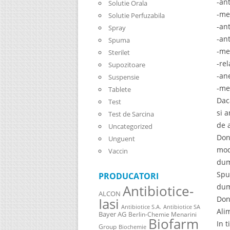
-an
Solutie Orala
-me
Solutie Perfuzabila
-an
Spray
-an
Spuma
-me
Sterilet
-re
Supozitoare
-an
Suspensie
-me
Tablete
Dac
Test
si 
Test de Sarcina
de 
Uncategorized
Don
Unguent
mod
Vaccin
dum
Spu
PRODUCATORI
dum
Antibiotice-
ALCON
Don
Iasi
Antibiotice S.A.
Antibiotice SA
Ali
Bayer AG
Berlin-Chemie Menarini
Biofarm
In 
Group
Biochemie