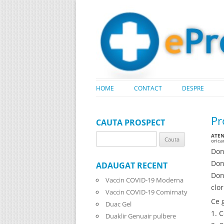
HOME
CONTACT
DESPRE
Pr
CAUTA PROSPECT
ATENT
Search
oric
for:
Don
Don
ADAUGAT RECENT
Don
Vaccin COVID-19 Moderna
clo
Vaccin COVID-19 Comirnaty
Ce g
Duac Gel
1. 
Duaklir Genuair pulbere