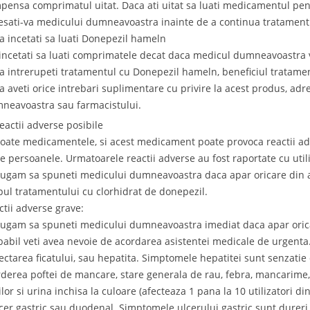
pensa comprimatul uitat. Daca ati uitat sa luati medicamentul pe
esati-va medicului dumneavoastra inainte de a continua tratament
a incetati sa luati Donepezil hameln
incetati sa luati comprimatele decat daca medicul dumneavoastra v
a intrerupeti tratamentul cu Donepezil hameln, beneficiul tratamen
a aveti orice intrebari suplimentare cu privire la acest produs, adr
neavoastra sau farmacistului.
Reactii adverse posibile
toate medicamentele, si acest medicament poate provoca reactii adv
te persoanele. Urmatoarele reactii adverse au fost raportate cu util
rugam sa spuneti medicului dumneavoastra daca apar oricare din ac
pul tratamentului cu clorhidrat de donepezil.
ctii adverse grave:
rugam sa spuneti medicului dumneavoastra imediat daca apar oricar
babil veti avea nevoie de acordarea asistentei medicale de urgenta
fectarea ficatului, sau hepatita. Simptomele hepatitei sunt senzatie
rderea poftei de mancare, stare generala de rau, febra, mancarime, 
lor si urina inchisa la culoare (afecteaza 1 pana la 10 utilizatori di
lcer gastric sau duodenal. Simptomele ulcerului gastric sunt dureri