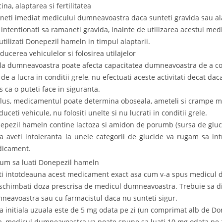
ina, alaptarea si fertilitatea
neti imediat medicului dumneavoastra daca sunteti gravida sau alapt
 intentionati sa ramaneti gravida, inainte de utilizarea acestui me
utilizati Donepezil hameln in timpul alaptarii.
ducerea vehiculelor si folosirea utilajelor
la dumneavoastra poate afecta capacitatea dumneavoastra de a cond
 de a lucra in conditii grele, nu efectuati aceste activitati decat 
s ca o puteti face in siguranta.
plus, medicamentul poate determina oboseala, ameteli si crampe mus
uceti vehicule, nu folositi unelte si nu lucrati in conditii grele.
epezil hameln contine lactoza si amidon de porumb (sursa de gluc
a aveti intoleranta la unele categorii de glucide va rugam sa int
icament.
Cum sa luati Donepezil hameln
ti intotdeauna acest medicament exact asa cum v-a spus medicul 
schimbati doza prescrisa de medicul dumneavoastra. Trebuie sa di
neavoastra sau cu farmacistul daca nu sunteti sigur.
a initiala uzuala este de 5 mg odata pe zi (un comprimat alb de D
a, medicul dumneavoastra va poate spune sa luati 10 mg odata pe 