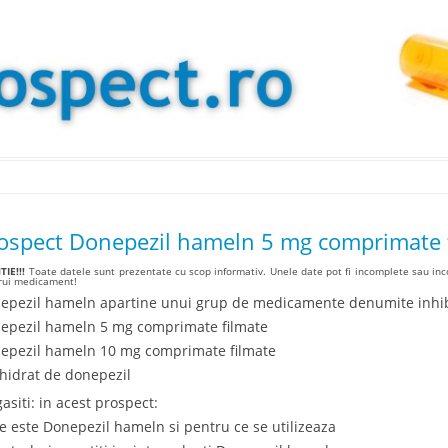
Skip to content
ospect Donepezil hameln 5 mg comprimate 
IE!!!
Toate datele sunt prezentate cu scop informativ. Unele date pot fi incomplete sau inco
arui medicament!
epezil hameln apartine unui grup de medicamente denumite inhibit
epezil hameln 5 mg comprimate filmate
epezil hameln 10 mg comprimate filmate
rhidrat de donepezil
asiti: in acest prospect:
Ce este Donepezil hameln si pentru ce se utilizeaza