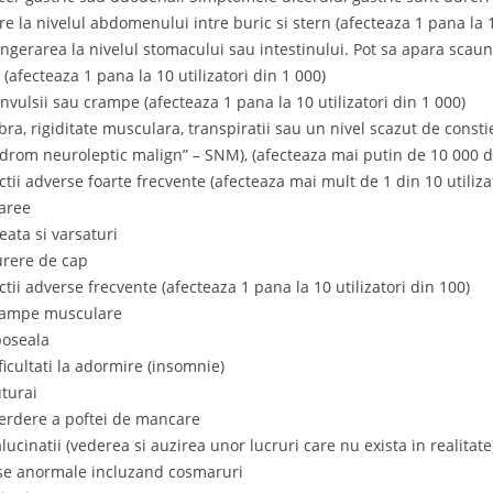
re la nivelul abdomenului intre buric si stern (afecteaza 1 pana la 1
angerarea la nivelul stomacului sau intestinului. Pot sa apara scau
 (afecteaza 1 pana la 10 utilizatori din 1 000)
onvulsii sau crampe (afecteaza 1 pana la 10 utilizatori din 1 000)
ebra, rigiditate musculara, transpiratii sau un nivel scazut de cons
ndrom neuroleptic malign” – SNM), (afecteaza mai putin de 10 000 de
ctii adverse foarte frecvente (afecteaza mai mult de 1 din 10 utiliza
iaree
eata si varsaturi
urere de cap
ctii adverse frecvente (afecteaza 1 pana la 10 utilizatori din 100)
rampe musculare
boseala
ficultati la adormire (insomnie)
uturai
ierdere a poftei de mancare
lucinatii (vederea si auzirea unor lucruri care nu exista in realitate
ise anormale incluzand cosmaruri