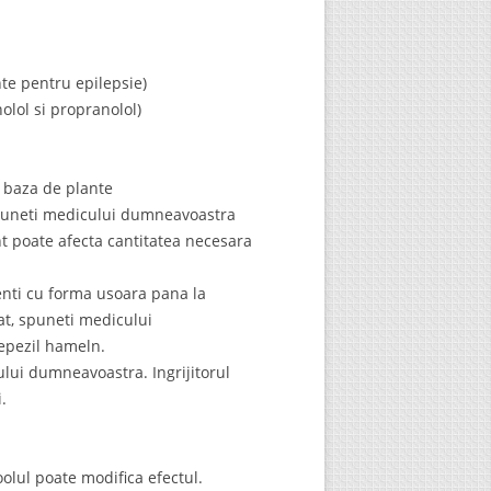
te pentru epilepsie)
lol si propranolol)
 baza de plante
 spuneti medicului dumneavoastra
t poate afecta cantitatea necesara
ienti cu forma usoara pana la
at, spuneti medicului
nepezil hameln.
lui dumneavoastra. Ingrijitorul
.
olul poate modifica efectul.