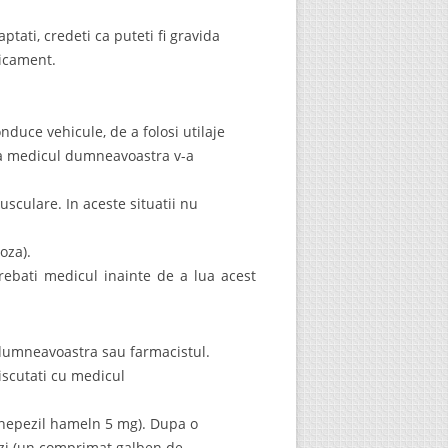
ati, credeti ca puteti fi gravida
dicament.
uce vehicule, de a folosi utilaje
daca medicul dumneavoastra v-a
culare. In aceste situatii nu
oza).
rebati medicul inainte de a lua acest
dumneavoastra sau farmacistul.
scutati cu medicul
onepezil hameln 5 mg). Dupa o
zi (un comprimat galben de