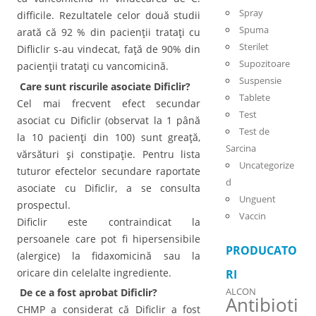
Spray
difficile. Rezultatele celor două studii
Spuma
arată că 92 % din pacienţii trataţi cu
Sterilet
Difliclir s-au vindecat, faţă de 90% din
Supozitoare
pacienţii trataţi cu vancomicină.
Suspensie
Care sunt riscurile asociate Dificlir?
Tablete
Cel mai frecvent efect secundar
Test
asociat cu Dificlir (observat la 1 până
Test de
la 10 pacienţi din 100) sunt greaţă,
Sarcina
vărsături şi constipaţie. Pentru lista
Uncategorize
tuturor efectelor secundare raportate
d
asociate cu Dificlir, a se consulta
Unguent
prospectul.
Vaccin
Dificlir este contraindicat la
persoanele care pot fi hipersensibile
PRODUCATO
(alergice) la fidaxomicină sau la
oricare din celelalte ingrediente.
RI
De ce a fost aprobat Dificlir?
ALCON
Antibioti
CHMP a considerat că Dificlir a fost