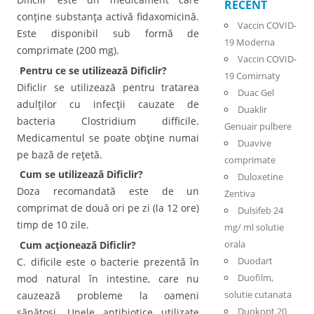
RECENT
conţine substanţa activă fidaxomicină.
Vaccin COVID-
Este disponibil sub formă de
19 Moderna
comprimate (200 mg).
Vaccin COVID-
Pentru ce se utilizează Dificlir?
19 Comirnaty
Dificlir se utilizează pentru tratarea
Duac Gel
adulţilor cu infecţii cauzate de
Duaklir
bacteria Clostridium difficile.
Genuair pulbere
Medicamentul se poate obţine numai
Duavive
pe bază de reţetă.
comprimate
Cum se utilizează Dificlir?
Duloxetine
Doza recomandată este de un
Zentiva
comprimat de două ori pe zi (la 12 ore)
Dulsifeb 24
timp de 10 zile.
mg/ ml solutie
orala
Cum acţionează Dificlir?
Duodart
C. dificile este o bacterie prezentă în
Duofilm,
mod natural în intestine, care nu
solutie cutanata
cauzează probleme la oameni
Duokopt 20
sănătoşi. Unele antibiotice utilizate