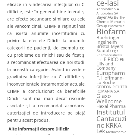
ce-Iasi
eficace în vindecarea infecţiilor cu C.
Antibiotice S.A.
difficile, este în general bine tolerat şi
Antibiotice SA
Bayer AG
Berlin-
are efecte secundare similare cu cele
Chemie Menarini
ale vancomicinei. CHMP a reţinut însă
Group
Biochemie
Biofarm
că există anumite incertitudini cu
Boehringer
privire la efectele Dificlir la anumite
Ingelheim
Bristol-Myers
categorii de pacienţi, de exemplu cei
Squibb
Egis
cu probleme de rinichi sau de ficat şi
Pharmaceuticals
EIPICO
Eli
PLC
a recomandat efectuarea de noi studii
Lilly and
Company
la această categorie. Având în vedere
Europharm
gravitatea infecţiilor cu C. difficile şi
F. Hoffmann-
La Roche
inconvenientele tratamentelor actuale,
GEDEON RICHTER
CHMP a concluzionat că beneficiile
ROMANIA S.A.
Glaxo
Dificlir sunt mai mari decât riscurile
Wellcome
asociate şi a recomandat acordarea
Hexal Pharma
Institutul
autorizaţiei de introducere pe piaţă
Cantacuzi
pentru acest produs.
no
KRKA
Alte informaţii despre Dificlir
Lek
Medochemie