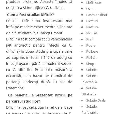
produce proteine. Aceasta împiedică
Liofilizate
creşterea şi înmulţirea C. difficile.
Ovule
Cum a fost studiat Dificlir?
Pasta de dinti
Efectele Dificlir au fost testate mai
Picaturi
întâi pe modele experimentale, înainte
Plasture
de a fi studiate la subiecţi umani.
Pliculet
Dificlir a fost comparat cu vancomicina
Praf
(alt antibiotic pentru infecţii cu C.
Pudra
difficile) în două studii principale care
Pulbere
au cuprins în total 1 147 de adulţi cu
Roll-On
infecţii uşoare până la moderat severe
Sirop
cu C. difficile. Principala măsură a
Solutie
eficacităţii s-a bazat pe numărul de
Solutie
pacienţi vindecaţi după 10 zile de
Injectabila
tratament .
Solutie
Oftalmica
Ce beneficii a prezentat Dificlir pe
Solutie Orala
parcursul studiilor?
Solutie
Dificlir a fost cel puţin la fel de eficace
Perfuzabila
ca vancomicina în vindecarea de C.