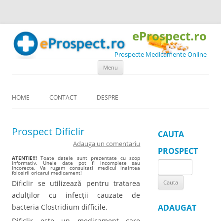
eProspect.ro
Prospecte Medicamente Online
Skip to content
Menu
HOME
CONTACT
DESPRE
Prospect Dificlir
CAUTA
Adauga un comentariu
PROSPECT
ATENTIE!!!
Toate datele sunt prezentate cu scop
informativ. Unele date pot fi incomplete sau
Search
incorecte. Va rugam consultati medicul inaintea
folosirii oricarui medicament!
for:
Dificlir se utilizează pentru tratarea
adulţilor cu infecţii cauzate de
bacteria Clostridium difficile.
ADAUGAT
Dificlir este un medicament care