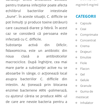
mg/ml+5 mg/ml
pentru tratarea infecţiilor poate afecta
echilibrul bacteriilor intestinale
CATEGORII
„bune”. În aceste situaţii, C. difficile se
pot înmulţi şi produce toxine (otrăvuri)
Capsule
care cauzează diaree şi febră. În acest
Ceai
caz se consideră că persoana este
Comprimate
infectată cu C. difficile.
Concentrat
Substanţa activă din Dificlir,
Crema
fidaxomicina, este un antibiotic din
Drajeuri
noua clasă a antibioticelor
Emulsie
macrociclice. După înghiţire, cea mai
Fiole
mare parte a substanţei active nu se
Flacon
absoarbe în sânge, ci acţionează local
Gel
asupra bacteriilor C. difficile din
Gelule
intestin. Ac ţionează prin blocarea
Granule
enzimei bacteriene ARN -polimerază,
Guma de
cu ajutorul căreia se produce ARN -ul
mestecat
de care are nevoie bacteria pentru a
Inhalator