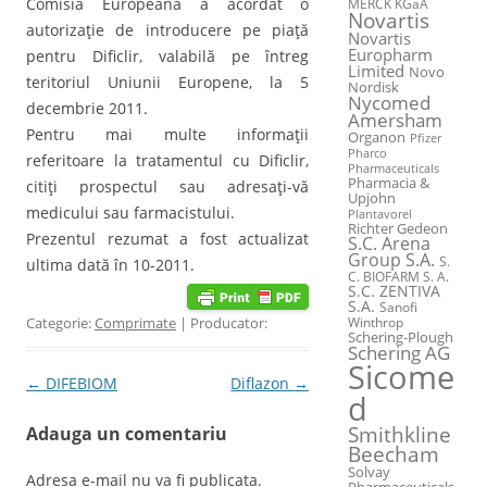
Comisia Europeană a acordat o
MERCK KGaA
Novartis
autorizaţie de introducere pe piaţă
Novartis
Europharm
pentru Dificlir, valabilă pe întreg
Limited
Novo
teritoriul Uniunii Europene, la 5
Nordisk
Nycomed
decembrie 2011.
Amersham
Pentru mai multe informaţii
Organon
Pfizer
Pharco
referitoare la tratamentul cu Dificlir,
Pharmaceuticals
Pharmacia &
citiţi prospectul sau adresaţi-vă
Upjohn
medicului sau farmacistului.
Plantavorel
Richter Gedeon
Prezentul rezumat a fost actualizat
S.C. Arena
Group S.A.
S.
ultima dată în 10-2011.
C. BIOFARM S. A.
S.C. ZENTIVA
S.A.
Sanofi
Categorie:
Comprimate
| Producator:
Winthrop
Schering-Plough
Schering AG
Sicome
Post navigation
←
DIFEBIOM
Diflazon
→
d
Smithkline
Adauga un comentariu
Beecham
Solvay
Adresa e-mail nu va fi publicata.