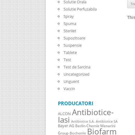
Solutie Orala
Solutie Perfuzabila
Spray
Thi
Spuma
Sterilet
Supozitoare
Suspensie
Tablete
Test
Test de Sarcina
Uncategorized
Unguent
Vaccin
PRODUCATORI
Antibiotice-
ALCON
Iasi
Antibiotice S.A.
Antibiotice SA
Bayer AG
Berlin-Chemie Menarini
Biofarm
Group
Biochemie