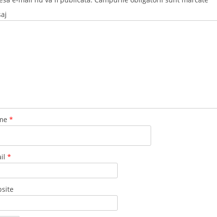
aj
me
*
il
*
site