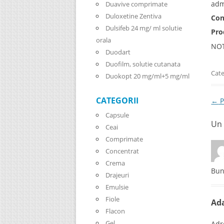
adm
Duavive comprimate
Duloxetine Zentiva
Con
Dulsifeb 24 mg/ ml solutie
Pro
orala
NOT
Duodart
Duofilm, solutie cutanata
Cate
Duokopt 20 mg/ml+5 mg/ml
CATEGORII
Pos
←
P
Capsule
Un 
Ceai
Comprimate
Concentrat
Crema
Bun
Drajeuri
Emulsie
Fiole
Ad
Flacon
Gel
Adr