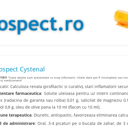
Skip to content
ospect Cystenal
IE!!!
Toate datele sunt prezentate cu scop informativ. Unele date pot fi incomplete sau inco
arui medicament!
catii: Calculoza renala (profilactic si curativ), stari inflamatorii sec
zentare farmaceutica
: Solutie uleioasa pentru uz intern continand
ix (radacina de garanta sau roiba) 0,01 g, salicilat de magneziu 0,1
ol 0,8 g, oleu de olive pana la 10 ml (flacon cu 10 ml).
iune terapeutica
: Diuretic, antispastic, favorizeaza eliminarea calcul
 de administrare
: Oral, 3-4 picaturi pe o bucata de zahar, de 3 o