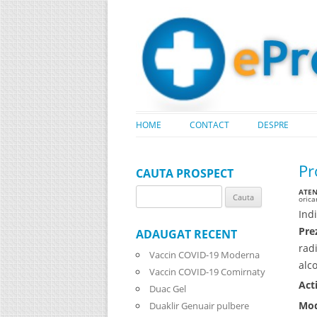
HOME
CONTACT
DESPRE
Pr
CAUTA PROSPECT
ATENT
Search
oric
for:
Indi
Pre
ADAUGAT RECENT
rad
Vaccin COVID-19 Moderna
alco
Vaccin COVID-19 Comirnaty
Act
Duac Gel
Mod
Duaklir Genuair pulbere