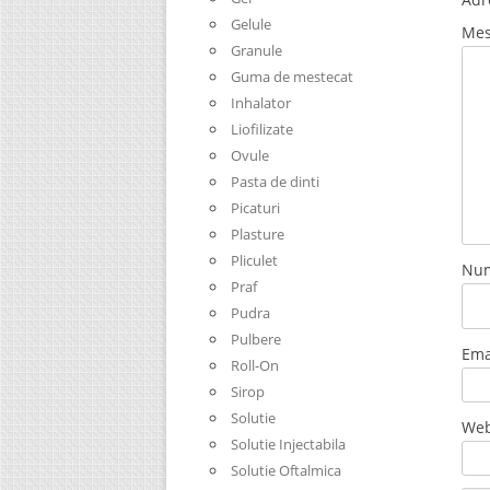
Gelule
Mes
Granule
Guma de mestecat
Inhalator
Liofilizate
Ovule
Pasta de dinti
Picaturi
Plasture
Pliculet
Nu
Praf
Pudra
Pulbere
Ema
Roll-On
Sirop
Solutie
Web
Solutie Injectabila
Solutie Oftalmica