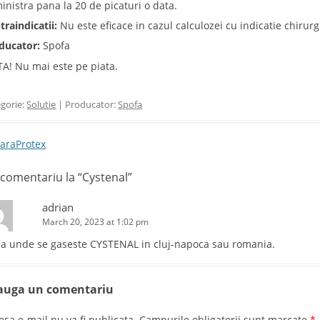
inistra pana la 20 de picaturi o data.
traindicatii:
Nu este eficace in cazul calculozei cu indicatie chirurg
ducator:
Spofa
A! Nu mai este pe piata.
gorie:
Solutie
| Producator:
Spofa
t navigation
araProtex
comentariu la “
Cystenal
”
adrian
March 20, 2023 at 1:02 pm
a unde se gaseste CYSTENAL in cluj-napoca sau romania.
auga un comentariu
esa e-mail nu va fi publicata. Campurile obligatorii sunt marcate
*