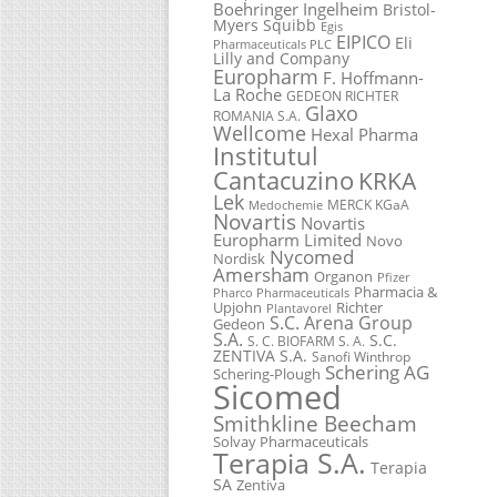
Boehringer Ingelheim
Bristol-
Myers Squibb
Egis
EIPICO
Eli
Pharmaceuticals PLC
Lilly and Company
Europharm
F. Hoffmann-
La Roche
GEDEON RICHTER
Glaxo
ROMANIA S.A.
Wellcome
Hexal Pharma
Institutul
Cantacuzino
KRKA
Lek
MERCK KGaA
Medochemie
Novartis
Novartis
Europharm Limited
Novo
Nycomed
Nordisk
Amersham
Organon
Pfizer
Pharmacia &
Pharco Pharmaceuticals
Upjohn
Richter
Plantavorel
S.C. Arena Group
Gedeon
S.A.
S.C.
S. C. BIOFARM S. A.
ZENTIVA S.A.
Sanofi Winthrop
Schering AG
Schering-Plough
Sicomed
Smithkline Beecham
Solvay Pharmaceuticals
Terapia S.A.
Terapia
SA
Zentiva