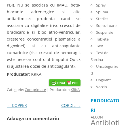
PBI). Nu se asociaza cu IMAO, beta-
Spray
blocante adrenergice si alte
Spuma
antiaritmice; prudenta cand se
Sterilet
asociaza cu digitalice (risc crescut de
Supozitoare
bradicardie si bloc atrio-ventricular,
Suspensie
cresterea concentratiei plasmatice a
Tablete
digoxinei) si cu anticoagulante
Test
cumarinice (risc crescut de hemoragii,
Test de
este necesar controlul timpului Quick
Sarcina
si ajustarea dozei de anticoagulant).
Uncategorize
d
Producator
: KRKA
Unguent
Vaccin
Categorie:
Comprimate
| Producator:
KRKA
PRODUCATO
Post navigation
←
COPPER
CORDIL
→
RI
ALCON
Adauga un comentariu
Antibioti