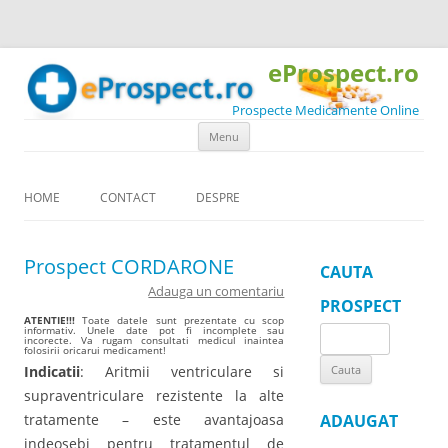
eProspect.ro
Prospecte Medicamente Online
Skip to content
Menu
HOME
CONTACT
DESPRE
Prospect CORDARONE
CAUTA
Adauga un comentariu
PROSPECT
ATENTIE!!!
Toate datele sunt prezentate cu scop
informativ. Unele date pot fi incomplete sau
Search
incorecte. Va rugam consultati medicul inaintea
folosirii oricarui medicament!
for:
Indicatii
: Aritmii ventriculare si
supraventriculare rezistente la alte
tratamente – este avantajoasa
ADAUGAT
indeosebi pentru tratamentul de