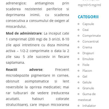
adrenergice; antianginos prin
mg/ml+5 mg/ml
scaderea rezistentei periferice si
deprimarea inimii, cu scaderea
CATEGORII
consecutiva a consumului de oxigen al
Capsule
miocardului.
Ceai
Mod de administrare
: La inceput cate
Comprimate
1 comprimat (200 mg) de 3 ori/zi, 8-10
Concentrat
zile apoi intretinere cu doza minima
Crema
activa – 1/2-2 comprimate o data la 2
Drajeuri
zile sau 5 zile succesiv in fiecare
Emulsie
saptamana.
Fiole
Reactii adverse
: Frecvent
Flacon
microdepozite pigmentare in cornee,
Gel
obisnuit asimptomatice si lent
Gelule
reversibile la oprirea medicatiei; mai
Granule
rar tulburari de vedere (reducerea
Guma de
acuitatii, halouri colorate
mestecat
stralucitoare), care impun micsorarea
Inhalator