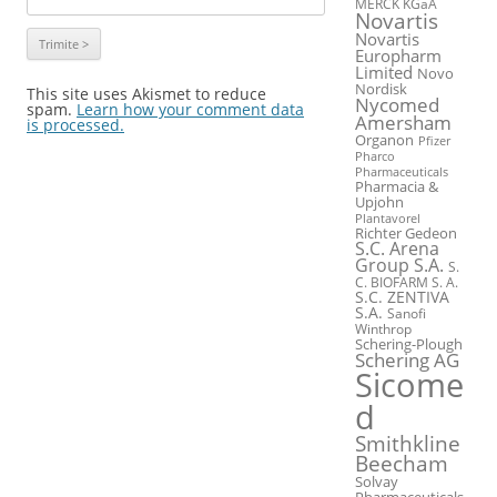
MERCK KGaA
Novartis
Novartis
Europharm
Limited
Novo
Nordisk
This site uses Akismet to reduce
Nycomed
spam.
Learn how your comment data
Amersham
is processed.
Organon
Pfizer
Pharco
Pharmaceuticals
Pharmacia &
Upjohn
Plantavorel
Richter Gedeon
S.C. Arena
Group S.A.
S.
C. BIOFARM S. A.
S.C. ZENTIVA
S.A.
Sanofi
Winthrop
Schering-Plough
Schering AG
Sicome
d
Smithkline
Beecham
Solvay