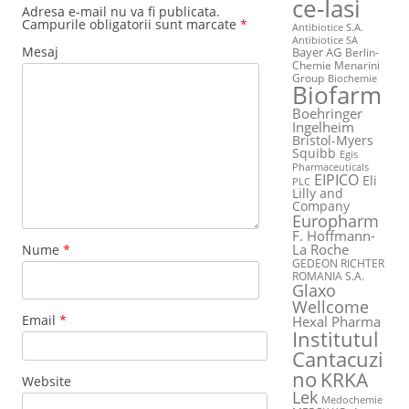
ce-Iasi
Adresa e-mail nu va fi publicata.
Campurile obligatorii sunt marcate
*
Antibiotice S.A.
Antibiotice SA
Mesaj
Bayer AG
Berlin-
Chemie Menarini
Group
Biochemie
Biofarm
Boehringer
Ingelheim
Bristol-Myers
Squibb
Egis
Pharmaceuticals
EIPICO
Eli
PLC
Lilly and
Company
Europharm
F. Hoffmann-
La Roche
Nume
*
GEDEON RICHTER
ROMANIA S.A.
Glaxo
Wellcome
Email
*
Hexal Pharma
Institutul
Cantacuzi
no
KRKA
Website
Lek
Medochemie