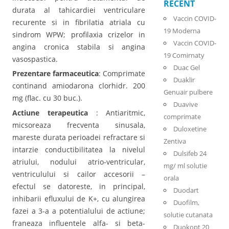
RECENT
durata al tahicardiei ventriculare
Vaccin COVID-
recurente si in fibrilatia atriala cu
19 Moderna
sindrom WPW; profilaxia crizelor in
Vaccin COVID-
angina cronica stabila si angina
19 Comirnaty
vasospastica.
Duac Gel
Prezentare farmaceutica
: Comprimate
Duaklir
continand amiodarona clorhidr. 200
Genuair pulbere
mg (flac. cu 30 buc.).
Duavive
Actiune terapeutica
: Antiaritmic,
comprimate
micsoreaza frecventa sinusala,
Duloxetine
mareste durata perioadei refractare si
Zentiva
intarzie conductibilitatea la nivelul
Dulsifeb 24
atriului, nodului atrio-ventricular,
mg/ ml solutie
ventriculului si cailor accesorii –
orala
efectul se datoreste, in principal,
Duodart
inhibarii efluxului de K+, cu alungirea
Duofilm,
fazei a 3-a a potentialului de actiune;
solutie cutanata
franeaza influentele alfa- si beta-
Duokopt 20