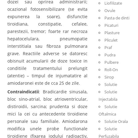
dozei sau oprirea administrarii;
Liofilizate
ocazional fotosensibilizare (se evita
Ovule
expunerea la soare), disfunctie
Pasta de dinti
tiroidiana, constipatie, cefalee,
Picaturi
parestezii, tremor; foarte rar necroza
Plasture
hepatocelulara, pneumopatie
Pliculet
interstitiala sau fibroza pulmonara
Praf
grave. Reactiile adverse se datoresc
Pudra
obisnuit acumularii de doze toxice in
Pulbere
conditiile tratamentului prelungit
Roll-On
(atentie) – timpul de injumatatire al
Sirop
amiodaronei este de cca 25 de zile.
Solutie
Contraindicatii
: Bradicardie sinusala,
Solutie
bloc sino-atrial, bloc atrioventricular,
Injectabila
distiroidii, sarcina; prudenta si doze
Solutie
mici la cei cu antecedente tiroidiene
Oftalmica
personale sau familiale. Amiodarona
Solutie Orala
modifica unele probe functionale
Solutie
tiroidiene (fixarea iodului radioactiv,
Perfuzabila