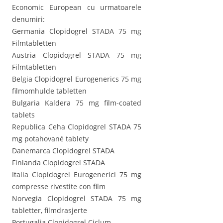
Economic European cu urmatoarele
denumiri:
Germania Clopidogrel STADA 75 mg
Filmtabletten
Austria Clopidogrel STADA 75 mg
Filmtabletten
Belgia Clopidogrel Eurogenerics 75 mg
filmomhulde tabletten
Bulgaria Kaldera 75 mg film-coated
tablets
Republica Ceha Clopidogrel STADA 75
mg potahované tablety
Danemarca Clopidogrel STADA
Finlanda Clopidogrel STADA
Italia Clopidogrel Eurogenerici 75 mg
compresse rivestite con film
Norvegia Clopidogrel STADA 75 mg
tabletter, filmdrasjerte
Portugalia Clopidogrel Ciclum