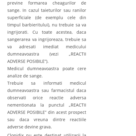
previne formarea cheagurilor de
sange. In cazul taieturilor sau ranilor
superficiale (de exemplu cele din
timpul barbieritului), nu trebuie sa va
ingrijorati. Cu toate acestea, daca
sangerarea va ingrijoreaza, trebuie sa
va adresati imediat medicului
dumneavoastra (vezi „REACTII
ADVERSE POSIBILE”).
Medicul dumneavoastra poate cere
analize de sange.
Trebuie sa informati medicul
dumneavoastra sau farmacistul daca
observati orice reactie adversa
nementionata la punctul „REACTII
ADVERSE POSIBILE” din acest prospect
sau daca vreuna dintre reactiile
adverse devine grava.
Clopidix nu este destinat utilizarii la