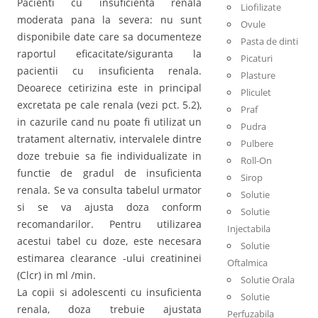
Pacienti cu insuficienta renala
Liofilizate
moderata pana la severa: nu sunt
Ovule
disponibile date care sa documenteze
Pasta de dinti
raportul eficacitate/siguranta la
Picaturi
pacientii cu insuficienta renala.
Plasture
Deoarece cetirizina este in principal
Pliculet
excretata pe cale renala (vezi pct. 5.2),
Praf
in cazurile cand nu poate fi utilizat un
Pudra
tratament alternativ, intervalele dintre
Pulbere
doze trebuie sa fie individualizate in
Roll-On
functie de gradul de insuficienta
Sirop
renala. Se va consulta tabelul urmator
Solutie
si se va ajusta doza conform
Solutie
recomandarilor. Pentru utilizarea
Injectabila
acestui tabel cu doze, este necesara
Solutie
estimarea clearance -ului creatininei
Oftalmica
(Clcr) in ml /min.
Solutie Orala
La copii si adolescenti cu insuficienta
Solutie
renala, doza trebuie ajustata
Perfuzabila