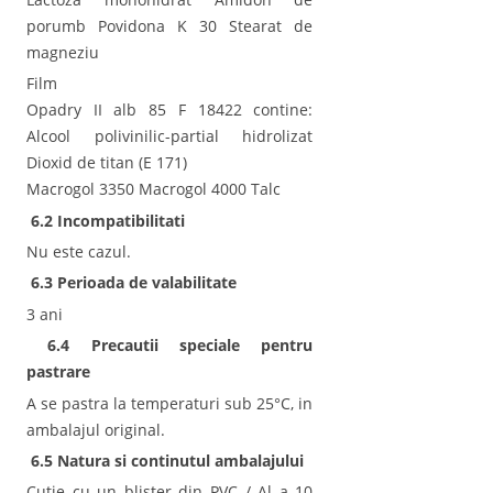
porumb Povidona K 30 Stearat de
magneziu
Film
Opadry II alb 85 F 18422 contine:
Alcool polivinilic-partial hidrolizat
Dioxid de titan (E 171)
Macrogol 3350 Macrogol 4000 Talc
6.2 Incompatibilitati
Nu este cazul.
6.3 Perioada de valabilitate
3 ani
6.4 Precautii speciale pentru
pastrare
A se pastra la temperaturi sub 25°C, in
ambalajul original.
6.5 Natura si continutul ambalajului
Cutie cu un blister din PVC / Al a 10