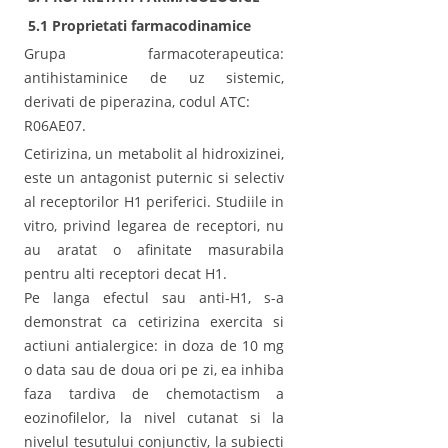
5.1 Proprietati farmacodinamice
Grupa farmacoterapeutica:
antihistaminice de uz sistemic,
derivati de piperazina, codul ATC:
R06AE07.
Cetirizina, un metabolit al hidroxizinei,
este un antagonist puternic si selectiv
al receptorilor H1 periferici. Studiile in
vitro, privind legarea de receptori, nu
au aratat o afinitate masurabila
pentru alti receptori decat H1.
Pe langa efectul sau anti-H1, s-a
demonstrat ca cetirizina exercita si
actiuni antialergice: in doza de 10 mg
o data sau de doua ori pe zi, ea inhiba
faza tardiva de chemotactism a
eozinofilelor, la nivel cutanat si la
nivelul tesutului conjunctiv, la subiecti