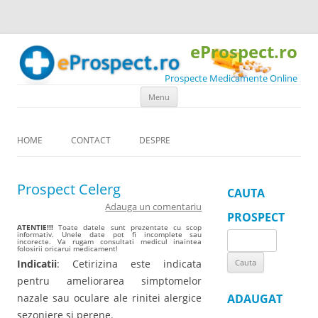
eProspect.ro
Prospecte Medicamente Online
Skip to content
Menu
HOME
CONTACT
DESPRE
Prospect Celerg
CAUTA
Adauga un comentariu
PROSPECT
ATENTIE!!!
Toate datele sunt prezentate cu scop
informativ. Unele date pot fi incomplete sau
Search
incorecte. Va rugam consultati medicul inaintea
folosirii oricarui medicament!
for:
Indicatii
: Cetirizina este indicata
pentru ameliorarea simptomelor
nazale sau oculare ale rinitei alergice
ADAUGAT
sezoniere si perene.