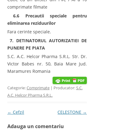
comprimate filmate
6.6 Precautii speciale pentru
eliminarea reziduurilor
Fara cerinte speciale.
7. DETINATORUL AUTORIZATIEI DE
PUNERE PE PIATA
S.C. A.C. Helcor Pharma S.R.L. Str. Dr.
Victor Babes nr. 50, Baia Mare Jud.
Maramures Romania
Categorie:
Comprimate
| Producator:
S.C.
A.C. Helcor Pharma S.R.L.
Post navigation
←
Cefzil
CELESTONE
→
Adauga un comentariu