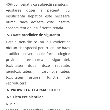
40% comparativ cu subiectii sanatosi.
Ajustarea dozei la pacientii cu
insuficienta hepatica este necesara
numai daca aceasta este insotita
concomitent de insuficienta renala.
5.3 Date preclinice de siguranta
Datele non-clinice nu au evidentiat
nici un risc special pentru om pe baza
studiilor conventionale farmacologice
privind evaluarea sigurantei,
toxicitatea dupa doze repetate,
genotoxicitatea, carcinogenitatea,
toxicitatea asupra functiei de
reproducere.
6. PROPRIETATI FARMACEUTICE
6.1 Lista excipientilor
Nucleu
Lactoza monohidrat Amidon de