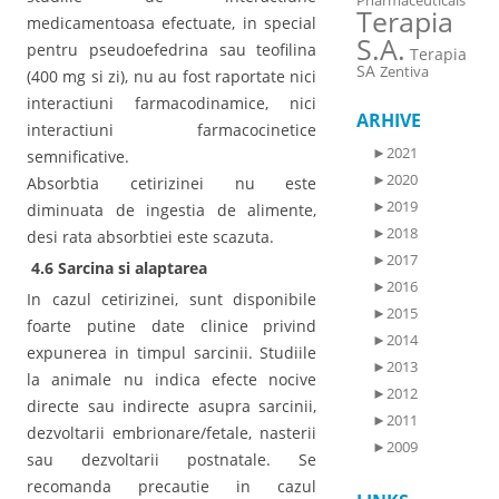
Pharmaceuticals
Terapia
medicamentoasa efectuate, in special
S.A.
pentru pseudoefedrina sau teofilina
Terapia
SA
Zentiva
(400 mg si zi), nu au fost raportate nici
interactiuni farmacodinamice, nici
ARHIVE
interactiuni farmacocinetice
►
2021
semnificative.
►
2020
Absorbtia cetirizinei nu este
►
2019
diminuata de ingestia de alimente,
►
2018
desi rata absorbtiei este scazuta.
►
2017
4.6 Sarcina si alaptarea
►
2016
In cazul cetirizinei, sunt disponibile
►
2015
foarte putine date clinice privind
►
2014
expunerea in timpul sarcinii. Studiile
►
2013
la animale nu indica efecte nocive
►
2012
directe sau indirecte asupra sarcinii,
►
2011
dezvoltarii embrionare/fetale, nasterii
►
2009
sau dezvoltarii postnatale. Se
recomanda precautie in cazul