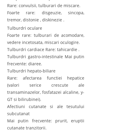
Rare: convulsii, tulburari de miscare.
Foarte rare: disgeuzie, sincopa,
tremor, distonie , diskinezie .
Tulburdri oculare
Foarte rare: tulburari de acomodare,
vedere incetosata, miscari oculogire.
Tulburdri cardiace Rare: tahicardie .
Tulburdri gastro-intestinale Mai putin
frecvente: diaree.
Tulburdri hepato-biliare
Rare: afectarea functiei hepatice
(valori serice crescute ale
transaminazelor, fosfatazei alcaline, y-
GT si bilirubinei).
Afectiuni cutanate si ale tesutului
subcutanat
Mai putin frecvente: prurit, eruptii
cutanate tranzitorii.