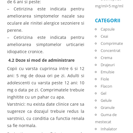
de 6 ani si peste:
mg/ml+5 mg/ml
– Cetirizina este indicata pentru
ameliorarea simptomelor nazale sau
CATEGORII
oculare ale rinitei alergice sezoniere si
Capsule
perene.
Ceai
– Cetirizina este indicata pentru
Comprimate
ameliorarea simptomelor urticariei
Concentrat
idiopatice cronice.
Crema
4.2 Doze si mod de administrare
Drajeuri
Copii cu varsta cuprinsa intre 6 si 12
Emulsie
ani: 5 mg de doua ori pe zi. Adulti si
Fiole
adolescenti cu varsta peste 12 ani: 10
Flacon
mg o data pe zi. Comprimatele trebuie
Gel
inghitite cu un pahar cu apa.
Gelule
Varstnici: nu exista date clinice care sa
Granule
sugereze ca dozajul trebuie redus la
Guma de
varstnici, cu conditia ca functia renala
mestecat
sa fie normala.
Inhalator