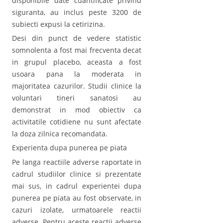
disponibile date cuantificate privind
siguranta, au inclus peste 3200 de
subiecti expusi la cetirizina.
Desi din punct de vedere statistic
somnolenta a fost mai frecventa decat
in grupul placebo, aceasta a fost
usoara pana la moderata in
majoritatea cazurilor. Studii clinice la
voluntari tineri sanatosi au
demonstrat in mod obiectiv ca
activitatile cotidiene nu sunt afectate
la doza zilnica recomandata.
Experienta dupa punerea pe piata
Pe langa reactiile adverse raportate in
cadrul studiilor clinice si prezentate
mai sus, in cadrul experientei dupa
punerea pe piata au fost observate, in
cazuri izolate, urmatoarele reactii
adverse. Pentru aceste reactii adverse