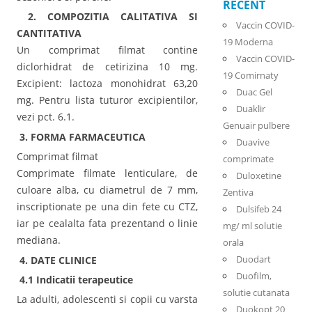
RECENT
2. COMPOZITIA CALITATIVA SI
Vaccin COVID-
CANTITATIVA
19 Moderna
Un comprimat filmat contine
Vaccin COVID-
diclorhidrat de cetirizina 10 mg.
19 Comirnaty
Excipient: lactoza monohidrat 63,20
Duac Gel
mg. Pentru lista tuturor excipientilor,
Duaklir
vezi pct. 6.1.
Genuair pulbere
3. FORMA FARMACEUTICA
Duavive
Comprimat filmat
comprimate
Comprimate filmate lenticulare, de
Duloxetine
culoare alba, cu diametrul de 7 mm,
Zentiva
inscriptionate pe una din fete cu CTZ,
Dulsifeb 24
iar pe cealalta fata prezentand o linie
mg/ ml solutie
mediana.
orala
Duodart
4. DATE CLINICE
Duofilm,
4.1 Indicatii terapeutice
solutie cutanata
La adulti, adolescenti si copii cu varsta
Duokopt 20