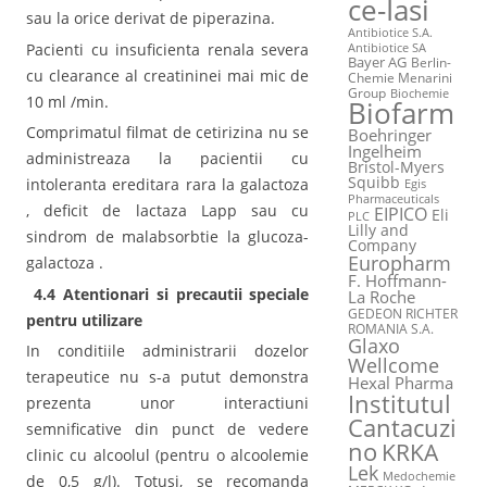
ce-Iasi
sau la orice derivat de piperazina.
Antibiotice S.A.
Pacienti cu insuficienta renala severa
Antibiotice SA
Bayer AG
Berlin-
cu clearance al creatininei mai mic de
Chemie Menarini
Group
Biochemie
10 ml /min.
Biofarm
Comprimatul filmat de cetirizina nu se
Boehringer
Ingelheim
administreaza la pacientii cu
Bristol-Myers
Squibb
intoleranta ereditara rara la galactoza
Egis
Pharmaceuticals
, deficit de lactaza Lapp sau cu
EIPICO
Eli
PLC
Lilly and
sindrom de malabsorbtie la glucoza-
Company
Europharm
galactoza .
F. Hoffmann-
4.4 Atentionari si precautii speciale
La Roche
GEDEON RICHTER
pentru utilizare
ROMANIA S.A.
Glaxo
In conditiile administrarii dozelor
Wellcome
terapeutice nu s-a putut demonstra
Hexal Pharma
Institutul
prezenta unor interactiuni
Cantacuzi
semnificative din punct de vedere
no
KRKA
clinic cu alcoolul (pentru o alcoolemie
Lek
Medochemie
de 0,5 g/l). Totusi, se recomanda