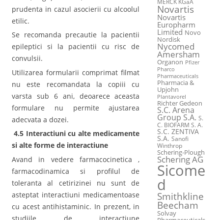
MERCK KGaA
Novartis
prudenta in cazul asocierii cu alcoolul
Novartis
etilic.
Europharm
Limited
Novo
Se recomanda precautie la pacientii
Nordisk
Nycomed
epileptici si la pacientii cu risc de
Amersham
convulsii.
Organon
Pfizer
Pharco
Utilizarea formularii comprimat filmat
Pharmaceuticals
Pharmacia &
nu este recomandata la copiii cu
Upjohn
varsta sub 6 ani, deoarece aceasta
Plantavorel
Richter Gedeon
formulare nu permite ajustarea
S.C. Arena
Group S.A.
S.
adecvata a dozei.
C. BIOFARM S. A.
S.C. ZENTIVA
4.5 Interactiuni cu alte medicamente
S.A.
Sanofi
si alte forme de interactiune
Winthrop
Schering-Plough
Schering AG
Avand in vedere farmacocinetica ,
Sicome
farmacodinamica si profilul de
d
toleranta al cetirizinei nu sunt de
asteptat interactiuni medicamentoase
Smithkline
Beecham
cu acest antihistaminic. In prezent, in
Solvay
studiile de interactiune