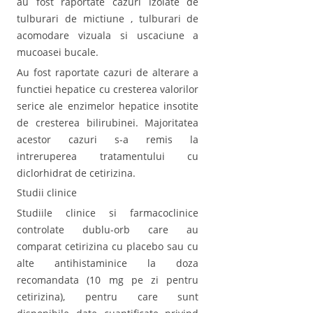
au fost raportate cazuri izolate de
tulburari de mictiune , tulburari de
acomodare vizuala si uscaciune a
mucoasei bucale.
Au fost raportate cazuri de alterare a
functiei hepatice cu cresterea valorilor
serice ale enzimelor hepatice insotite
de cresterea bilirubinei. Majoritatea
acestor cazuri s-a remis la
intreruperea tratamentului cu
diclorhidrat de cetirizina.
Studii clinice
Studiile clinice si farmacoclinice
controlate dublu-orb care au
comparat cetirizina cu placebo sau cu
alte antihistaminice la doza
recomandata (10 mg pe zi pentru
cetirizina), pentru care sunt