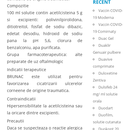
RECENT
Compozitie
Vaccin COVID-
100 ml solutie contin acetilcisteina 5 g
19 Moderna
si excipienti: polivinilpirolidona,
Vaccin COVID-
ditiotreitol, fosfat de sodiu dibazic,
19 Comirnaty
edetat desodiu, hidroxid de sodiu
Duac Gel
pana la pH 5,6, clorura de
Duaklir
benzalconiu, apa purificata.
Genuair pulbere
Grupa farmacoterapeutica: alte
Duavive
preparate de uz oftalmologic
comprimate
Indicatii terapeutice
Duloxetine
BRUNAC este utilizat pentru
Zentiva
favorizarea cicatrizarii ulcerelor
Dulsifeb 24
corneene de origine traumatica.
mg/ ml solutie
Contraindicatii
orala
Hipersensibilitate la acetilcisteina sau
Duodart
la oricare dintre excipienti.
Duofilm,
Precautii
solutie cutanata
Daca se suspecteaza o reactie alergica
Duokopt 20