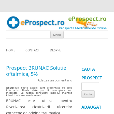
eProspect.ro
Prospecte Medicamente Online
Skip to content
Menu
HOME
CONTACT
DESPRE
Prospect BRUNAC Solutie
CAUTA
oftalmica, 5%
PROSPECT
Adauga un comentariu
Search
ATENTIE!!!
Toate datele sunt prezentate cu scop
informativ. Unele date pot fi incomplete sau
for:
incorecte. Va rugam consultati medicul inaintea
folosirii oricarui medicament!
BRUNAC este utilizat pentru
favorizarea cicatrizarii ulcerelor
ADAUGAT
corneene de origine traumatica.