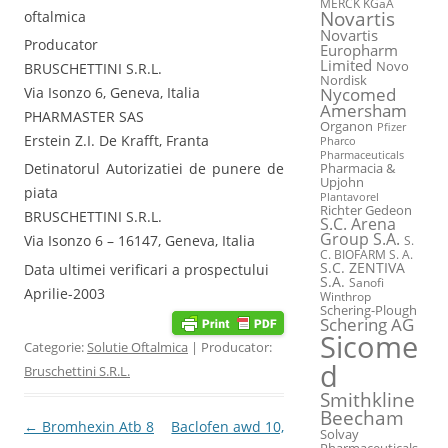
MERCK KGaA
Novartis
oftalmica
Novartis
Producator
Europharm
Limited
Novo
BRUSCHETTINI S.R.L.
Nordisk
Via Isonzo 6, Geneva, Italia
Nycomed
Amersham
PHARMASTER SAS
Organon
Pfizer
Erstein Z.I. De Krafft, Franta
Pharco
Pharmaceuticals
Pharmacia &
Detinatorul Autorizatiei de punere de
Upjohn
piata
Plantavorel
Richter Gedeon
BRUSCHETTINI S.R.L.
S.C. Arena
Group S.A.
Via Isonzo 6 – 16147, Geneva, Italia
S.
C. BIOFARM S. A.
S.C. ZENTIVA
Data ultimei verificari a prospectului
S.A.
Sanofi
Aprilie-2003
Winthrop
Schering-Plough
Schering AG
Sicome
Categorie:
Solutie Oftalmica
| Producator:
d
Bruschettini S.R.L.
Smithkline
Beecham
Post navigation
←
Bromhexin Atb 8
Baclofen awd 10,
Solvay