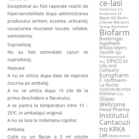
ce-Iasi
Exceptional au fost raporate reactii de
Antibiotice S.A.
hipersensibilitate dupa administrarea
Antibiotice SA
Bayer AG
Berlin-
produsului (eritem, eczema, urticarie),
Chemie Menarini
Group
Biochemie
uscaciunea mucoasei bucale, cefalee,
Biofarm
somnolenta.
Boehringer
Ingelheim
Supradozaj
Bristol-Myers
Nu au fost semnalate cazuri se
Squibb
Egis
Pharmaceuticals
supradozaj.
EIPICO
Eli
PLC
Lilly and
Pastrare
Company
Europharm
A nu se utiliza dupa data de expirare
F. Hoffmann-
inscrisa pe ambalaj.
La Roche
GEDEON RICHTER
A nu se utiliza dupa 15 zile de la
ROMANIA S.A.
Glaxo
prima deschidere a flaconului.
Wellcome
A se pastra la temperaturi intre 15 –
Hexal Pharma
25ºC, in ambalajul original.
Institutul
Cantacuzi
A nu se lasa la indemana copiilor.
no
KRKA
Ambalaj
Lek
Cutie cu un flacon a 5 ml solutie
Medochemie