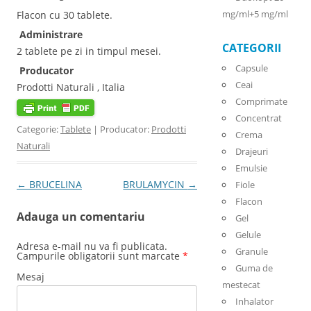
mg/ml+5 mg/ml
Flacon cu 30 tablete.
Administrare
CATEGORII
2 tablete pe zi in timpul mesei.
Capsule
Producator
Ceai
Prodotti Naturali , Italia
Comprimate
Concentrat
Categorie:
Tablete
| Producator:
Prodotti
Crema
Naturali
Drajeuri
Emulsie
Post navigation
←
BRUCELINA
BRULAMYCIN
→
Fiole
Flacon
Adauga un comentariu
Gel
Gelule
Adresa e-mail nu va fi publicata.
Granule
Campurile obligatorii sunt marcate
*
Guma de
Mesaj
mestecat
Inhalator