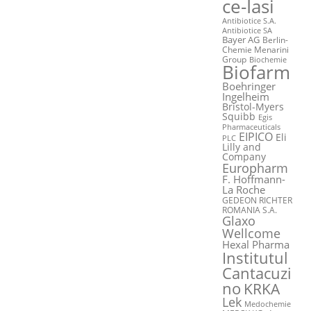
ce-Iasi
Antibiotice S.A.
Antibiotice SA
Bayer AG
Berlin-
Chemie Menarini
Group
Biochemie
Biofarm
Boehringer
Ingelheim
Bristol-Myers
Squibb
Egis
Pharmaceuticals
EIPICO
Eli
PLC
Lilly and
Company
Europharm
F. Hoffmann-
La Roche
GEDEON RICHTER
ROMANIA S.A.
Glaxo
Wellcome
Hexal Pharma
Institutul
Cantacuzi
no
KRKA
Lek
Medochemie