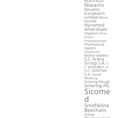
MERCK KGaA
Novartis
Novartis
Europharm
Limited
Novo
Nordisk
Nycomed
Amersham
Organon
Pfizer
Pharco
Pharmaceuticals
Pharmacia &
Upjohn
Plantavorel
Richter Gedeon
S.C. Arena
Group S.A.
S.
C. BIOFARM S. A.
S.C. ZENTIVA
S.A.
Sanofi
Winthrop
Schering-Plough
Schering AG
Sicome
d
Smithkline
Beecham
Solvay