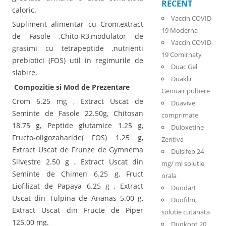
RECENT
caloric.
Vaccin COVID-
Supliment alimentar cu Crom,extract
19 Moderna
de Fasole ,Chito-R3,modulator de
Vaccin COVID-
grasimi cu tetrapeptide ,nutrienti
19 Comirnaty
prebiotici (FOS) util in regimurile de
Duac Gel
slabire.
Duaklir
Compozitie si Mod de Prezentare
Genuair pulbere
Crom 6.25 mg , Extract Uscat de
Duavive
Seminte de Fasole 22.50g, Chitosan
comprimate
18.75 g, Peptide glutamice 1.25 g,
Duloxetine
Fructo-oligozaharide( FOS) 1.25 g,
Zentiva
Extract Uscat de Frunze de Gymnema
Dulsifeb 24
Silvestre 2.50 g , Extract Uscat din
mg/ ml solutie
Seminte de Chimen 6.25 g, Fruct
orala
Liofilizat de Papaya 6.25 g , Extract
Duodart
Uscat din Tulpina de Ananas 5.00 g,
Duofilm,
Extract Uscat din Fructe de Piper
solutie cutanata
125.00 mg.
Duokopt 20