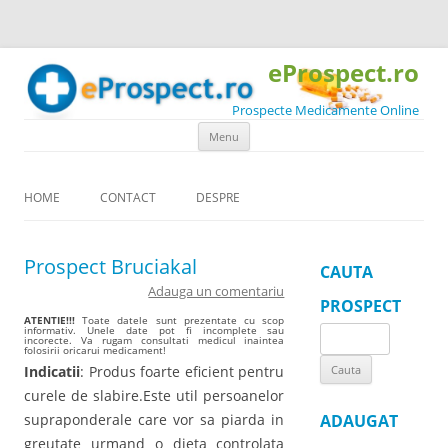
eProspect.ro
Prospecte Medicamente Online
Skip to content
Menu
HOME
CONTACT
DESPRE
Prospect Bruciakal
CAUTA
Adauga un comentariu
PROSPECT
ATENTIE!!!
Toate datele sunt prezentate cu scop
informativ. Unele date pot fi incomplete sau
Search
incorecte. Va rugam consultati medicul inaintea
folosirii oricarui medicament!
for:
Indicatii
: Produs foarte eficient pentru
curele de slabire.Este util persoanelor
supraponderale care vor sa piarda in
ADAUGAT
greutate urmand o dieta controlata