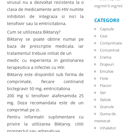
virusul nu a dezvoltat rezistenta la o
mg/ml+5 mg/ml
clasa de medicamente anti-HIV numite
inhibitori de integraza si nici la
CATEGORII
tenofovir sau la emtricitabina.
Capsule
Cum se utilizeaza Biktarvy?
Ceai
Biktarvy se poate obtine numai pe
Comprimate
baza de prescriptie medicala, iar
Concentrat
tratamentul trebuie initiat de un
Crema
medic cu experienta in gestionarea
Drajeuri
terapeutica a infectiei cu HIV.
Emulsie
Biktarvy este disponibil sub forma de
Fiole
comprimate, fiecare continand
Flacon
bictegravir 50 mg, emtricitabina
Gel
200 mg si tenofovir alafenamida 25
Gelule
mg. Doza recomandata este de un
Granule
comprimat pe zi.
Guma de
Pentru informatii suplimentare cu
mestecat
privire la utilizarea Biktarvy, cititi
Inhalator
prospectul sau adresati-va