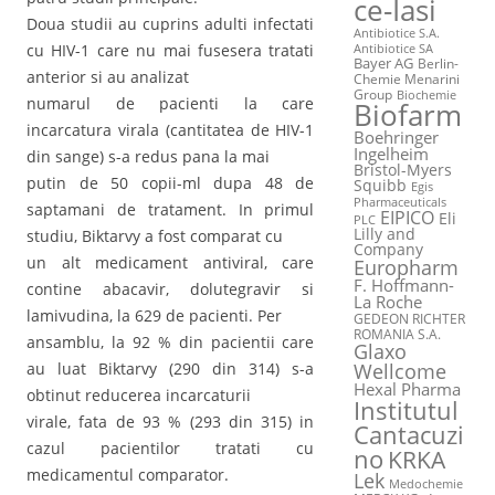
ce-Iasi
Doua studii au cuprins adulti infectati
Antibiotice S.A.
cu HIV-1 care nu mai fusesera tratati
Antibiotice SA
Bayer AG
Berlin-
anterior si au analizat
Chemie Menarini
Group
Biochemie
numarul de pacienti la care
Biofarm
incarcatura virala (cantitatea de HIV-1
Boehringer
Ingelheim
din sange) s-a redus pana la mai
Bristol-Myers
putin de 50 copii-ml dupa 48 de
Squibb
Egis
Pharmaceuticals
saptamani de tratament. In primul
EIPICO
Eli
PLC
Lilly and
studiu, Biktarvy a fost comparat cu
Company
un alt medicament antiviral, care
Europharm
F. Hoffmann-
contine abacavir, dolutegravir si
La Roche
lamivudina, la 629 de pacienti. Per
GEDEON RICHTER
ROMANIA S.A.
ansamblu, la 92 % din pacientii care
Glaxo
Wellcome
au luat Biktarvy (290 din 314) s-a
Hexal Pharma
obtinut reducerea incarcaturii
Institutul
virale, fata de 93 % (293 din 315) in
Cantacuzi
cazul pacientilor tratati cu
no
KRKA
medicamentul comparator.
Lek
Medochemie