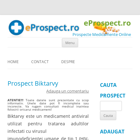
eProspect.ro
Prospecte Medicamente Online
Skip to content
Menu
HOME
CONTACT
DESPRE
Prospect Biktarvy
CAUTA
Adauga un comentariu
PROSPECT
ATENTIE!!!
Toate datele sunt prezentate cu scop
informativ. Unele date pot fi incomplete sau
Search
incorecte. Va rugam consultati medicul inaintea
folosirii oricarui medicament!
for:
Biktarvy este un medicament antiviral
utilizat pentru tratarea adultilor
infectati cu virusul
ADAUGAT
imunodeficientei umane de tip 1 (HIV-