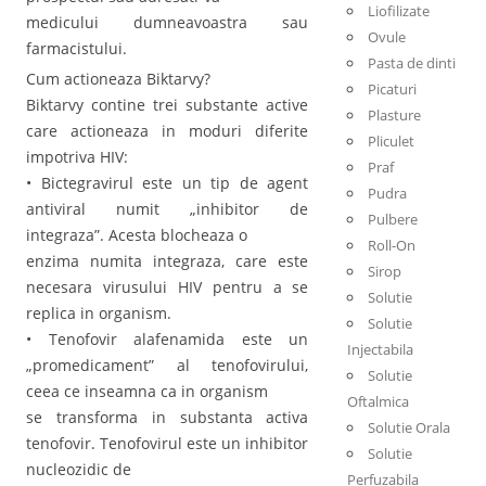
Liofilizate
medicului dumneavoastra sau
Ovule
farmacistului.
Pasta de dinti
Cum actioneaza Biktarvy?
Picaturi
Biktarvy contine trei substante active
Plasture
care actioneaza in moduri diferite
Pliculet
impotriva HIV:
Praf
• Bictegravirul este un tip de agent
Pudra
antiviral numit „inhibitor de
Pulbere
integraza”. Acesta blocheaza o
Roll-On
enzima numita integraza, care este
Sirop
necesara virusului HIV pentru a se
Solutie
replica in organism.
Solutie
• Tenofovir alafenamida este un
Injectabila
„promedicament” al tenofovirului,
Solutie
ceea ce inseamna ca in organism
Oftalmica
se transforma in substanta activa
Solutie Orala
tenofovir. Tenofovirul este un inhibitor
Solutie
nucleozidic de
Perfuzabila