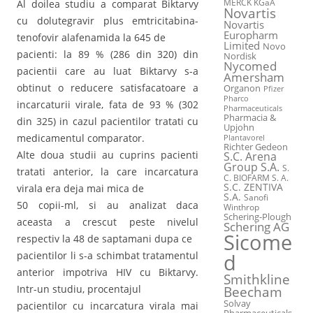
MERCK KGaA
Al doilea studiu a comparat Biktarvy
Novartis
cu dolutegravir plus emtricitabina-
Novartis
Europharm
tenofovir alafenamida la 645 de
Limited
Novo
pacienti: la 89 % (286 din 320) din
Nordisk
Nycomed
pacientii care au luat Biktarvy s-a
Amersham
obtinut o reducere satisfacatoare a
Organon
Pfizer
Pharco
incarcaturii virale, fata de 93 % (302
Pharmaceuticals
Pharmacia &
din 325) in cazul pacientilor tratati cu
Upjohn
medicamentul comparator.
Plantavorel
Richter Gedeon
Alte doua studii au cuprins pacienti
S.C. Arena
Group S.A.
S.
tratati anterior, la care incarcatura
C. BIOFARM S. A.
S.C. ZENTIVA
virala era deja mai mica de
S.A.
Sanofi
50 copii-ml, si au analizat daca
Winthrop
Schering-Plough
aceasta a crescut peste nivelul
Schering AG
Sicome
respectiv la 48 de saptamani dupa ce
pacientilor li s-a schimbat tratamentul
d
anterior impotriva HIV cu Biktarvy.
Smithkline
Intr-un studiu, procentajul
Beecham
Solvay
pacientilor cu incarcatura virala mai