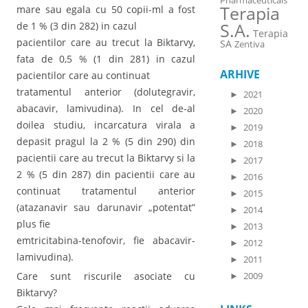
Pharmaceuticals
Terapia
mare sau egala cu 50 copii-ml a fost
S.A.
de 1 % (3 din 282) in cazul
Terapia
pacientilor care au trecut la Biktarvy,
SA
Zentiva
fata de 0,5 % (1 din 281) in cazul
ARHIVE
pacientilor care au continuat
tratamentul anterior (dolutegravir,
►
2021
abacavir, lamivudina). In cel de-al
►
2020
doilea studiu, incarcatura virala a
►
2019
depasit pragul la 2 % (5 din 290) din
►
2018
pacientii care au trecut la Biktarvy si la
►
2017
2 % (5 din 287) din pacientii care au
►
2016
continuat tratamentul anterior
►
2015
(atazanavir sau darunavir „potentat”
►
2014
plus fie
►
2013
emtricitabina-tenofovir, fie abacavir-
►
2012
lamivudina).
►
2011
Care sunt riscurile asociate cu
►
2009
Biktarvy?