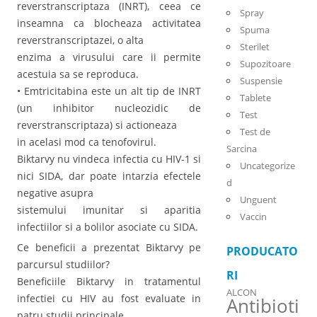
reverstranscriptaza (INRT), ceea ce
Spray
inseamna ca blocheaza activitatea
Spuma
reverstranscriptazei, o alta
Sterilet
enzima a virusului care ii permite
Supozitoare
acestuia sa se reproduca.
Suspensie
• Emtricitabina este un alt tip de INRT
Tablete
(un inhibitor nucleozidic de
Test
reverstranscriptaza) si actioneaza
Test de
in acelasi mod ca tenofovirul.
Sarcina
Biktarvy nu vindeca infectia cu HIV-1 si
Uncategorize
nici SIDA, dar poate intarzia efectele
d
negative asupra
Unguent
sistemului imunitar si aparitia
Vaccin
infectiilor si a bolilor asociate cu SIDA.
Ce beneficii a prezentat Biktarvy pe
PRODUCATO
parcursul studiilor?
RI
Beneficiile Biktarvy in tratamentul
ALCON
infectiei cu HIV au fost evaluate in
Antibioti
patru studii principale.