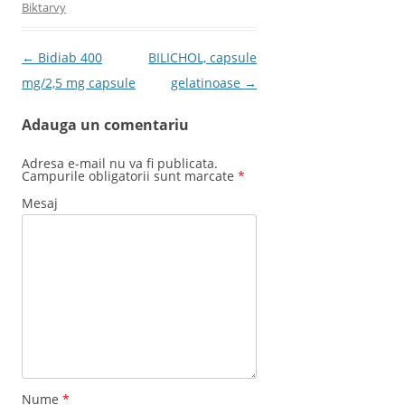
Biktarvy
Post navigation
←
Bidiab 400
BILICHOL, capsule
mg/2,5 mg capsule
gelatinoase
→
Adauga un comentariu
Adresa e-mail nu va fi publicata.
Campurile obligatorii sunt marcate
*
Mesaj
Nume
*