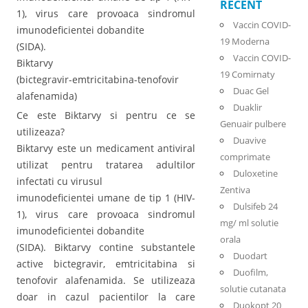
RECENT
1), virus care provoaca sindromul
Vaccin COVID-
imunodeficientei dobandite
19 Moderna
(SIDA).
Vaccin COVID-
Biktarvy
19 Comirnaty
(bictegravir-emtricitabina-tenofovir
Duac Gel
alafenamida)
Duaklir
Ce este Biktarvy si pentru ce se
Genuair pulbere
utilizeaza?
Duavive
Biktarvy este un medicament antiviral
comprimate
utilizat pentru tratarea adultilor
Duloxetine
infectati cu virusul
Zentiva
imunodeficientei umane de tip 1 (HIV-
Dulsifeb 24
1), virus care provoaca sindromul
mg/ ml solutie
imunodeficientei dobandite
orala
(SIDA). Biktarvy contine substantele
Duodart
active bictegravir, emtricitabina si
Duofilm,
tenofovir alafenamida. Se utilizeaza
solutie cutanata
doar in cazul pacientilor la care
Duokopt 20