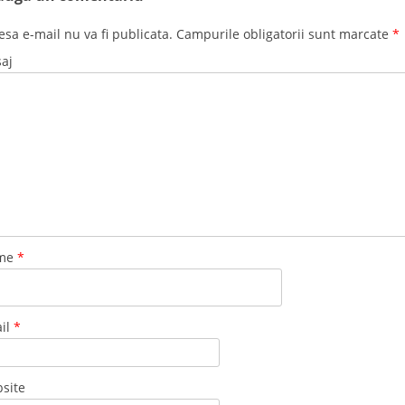
esa e-mail nu va fi publicata. Campurile obligatorii sunt marcate
*
aj
me
*
il
*
site