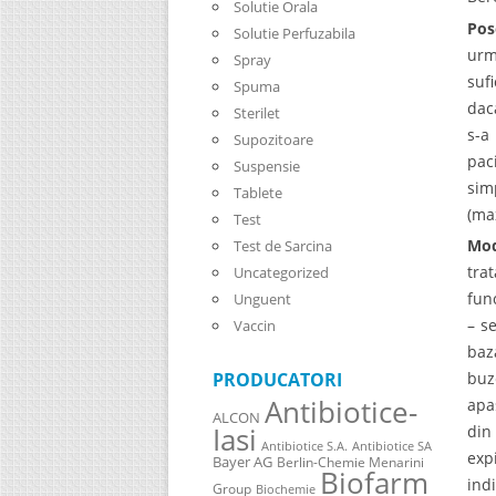
Solutie Orala
Pos
Solutie Perfuzabila
urm
Spray
suf
Spuma
dac
Sterilet
s-a
Supozitoare
pac
Suspensie
sim
Tablete
(ma
Test
Mod
Test de Sarcina
tra
Uncategorized
fun
Unguent
– s
Vaccin
baz
PRODUCATORI
buz
Antibiotice-
apa
ALCON
Iasi
din
Antibiotice S.A.
Antibiotice SA
exp
Bayer AG
Berlin-Chemie Menarini
Biofarm
ind
Group
Biochemie