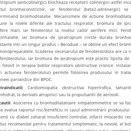
atropium (anticolinergic) blocheaza receptorii colinergici astfel inc
ctul bronhoconstrictor, iar fenoterolul (beta2-adrenergic) se
erminand bronhodilatatie. Mecanismele de actiune bronhodilatato
iune la nivele diferite ale tractului respirator: bromura de ipr
ifere mari, iar fenoterolul la nivelul cailor aerifere mici. Fe
tinhalatie, iar bromura de ipratropium creste durata bronhodi
stante intr-un singur produs – Berodual – se obtine un efect bronh
monopreparatele. Scaderea necesarului de fenoterol/doza are ca r
 fenoterolului, iar bromura de ipratropium este practic lipsita d
e folosit in terapia bolilor respiratorii obstructive cronice. Instal
in actiunea fenoterolului) permite folosirea produsului in trat
pneei paroxistice din BPOC.
traindicatii:
Cardiomiopatia obstructiva hipertrofica, tahiaritm
hidrat, la derivatii atropinici sau la propulsantii de aerosoli.
cautii
: Asocierea cu bronhodilatatoare simpatomimetice se va fac
va evalua raportul risc/beneficiu in cazul administrarii produsului
ienti cu diabet zaharat insuficient controlat, infarct miocardic re
dus recomandat pentru tratamentul simptomatic, la nevoie, al boli
cial in astmul bronsic persistent, utilizarea zilnica si/sau crester