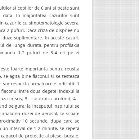
ilor si copiilor de 6 ani si peste sunt
 data. In majoritatea cazurilor sunt
in cazurile cu simptomatologie severa,
nca 2 pufuri. Daca criza de dispnee nu
e doze suplimentare. In aceste cazuri,
ul de lunga durata, pentru profilaxia
ecomanda 1-2 pufuri de 3-4 ori pe zi
r este foarte importanta pentru reusita
, se agita bine flaconul si se testeaza
se vor respecta urmatoarele indicatii: 1
e flaconul intre doua degete: indexul la
baza in sus; 3 – se expira profund; 4 –
fund pe gura; la inceputul inspirului se
inhalarea dozei de aerosol, se scoate
proximativ 10 secunde, dupa care se
a un interval de 1-2 minute, se repeta
c capacul de protectie al piesei bucale.