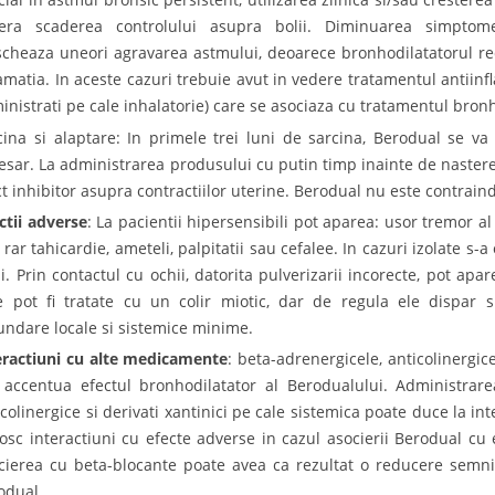
era scaderea controlului asupra bolii. Diminuarea simptome
cheaza uneori agravarea astmului, deoarece bronhodilatatorul r
lamatia. In aceste cazuri trebuie avut in vedere tratamentul antiinf
inistrati pe cale inhalatorie) care se asociaza cu tratamentul bronh
cina si alaptare: In primele trei luni de sarcina, Berodual se 
esar. La administrarea produsului cu putin timp inainte de nastere,
ct inhibitor asupra contractiilor uterine. Berodual nu este contraind
ctii adverse
: La pacientii hipersensibili pot aparea: usor tremor al
 rar tahicardie, ameteli, palpitatii sau cefalee. In cazuri izolate s-
ii. Prin contactul cu ochii, datorita pulverizarii incorecte, pot ap
e pot fi tratate cu un colir miotic, dar de regula ele dispar s
undare locale si sistemice minime.
eractiuni cu alte medicamente
: beta-adrenergicele, anticolinergicel
 accentua efectul bronhodilatator al Berodualului. Administrar
icolinergice si derivati xantinici pe cale sistemica poate duce la in
osc interactiuni cu efecte adverse in cazul asocierii Berodual cu
cierea cu beta-blocante poate avea ca rezultat o reducere semnifi
odual.