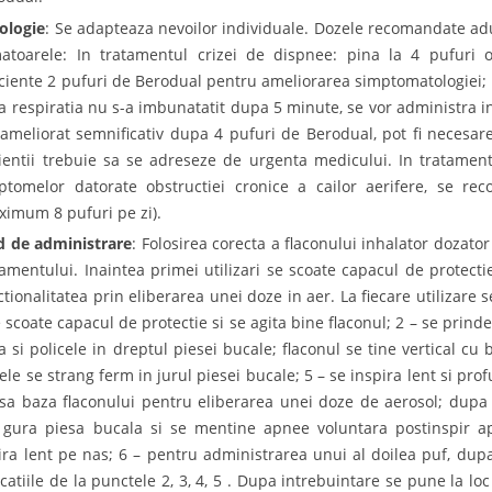
ologie
: Se adapteaza nevoilor individuale. Dozele recomandate adult
atoarele: In tratamentul crizei de dispnee: pina la 4 pufuri o
iciente 2 pufuri de Berodual pentru ameliorarea simptomatologiei; 
a respiratia nu s-a imbunatatit dupa 5 minute, se vor administra i
 ameliorat semnificativ dupa 4 pufuri de Berodual, pot fi necesar
ientii trebuie sa se adreseze de urgenta medicului. In tratament
ptomelor datorate obstructiei cronice a cailor aerifere, se r
ximum 8 pufuri pe zi).
 de administrare
: Folosirea corecta a flaconului inhalator dozato
tamentului. Inaintea primei utilizari se scoate capacul de protectie
ctionalitatea prin eliberarea unei doze in aer. La fiecare utilizare 
e scoate capacul de protectie si se agita bine flaconul; 2 – se prind
a si policele in dreptul piesei bucale; flaconul se tine vertical cu 
ele se strang ferm in jurul piesei bucale; 5 – se inspira lent si pro
sa baza flaconului pentru eliberarea unei doze de aerosol; dupa 
 gura piesa bucala si se mentine apnee voluntara postinspir a
ira lent pe nas; 6 – pentru administrarea unui al doilea puf, dup
icatiile de la punctele 2, 3, 4, 5 . Dupa intrebuintare se pune la lo