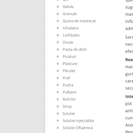
Gelule
sug
Granule
mas
Guma de mestecat
inf
Inhalator
adm
Liofilizate
Sar
Ovule
nec
Pasta de dinti
efe
Picaturi
Rea
Plasture
mai
Pliculet
gur
Praf
car
Pudra
sec
Pulbere
Int
Roll-On
pot
Sirop
ant
Solutie
cun
Solutie Injectabila
Aso
Solutie Oftalmica
Ber