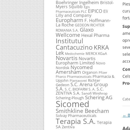
Boehringer Ingelheim
Bristol-
Pie
Myers Squibb
Egis
EIPICO
cur
Eli
Pharmaceuticals PLC
Lilly and Company
fort
Europharm
F. Hoffmann-
La Roche
GEDEON RICHTER
Sup
Glaxo
ROMANIA S.A.
ame
Wellcome
Hexal Pharma
Institutul
opr
Cantacuzino
KRKA
sev
Lek
MERCK KGaA
sel
Medochemie
Novartis
Novartis
acc
Europharm Limited
Novo
Nycomed
Nordisk
Con
Amersham
Organon
Pfizer
Cel
Pharmacia &
Pharco Pharmaceuticals
Upjohn
Richter
Plantavorel
Pro
S.C. Arena Group
Gedeon
S.A.
S.C.
S. C. BIOFARM S. A.
ZENTIVA S.A.
Sanofi Winthrop
Schering AG
Schering-Plough
Cate
Sicomed
Smithkline Beecham
Pos
←
B
Solvay Pharmaceuticals
Terapia S.A.
Terapia
SA
Zentiva
Ad