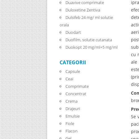
ipr
Duavive comprimate
efe
Duloxetine Zentiva
det
Dulsifeb 24 mg/ ml solutie
act
orala
aer
Duodart
pos
Duofilm, solutie cutanata
sub
Duokopt 20 mg/ml+5 mg/ml
cu 
ale
CATEGORII
est
Capsule
(pr
Ceai
dis
Comprimate
Con
Concentrat
brom
Crema
Drajeuri
Pre
Emulsie
Se 
Fiole
pac
Flacon
pro
Gel
spe