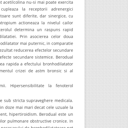
at acetilcolina nu-si mai poate exercita
 cupleaza la receptorii adrenergici
are sunt diferite, dar sinergice, cu
atropium actioneaza la nivelul cailor
noterolul determina un raspuns rapid
latatiei. Prin asocierea celor doua
odilatator mai puternic, in comparatie
ezultat reducerea efectelor secundare
e efecte secundare sistemice. Berodual
area rapida a efectului bronhodilatator
amentul crizei de astm bronsic si al
ii. Hipersensibilitate la fenoterol
e sub stricta supraveghere medicala.
 in doze mai mari decat cele uzuale la
cent, hipertiroidism. Berodual este un
lor pulmonare obstructive cronice. In
ea necesarului de bronhodilatatoare pot