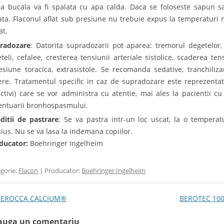
sa bucala va fi spalata cu apa calda. Daca se foloseste sapun s
ata. Flaconul aflat sub presiune nu trebuie expus la temperaturi 
at.
radozare
: Datorita supradozarii pot aparea: tremorul degetelor, gr
teli, cefalee, cresterea tensiunii arteriale sistolice, scaderea tens
esiune toracica, extrasistole. Se recomanda sedative, tranchiliza
ere. Tratamentul specific in caz de supradozare este reprezentat
ectivi) care se vor administra cu atentie, mai ales la pacientii cu
entuarii bronhospasmului.
ditii de pastrare
: Se va pastra intr-un loc uscat, la o temper
sius. Nu se va lasa la indemana copiilor.
ducator:
Boehringer Ingelheim
gorie:
Flacon
| Producator:
Boehringer Ingelheim
t navigation
EROCCA CALCIUM®
BEROTEC 100,
auga un comentariu