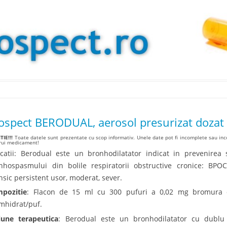
Skip to content
ospect BERODUAL, aerosol presurizat dozat
IE!!!
Toate datele sunt prezentate cu scop informativ. Unele date pot fi incomplete sau inco
arui medicament!
icatii: Berodual este un bronhodilatator indicat in prevenirea
nhospasmului din bolile respiratorii obstructive cronice: BPOC
nsic persistent usor, moderat, sever.
pozitie
: Flacon de 15 ml cu 300 pufuri a 0,02 mg bromura 
mhidrat/puf.
iune terapeutica
: Berodual este un bronhodilatator cu dubl