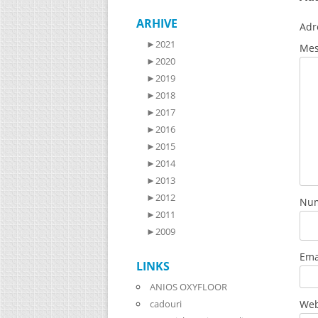
ARHIVE
Adr
►
2021
Mes
►
2020
►
2019
►
2018
►
2017
►
2016
►
2015
►
2014
►
2013
►
2012
Nu
►
2011
►
2009
Ema
LINKS
ANIOS OXYFLOOR
Web
cadouri