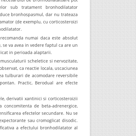
lor sub tratament bronhodilatator
educe bronhospasmul, dar nu trateaza
lamator (de exemplu, cu corticosteroizi
odilatator.
va recomanda numai daca este absolut
 se va avea in vedere faptul ca are un
icat in perioada alaptarii.
 musculaturii scheletice si nervozitate,
a observat, ca reactie locala, uscaciunea
area tulburari de acomodare reversibile
pontan. Practic, Berodual are efecte
e, derivatii xantinici si corticosteroizii
ea concomitenta de beta-adrenergice,
tensificarea efectelor secundare. Nu se
 expectorante sau cromoglicat disodic.
cativa a efectului bronhodilatator al