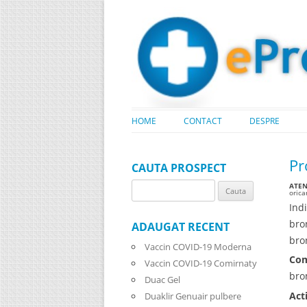
HOME
CONTACT
DESPRE
Pr
CAUTA PROSPECT
ATENT
Search
oric
for:
Ind
bro
ADAUGAT RECENT
bro
Vaccin COVID-19 Moderna
Com
Vaccin COVID-19 Comirnaty
bro
Duac Gel
Act
Duaklir Genuair pulbere