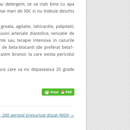
au detergent, se va clati bine cu apa
mai mari de 50C si nu trebuie deschis
eata, agitatie, tahicardie, palpitatii,
iunii arteriale diastolice, senzatie de
nte sau terapie intensiva in cazurile
 de beta-blocanti (de preferat beta1-
 astm bronsic la care exista pericolul
atura care sa nu depaseasca 25 grade
 200 aerosol presurizat dozat (MDI)
→