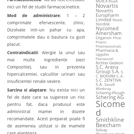
MERCK KGaA
Novartis
nici un fel de studii farmacocinetice.
Novartis
Europharm
Mod de administrare
: 1 – 2
Limited
Novo
comprimate efervescente, zilnic.
Nordisk
Nycomed
Dizolvate intr-un pahar cu apa,
Amersham
comprimatele dau o bautura cu gust
Organon
Pfizer
Pharco
placut.
Pharmaceuticals
Pharmacia &
Contraindicatii
: Alergie la unul sau
Upjohn
mai multe ingrediente (vezi
Plantavorel
Richter Gedeon
S.C. Arena
Compozitie), sau in prezenta
Group S.A.
S.
hipercalcemiei, calculilor urinari sau
C. BIOFARM S. A.
S.C. ZENTIVA
insuficientei renale severe.
S.A.
Sanofi
Winthrop
Sarcina si alaptare
: Nu exista nici un
Schering-Plough
Schering AG
fel de date care sa sugereze un risc
Sicome
pentru fat, daca produsul este
d
administrat mamei in dozele
recomandate. Acest preparat poate fi
Smithkline
Beecham
de asemenea utilizat si de mamele
Solvay
care alapteaza.