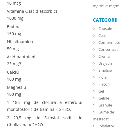
10 mcg
mg/ml+5 mg/ml
Vitamina C (acid ascorbic)
1000 mg
CATEGORII
Biotina
Capsule
150 mg
Ceai
Nicotinamida
Comprimate
50 mg
Concentrat
Crema
Acid pantotenic
Drajeuri
23 mg3
Emulsie
Calciu
Fiole
100 mg
Flacon
Magneziu
Gel
100 mg
Gelule
1 18,5 mg de clorura a esterului
Granule
monofosforic de tiamina × 2H2O.
Guma de
2 20,5 mg de 5-fosfat sodic de
mestecat
riboflavina × 2H2O.
Inhalator