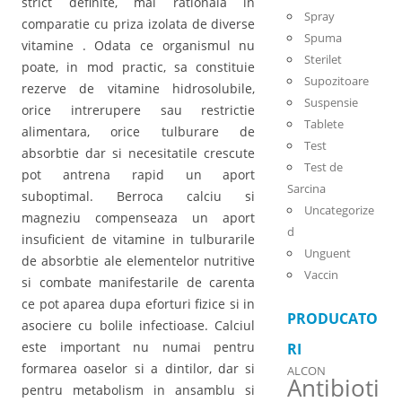
strict definite, mai rationala in
Spray
comparatie cu priza izolata de diverse
Spuma
vitamine . Odata ce organismul nu
Sterilet
poate, in mod practic, sa constituie
Supozitoare
rezerve de vitamine hidrosolubile,
Suspensie
orice intrerupere sau restrictie
Tablete
alimentara, orice tulburare de
Test
absorbtie dar si necesitatile crescute
Test de
pot antrena rapid un aport
Sarcina
suboptimal. Berroca calciu si
Uncategorize
magneziu compenseaza un aport
d
insuficient de vitamine in tulburarile
Unguent
de absorbtie ale elementelor nutritive
Vaccin
si combate manifestarile de carenta
ce pot aparea dupa eforturi fizice si in
PRODUCATO
asociere cu bolile infectioase. Calciul
este important nu numai pentru
RI
formarea oaselor si a dintilor, dar si
ALCON
Antibioti
pentru metabolism in ansamblu si