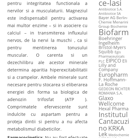
ce-Iasi
pentru integritatea functionala a
Antibiotice S.A.
nervilor si a musculaturii. Magneziul
Antibiotice SA
Bayer AG
este indispensabil pentru activarea
Berlin-
Chemie Menarini
mai multor enzime – si in asociere cu
Group
Biochemie
Biofarm
calciul – in transmiterea influxului
Boehringer
nervos, de la nervi la muschi , ca si
Ingelheim
Bristol-Myers
pentru mentinerea tonusului
Squibb
Egis
muscular. O carenta si un
Pharmaceuticals
EIPICO
Eli
PLC
dezechilibru ale acestor minerale
Lilly and
Company
determina aparitia hiperexcitabilitatii
Europharm
si a crampelor. Ambele minerale sunt
F. Hoffmann-
La Roche
necesare pentru stocarea si eliberarea
GEDEON RICHTER
energiei din forma sa biologica de
ROMANIA S.A.
Glaxo
adenozin trifosfat (ATP ).
Wellcome
Comprimatele efervescente sunt
Hexal Pharma
Institutul
indulcite cu aspartam pentru a
Cantacuzi
proteja dintii si pentru a nu afecta
no
KRKA
metabolismul diabeticilor.
Lek
Medochemie
Farmacocinetica
: Nu au fost efectuate