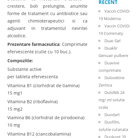
RECENT
crestere, boli prelungite, anumite
Vaccin COVID-
forme de tratament cu antibiotice sau
19 Moderna
agenti chimioterapeutici si ca
Vaccin COVID-
adjuvant in tratamentul nevritei
19 Comirnaty
alcoolice.
Duac Gel
Prezentare farmaceutica
: Comprimate
Duaklir
efervescente (cutie cu 10 buc.).
Genuair pulbere
Compozitie:
Duavive
Substante active
comprimate
per tableta efervescenta
Duloxetine
Zentiva
Vitamina B1 (clorhidrat de tiamina)
Dulsifeb 24
15 mg1
mg/ ml solutie
Vitamina B2 (riboflavina)
orala
15 mg2
Duodart
Viamina B6 (clorhidrat de pirodoxina)
Duofilm,
10 mg
solutie cutanata
Vitamina B12 (ciancobalamina)
Duokopt 20