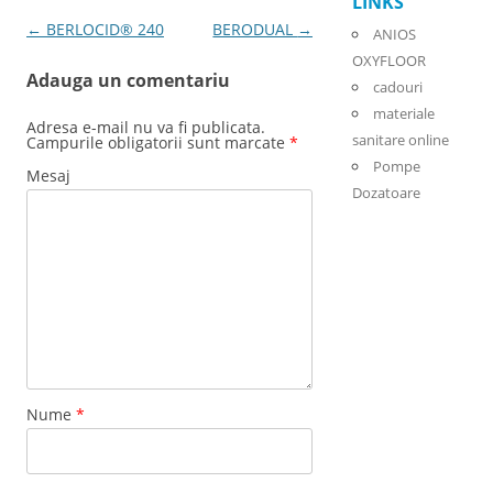
LINKS
Post navigation
←
BERLOCID® 240
BERODUAL
→
ANIOS
OXYFLOOR
Adauga un comentariu
cadouri
materiale
Adresa e-mail nu va fi publicata.
sanitare online
Campurile obligatorii sunt marcate
*
Pompe
Mesaj
Dozatoare
Nume
*