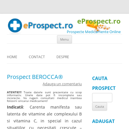
eProspect.ro
Prospecte Medicamente Online
Skip to content
Menu
HOME
CONTACT
DESPRE
Prospect BEROCCA®
CAUTA
Adauga un comentariu
PROSPECT
ATENTIE!!!
Toate datele sunt prezentate cu scop
informativ. Unele date pot fi incomplete sau
Search
incorecte. Va rugam consultati medicul inaintea
folosirii oricarui medicament!
for:
Indicatii
: Carenta manifesta sau
latenta de vitamine ale complexului B
si vitamina C, in special in cazul
ADAUGAT
situatiilor cu necesitati crescute –