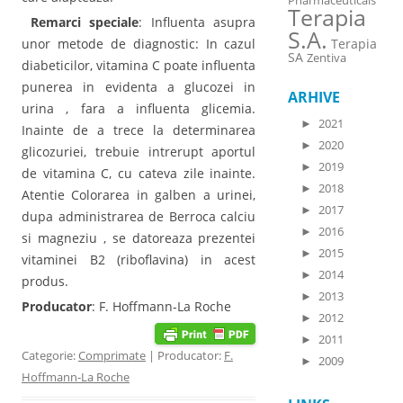
Pharmaceuticals
Terapia
Remarci speciale
: Influenta asupra
S.A.
unor metode de diagnostic: In cazul
Terapia
SA
Zentiva
diabeticilor, vitamina C poate influenta
punerea in evidenta a glucozei in
ARHIVE
urina , fara a influenta glicemia.
►
2021
Inainte de a trece la determinarea
►
2020
glicozuriei, trebuie intrerupt aportul
►
2019
de vitamina C, cu cateva zile inainte.
►
2018
Atentie Colorarea in galben a urinei,
►
2017
dupa administrarea de Berroca calciu
►
2016
si magneziu , se datoreaza prezentei
►
2015
vitaminei B2 (riboflavina) in acest
►
2014
produs.
►
2013
Producator
: F. Hoffmann-La Roche
►
2012
►
2011
Categorie:
Comprimate
| Producator:
F.
►
2009
Hoffmann-La Roche