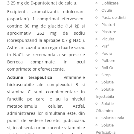
3 25 mg de D-pantotenat de calciu.
Liofilizate
Ovule
Excipienti: aromatizanti; edulcorant
Pasta de dinti
(aspartam). 1 comprimat efervescent
Picaturi
contine 86 mg de glucide (1,4 kJ) si
Plasture
aproximativ 262 mg de sodiu
Pliculet
(corespunzand la aproape 0,7 g NaCl).
Praf
Astfel, in cazul unui regim foarte sarac
Pudra
in NaCl, se recomanda a se prescrie
Pulbere
Berroca comprimate, in locul
Roll-On
comprimatelor efervescente.
Sirop
Actiune terapeutica
: Vitaminele
Solutie
hidrosolubile ale complexului B si
Solutie
vitamina C sunt complementare in
Injectabila
functiile pe care le au la nivelul
Solutie
metabolismului celular. Astfel,
Oftalmica
administrarea lor simultana este, din
Solutie Orala
punct de vedere teoretic, judicioasa,
Solutie
si, in absenta unor carente vitaminice
Perfuzabila