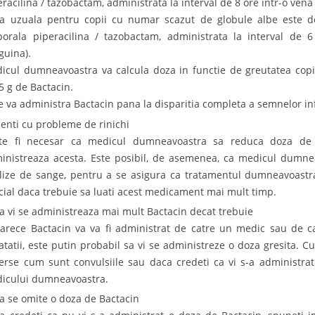
eracilina / tazobactam, administrata la interval de 8 ore intr-o vena 
a uzuala pentru copii cu numar scazut de globule albe este 
porala piperacilina / tazobactam, administrata la interval de 6 
guina).
icul dumneavoastra va calcula doza in functie de greutatea copil
,5 g de Bactacin.
se va administra Bactacin pana la disparitia completa a semnelor infe
ienti cu probleme de rinichi
te fi necesar ca medicul dumneavoastra sa reduca doza de 
inistreaza acesta. Este posibil, de asemenea, ca medicul dumne
lize de sange, pentru a se asigura ca tratamentul dumneavoastra
cial daca trebuie sa luati acest medicament mai mult timp.
a vi se administreaza mai mult Bactacin decat trebuie
arece Bactacin va va fi administrat de catre un medic sau de ca
atatii, este putin probabil sa vi se administreze o doza gresita. Cu
erse cum sunt convulsiile sau daca credeti ca vi s-a administra
icului dumneavoastra.
a se omite o doza de Bactacin