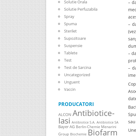
Solutie Orala
– d
Solutie Perfuzabila
med
Spray
ace
Spuma
– d
Sterilet
(ve
Supozitoare
san
Suspensie
dum
Tablete
– d
Test
pro
Test de Sarcina
– d
Uncategorized
ime
Unguent
Cop
Vaccin
Aso
date
PRODUCATORI
Bac
Antibiotice-
Spu
ALCON
Iasi
sau
Antibiotice S.A.
Antibiotice SA
Bayer AG
Berlin-Chemie Menarini
Biofarm
Une
Group
Biochemie