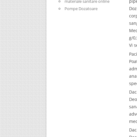
pip
materiale sanitare online
Doz
Pompe Dozatoare
cor
san
Med
g/0
Vi 
Pac
Poa
adm
ana
spe
Dac
Deo
san
adv
med
Dac