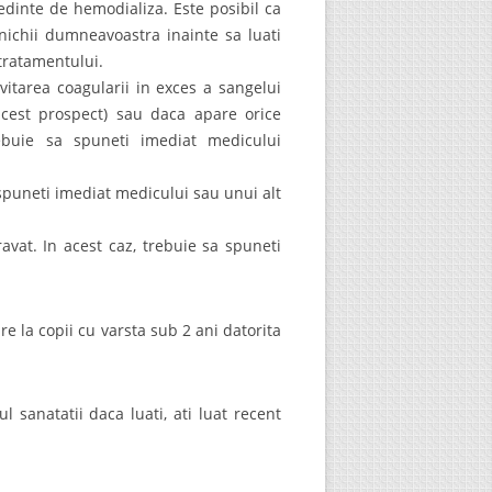
sedinte de hemodializa. Este posibil ca
ichii dumneavoastra inainte sa luati
tratamentului.
itarea coagularii in exces a sangelui
cest prospect) sau daca apare orice
rebuie sa spuneti imediat medicului
 spuneti imediat medicului sau unui alt
avat. In acest caz, trebuie sa spuneti
 la copii cu varsta sub 2 ani datorita
sanatatii daca luati, ati luat recent