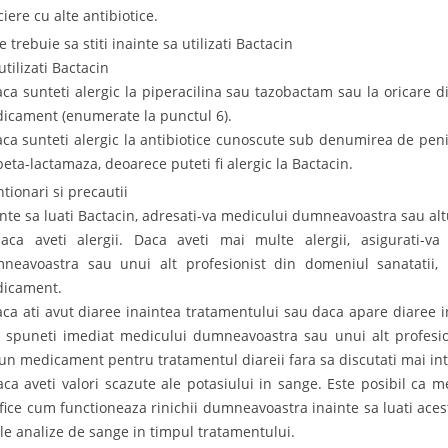
iere cu alte antibiotice.
e trebuie sa stiti inainte sa utilizati Bactacin
utilizati Bactacin
aca sunteti alergic la piperacilina sau tazobactam sau la oricare d
icament (enumerate la punctul 6).
aca sunteti alergic la antibiotice cunoscute sub denumirea de penici
beta-lactamaza, deoarece puteti fi alergic la Bactacin.
ntionari si precautii
inte sa luati Bactacin, adresati-va medicului dumneavoastra sau alt
aca aveti alergii. Daca aveti mai multe alergii, asigurati-v
neavoastra sau unui alt profesionist din domeniul sanatatii, 
icament.
aca ati avut diaree inaintea tratamentului sau daca apare diaree 
, spuneti imediat medicului dumneavoastra sau unui alt profesio
iun medicament pentru tratamentul diareii fara sa discutati mai i
aca aveti valori scazute ale potasiului in sange. Este posibil ca
ifice cum functioneaza rinichii dumneavoastra inainte sa luati ace
le analize de sange in timpul tratamentului.