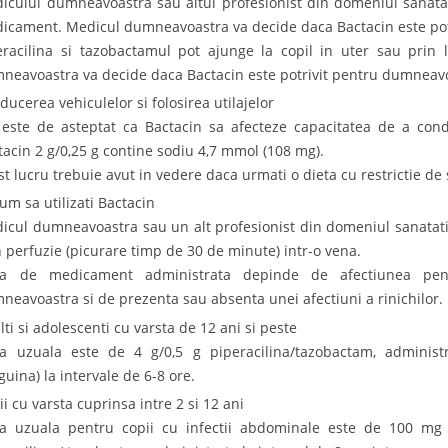
icului dumneavoastra sau altui profesionist din domeniul sanatati
icament. Medicul dumneavoastra va decide daca Bactacin este pot
eracilina si tazobactamul pot ajunge la copil in uter sau prin 
neavoastra va decide daca Bactacin este potrivit pentru dumneav
ducerea vehiculelor si folosirea utilajelor
este de asteptat ca Bactacin sa afecteze capacitatea de a condu
tacin 2 g/0,25 g contine sodiu 4,7 mmol (108 mg).
st lucru trebuie avut in vedere daca urmati o dieta cu restrictie de 
Cum sa utilizati Bactacin
icul dumneavoastra sau un alt profesionist din domeniul sanatat
n perfuzie (picurare timp de 30 de minute) intr-o vena.
a de medicament administrata depinde de afectiunea pentr
neavoastra si de prezenta sau absenta unei afectiuni a rinichilor.
lti si adolescenti cu varsta de 12 ani si peste
a uzuala este de 4 g/0,5 g piperacilina/tazobactam, administra
guina) la intervale de 6-8 ore.
ii cu varsta cuprinsa intre 2 si 12 ani
a uzuala pentru copii cu infectii abdominale este de 100 mg