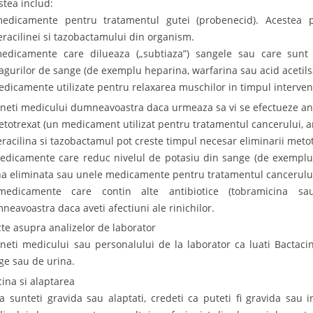
stea includ:
edicamente pentru tratamentul gutei (probenecid). Acestea p
eracilinei si tazobactamului din organism.
edicamente care dilueaza („subtiaza”) sangele sau care sunt u
agurilor de sange (de exemplu heparina, warfarina sau acid acetilsal
edicamente utilizate pentru relaxarea muschilor in timpul interventi
neti medicului dumneavoastra daca urmeaza sa vi se efectueze an
etotrexat (un medicament utilizat pentru tratamentul cancerului, art
eracilina si tazobactamul pot creste timpul necesar eliminarii meto
edicamente care reduc nivelul de potasiu din sange (de exemplu
na eliminata sau unele medicamente pentru tratamentul cancerului
edicamente care contin alte antibiotice (tobramicina sau
neavoastra daca aveti afectiuni ale rinichilor.
cte asupra analizelor de laborator
neti medicului sau personalului de la laborator ca luati Bactaci
ge sau de urina.
cina si alaptarea
a sunteti gravida sau alaptati, credeti ca puteti fi gravida sau 