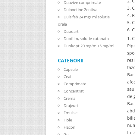
2. C
Duavive comprimate
3. 
Duloxetine Zentiva
4. 
Dulsifeb 24 mg/ ml solutie
5. 
orala
6. 
Duodart
1. 
Duofilm, solutie cutanata
Pip
Duokopt 20 mg/ml+5 mg/ml
spe
rez
CATEGORII
taz
Capsule
Bac
Ceai
afe
Comprimate
sau
Concentrat
de g
Crema
Bac
Drajeuri
abd
Emulsie
bil
Fiole
num
Flacon
In 
Gel