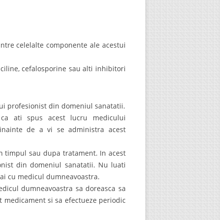
intre celelalte componente ale acestui
line, cefalosporine sau alti inhibitori
ui profesionist din domeniul sanatatii.
a ca ati spus acest lucru medicului
inainte de a vi se administra acest
in timpul sau dupa tratament. In acest
nist din domeniul sanatatii. Nu luati
ntai cu medicul dumneavoastra.
 medicul dumneavoastra sa doreasca sa
st medicament si sa efectueze periodic