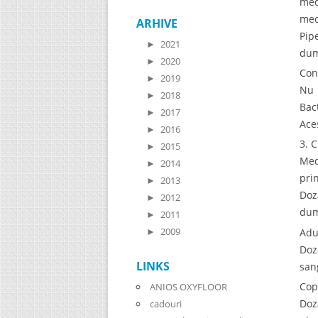
med
med
ARHIVE
Pip
►
2021
dum
►
2020
Con
►
2019
Nu 
►
2018
Bac
►
2017
Ace
►
2016
3. 
►
2015
Med
►
2014
pri
►
2013
Doz
►
2012
dum
►
2011
►
2009
Adu
Doz
LINKS
san
Cop
ANIOS OXYFLOOR
Doz
cadouri