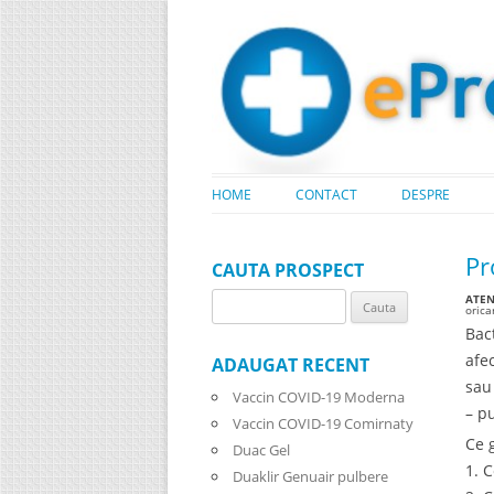
HOME
CONTACT
DESPRE
Pr
CAUTA PROSPECT
ATENT
Search
oric
for:
Bac
afe
ADAUGAT RECENT
sau
Vaccin COVID-19 Moderna
– p
Vaccin COVID-19 Comirnaty
Ce 
Duac Gel
1. 
Duaklir Genuair pulbere