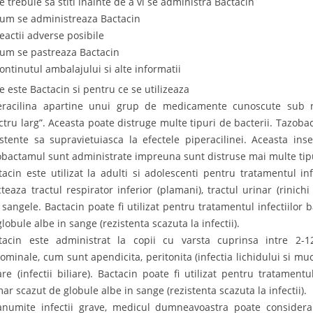
e trebuie sa stiti inainte de a vi se administra Bactacin
Cum se administreaza Bactacin
Reactii adverse posibile
Cum se pastreaza Bactacin
Continutul ambalajului si alte informatii
Ce este Bactacin si pentru ce se utilizeaza
eracilina apartine unui grup de medicamente cunoscute sub n
ctru larg”. Aceasta poate distruge multe tipuri de bacterii. Tazoba
istente sa supravietuiasca la efectele piperacilinei. Aceasta in
obactamul sunt administrate impreuna sunt distruse mai multe tipu
tacin este utilizat la adulti si adolescenti pentru tratamentul in
cteaza tractul respirator inferior (plamani), tractul urinar (rinich
 sangele. Bactacin poate fi utilizat pentru tratamentul infectiilor
lobule albe in sange (rezistenta scazuta la infectii).
tacin este administrat la copii cu varsta cuprinsa intre 2-12
ominale, cum sunt apendicita, peritonita (infectia lichidului si mu
iare (infectii biliare). Bactacin poate fi utilizat pentru tratamentu
ar scazut de globule albe in sange (rezistenta scazuta la infectii).
anumite infectii grave, medicul dumneavoastra poate considera