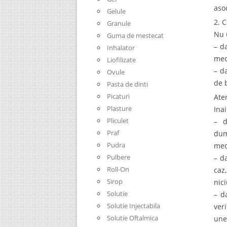
asoc
Gelule
2. C
Granule
Nu 
Guma de mestecat
– d
Inhalator
med
Liofilizate
– d
Ovule
de 
Pasta de dinti
Picaturi
Ate
Plasture
Ina
Pliculet
– d
Praf
dum
Pudra
med
Pulbere
– d
Roll-On
caz
Sirop
nic
Solutie
– d
Solutie Injectabila
ver
Solutie Oftalmica
une