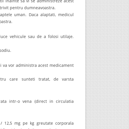
i inainte sa vi se administreze acest
rivit pentru dumneavoastra.
laptele uman. Daca alaptati, medicul
oastra.
ce vehicule sau de a folosi utilaje.
sodiu.
ii va vor administra acest medicament
u care sunteti tratat, de varsta
ta intr-o vena (direct in circulatia
 / 12,5 mg pe kg greutate corporala