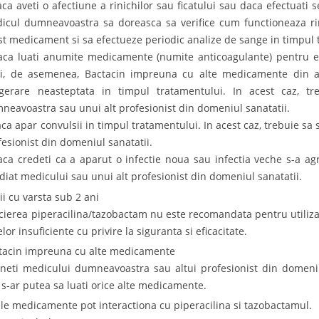
aca aveti o afectiune a rinichilor sau ficatului sau daca efectuati 
icul dumneavoastra sa doreasca sa verifice cum functioneaza rin
st medicament si sa efectueze periodic analize de sange in timpul 
aca luati anumite medicamente (numite anticoagulante) pentru ev
zi, de asemenea, Bactacin impreuna cu alte medicamente din a
gerare neasteptata in timpul tratamentului. In acest caz, t
neavoastra sau unui alt profesionist din domeniul sanatatii.
aca apar convulsii in timpul tratamentului. In acest caz, trebuie sa
fesionist din domeniul sanatatii.
aca credeti ca a aparut o infectie noua sau infectia veche s-a agr
diat medicului sau unui alt profesionist din domeniul sanatatii.
ii cu varsta sub 2 ani
cierea piperacilina/tazobactam nu este recomandata pentru utilizare
lor insuficiente cu privire la siguranta si eficacitate.
tacin impreuna cu alte medicamente
neti medicului dumneavoastra sau altui profesionist din domeniul 
 s-ar putea sa luati orice alte medicamente.
le medicamente pot interactiona cu piperacilina si tazobactamul.