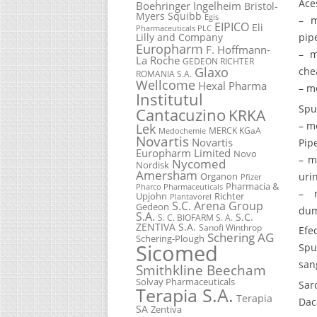
Ace
Boehringer Ingelheim
Bristol-
Myers Squibb
Egis
– m
EIPICO
Eli
Pharmaceuticals PLC
Lilly and Company
pip
Europharm
F. Hoffmann-
– m
La Roche
GEDEON RICHTER
Glaxo
che
ROMANIA S.A.
Wellcome
Hexal Pharma
– m
Institutul
Spu
Cantacuzino
KRKA
– m
Lek
MERCK KGaA
Medochemie
Novartis
Novartis
Pip
Europharm Limited
Novo
– m
Nycomed
Nordisk
Amersham
uri
Organon
Pfizer
Pharmacia &
Pharco Pharmaceuticals
– m
Upjohn
Richter
Plantavorel
S.C. Arena Group
Gedeon
dum
S.A.
S.C.
S. C. BIOFARM S. A.
ZENTIVA S.A.
Sanofi Winthrop
Efe
Schering AG
Schering-Plough
Sicomed
Spu
san
Smithkline Beecham
Solvay Pharmaceuticals
Sar
Terapia S.A.
Terapia
Dac
SA
Zentiva