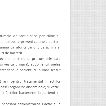
umele de “antibiotice peniciline cu
ctamul poate preveni ca unele bacterii
seamna ca atunci cand piperacilina si
ri de bacterii.
fectiilor bacteriene, precum cele care
i si vezica urinara), abdomenul, pielea
 bacteriene la pacienti cu numar scazut
 ani pentru tratamentul infectiilor
coasei organelor abdominale) si vezicii
l infectiilor bacteriene la pacienti cu
 necesara administrarea Bactacin in