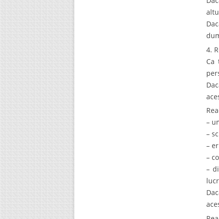
Dac
alt
Dac
dum
4. 
Ca 
per
Dac
ace
Rea
– um
– sc
– e
– co
– d
luc
Dac
ace
Rea