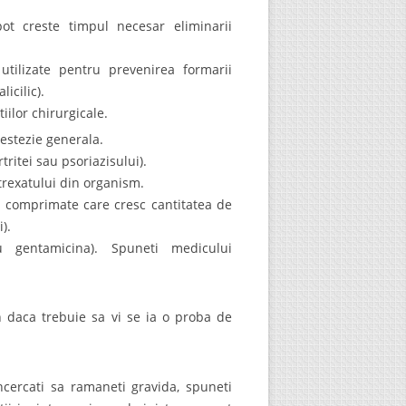
ot creste timpul necesar eliminarii
tilizate pentru prevenirea formarii
icilic).
ilor chirurgicale.
estezie generala.
ritei sau psoriazisului).
trexatului din organism.
 comprimate care cresc cantitatea de
).
 gentamicina). Spuneti medicului
n daca trebuie sa vi se ia o proba de
incercati sa ramaneti gravida, spuneti