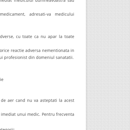
 imediat medicului dumneavoastra sau
medicament, adresati-va medicului
dverse, cu toate ca nu apar la toate
 orice reactie adversa nementionata in
i profesionist din domeniul sanatatii.
ie
 de aer cand nu va asteptati la acest
a imediat unui medic. Pentru frecventa
tegorii: