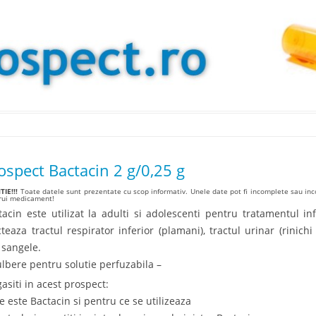
Skip to content
ospect Bactacin 2 g/0,25 g
IE!!!
Toate datele sunt prezentate cu scop informativ. Unele date pot fi incomplete sau inco
arui medicament!
tacin este utilizat la adulti si adolescenti pentru tratamentul in
cteaza tractul respirator inferior (plamani), tractul urinar (rinich
 sangele.
ulbere pentru solutie perfuzabila –
gasiti in acest prospect:
Ce este Bactacin si pentru ce se utilizeaza