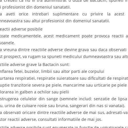
a credeti ca nu vi s-a administrat o doza de Bactacin, spuneti
ui profesionist din domeniul sanatatii.
a aveti orice intrebari suplimentare cu privire la acest 
neavoastra sau altui profesionist din domeniul sanatatii.
Reactii adverse posibile
toate medicamentele, acest medicament poate provoca reactii a
soanele.
a vreuna dintre reactiile adverse devine grava sau daca observati
st prospect, va rugam sa spuneti medicului dumneavoastra sau altu
ctiile adverse grave la Bactacin sunt:
flarea fetei, buzelor, limbii sau altor parti ale corpului
urtarea respiratiei, respiratie suieratoare sau dificultati de respirat
ruptie tranzitorie severa pe piele, mancarime sau urticarie pe piele
lorarea in galben a ochilor sau pielii
istrugerea celulelor din sange (semnele includ: senzatie de lipsa
ru, urina de culoare rosie sau bruna, sangerari din nas si vanatai).
a observati oricare dintre reactiile adverse de mai sus, adresati-v
stor reactii adverse, consultati informatiile de mai jos.
ctiile adverse posibile sunt enumerate in functie de urmatoarele ca