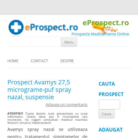
eProspect.ro
Prospecte Medicamente Online
Skip to content
Menu
HOME
CONTACT
DESPRE
Prospect Avamys 27,5
CAUTA
micrograme-puf spray
PROSPECT
nazal, suspensie
Search
Adauga un comentariu
for:
ATENTIE!!!
Toate datele sunt prezentate cu scop
informativ. Unele date pot fi incomplete sau
incorecte. Va rugam consultati medicul inaintea
folosirii oricarui medicament!
Avamys spray nazal se utilizeaza
ADAUGAT
pentru tratamentul simptomelor de