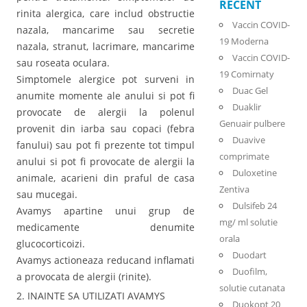
RECENT
rinita alergica, care includ obstructie
Vaccin COVID-
nazala, mancarime sau secretie
19 Moderna
nazala, stranut, lacrimare, mancarime
Vaccin COVID-
sau roseata oculara.
19 Comirnaty
Simptomele alergice pot surveni in
Duac Gel
anumite momente ale anului si pot fi
Duaklir
provocate de alergii la polenul
Genuair pulbere
provenit din iarba sau copaci (febra
Duavive
fanului) sau pot fi prezente tot timpul
comprimate
anului si pot fi provocate de alergii la
Duloxetine
animale, acarieni din praful de casa
Zentiva
sau mucegai.
Dulsifeb 24
Avamys apartine unui grup de
mg/ ml solutie
medicamente denumite
orala
glucocorticoizi.
Duodart
Avamys actioneaza reducand inflamati
Duofilm,
a provocata de alergii (rinite).
solutie cutanata
2. INAINTE SA UTILIZATI AVAMYS
Duokopt 20