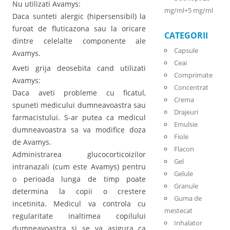
Nu utilizati Avamys:
mg/ml+5 mg/ml
Daca sunteti alergic (hipersensibil) la
furoat de fluticazona sau la oricare
CATEGORII
dintre celelalte componente ale
Capsule
Avamys.
Ceai
Aveti grija deosebita cand utilizati
Comprimate
Avamys:
Concentrat
Daca aveti probleme cu ficatul,
Crema
spuneti medicului dumneavoastra sau
Drajeuri
farmacistului. S-ar putea ca medicul
Emulsie
dumneavoastra sa va modifice doza
Fiole
de Avamys.
Flacon
Administrarea glucocorticoizilor
Gel
intranazali (cum este Avamys) pentru
Gelule
o perioada lunga de timp poate
Granule
determina la copii o crestere
Guma de
incetinita. Medicul va controla cu
mestecat
regularitate inaltimea copilului
Inhalator
dumneavoastra si se va asigura ca