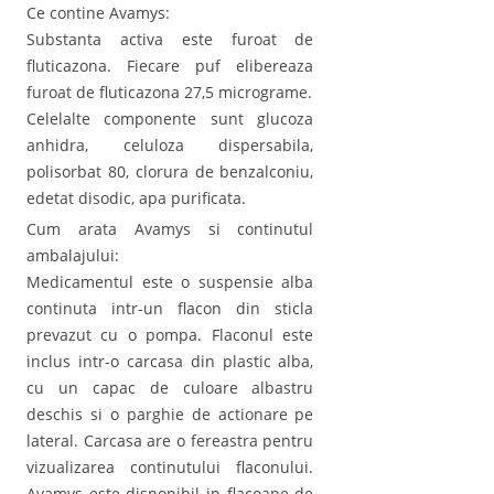
Ce contine Avamys:
Substanta activa este furoat de
fluticazona. Fiecare puf elibereaza
furoat de fluticazona 27,5 micrograme.
Celelalte componente sunt glucoza
anhidra, celuloza dispersabila,
polisorbat 80, clorura de benzalconiu,
edetat disodic, apa purificata.
Cum arata Avamys si continutul
ambalajului:
Medicamentul este o suspensie alba
continuta intr-un flacon din sticla
prevazut cu o pompa. Flaconul este
inclus intr-o carcasa din plastic alba,
cu un capac de culoare albastru
deschis si o parghie de actionare pe
lateral. Carcasa are o fereastra pentru
vizualizarea continutului flaconului.
Avamys este disponibil in flacoane de