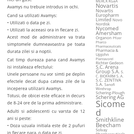
MERCK KGaA
Novartis
Avamys nu trebuie introdus in ochi.
Novartis
Europharm
Cand sa utilizati Avamys:
Limited
Novo
• Utilizati o data pe zi.
Nordisk
Nycomed
• Utilizati la aceeasi ora in fiecare zi.
Amersham
Acest mod de administrare va trata
Organon
Pfizer
Pharco
simptomele dumneavoastra pe toata
Pharmaceuticals
Pharmacia &
durata zilei si a noptii.
Upjohn
Cat timp dureaza pana cand Avamys
Plantavorel
Richter Gedeon
S.C. Arena
isi instaleaza efectului:
Group S.A.
S.
Unele persoane nu vor simti pe deplin
C. BIOFARM S. A.
S.C. ZENTIVA
efectele decat dupa cateva zile de la
S.A.
Sanofi
inceperea utilizarii Avamys.
Winthrop
Schering-Plough
Totusi, de obicei este eficace in decurs
Schering AG
Sicome
de 8-24 ore de la prima administrare.
d
Adulti si adolescenti cu varsta de 12
ani si peste:
Smithkline
Beecham
• Doza uzuala initiala este de 2 pufuri
Solvay
in fiecare nara, o data pe zi.