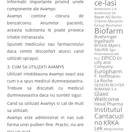
ce-Iasi
Informatii importante privind unele
componente ale Avamys:
Antibiotice S.A.
Antibiotice SA
Avamys contine clorura de
Bayer AG
Berlin-
Chemie Menarini
benzalconiu. Anumitor pacienti,
Group
Biochemie
Biofarm
aceasta substanta le poate provoca
Boehringer
iritatie intranazala.
Ingelheim
Spuneti medicului sau farmacistului
Bristol-Myers
Squibb
Egis
daca simtiti disconfort atunci cand
Pharmaceuticals
EIPICO
Eli
utilizati sprayul.
PLC
Lilly and
Company
3. CUM SA UTILIZATI AVAMYS
Europharm
Utilizati intotdeauna Avamys exact asa
F. Hoffmann-
La Roche
cum v-a spus medicul dumneavoastra.
GEDEON RICHTER
Trebuie sa discutati cu medicul
ROMANIA S.A.
Glaxo
dumneavoastra daca nu sunteti sigur.
Wellcome
Cand sa utilizati Avamys si cat de mult
Hexal Pharma
Institutul
sa utilizati:
Cantacuzi
Avamys este administrat in nas sub
no
KRKA
forma unei pulberi fine. Practic, nu are
Lek
Medochemie
nici un gust.