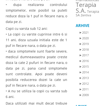
Pharmaceuticals
Terapia
• dupa realizarea controlului
S.A.
simptomelor, este posibil sa puteti
Terapia
SA
Zentiva
reduce doza la 1 puf in fiecare nara, o
data pe zi.
ARHIVE
Copii cu varsta sub 12 ani:
►
2021
• La copii cu varste cuprinse intre 6 si
►
2020
11 ani, doza uzuala initiala este de 1
►
2019
puf in fiecare nara, o data pe zi.
►
2018
• daca simptomele sunt foarte severe,
►
2017
medicul dumneavoastra poate creste
►
2016
doza la cate 2 pufuri in fiecare nara, o
►
2015
data pe zi, pana cand simptomele
►
2014
sunt controlate. Apoi poate deveni
►
2013
posibila reducerea dozei la cate un
►
2012
puf in fiecare nara, o data pe zi.
►
2011
• A nu se utiliza la copii cu varsta sub
►
2009
6 ani.
Daca utilizati mai mult decat trebuie