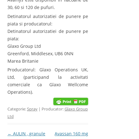
30, 60 si 120 de pufuri.
Detinatorul autorizatiei de punere pe
piata si producatorul:
Detinatorul autorizatiei de punere pe
piata:
Glaxo Group Ltd
Greenford, Middlesex, UB6 0NN
Marea Britanie
Producatorul: Glaxo Operations UK,
Ltd, (participand la activitati
comerciale ca Glaxo Wellcome
Operations).
Categorie:
Spray
| Producator:
Glaxo Group
Ltd
Post navigation
←
AULIN , granule
Avassan 160 mg