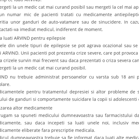
ergeti la un medic cat mai curand posibil sau mergeti la cel mai apr
un numar mic de pacienti tratati cu medicamente antiepilepti
ritia unor ganduri de auto-vatamare sau de sinucidere. In cazu
tactati-va imediat medicul, indiferent de moment.
a luati ARVIND pentru epilepsie
zele din unele tipuri de epilepsie se pot agrava ocazional sau s
ti ARVIND. Unii pacienti pot prezenta crize severe, care pot provoc
a crizele survin mai frecvent sau daca prezentati o criza severa ca
ergeti la un medic cat mai curand posibil.
IND nu trebuie administrat persoanelor cu varsta sub 18 ani pe
olare.
icamentele pentru tratamentul depresiei si altor probleme de 
cului de ganduri si comportamente suicidare la copii si adolescenti 
lizarea altor medicamente
rugam sa spuneti medicului dumneavoastra sau farmacistului daca
icamente, sau daca incepeti sa luati unele noi, inclusiv me
icamente eliberate fara prescriptie medicala.
icul dumneavoastra trebuie sa fie informat daca luati alte medi