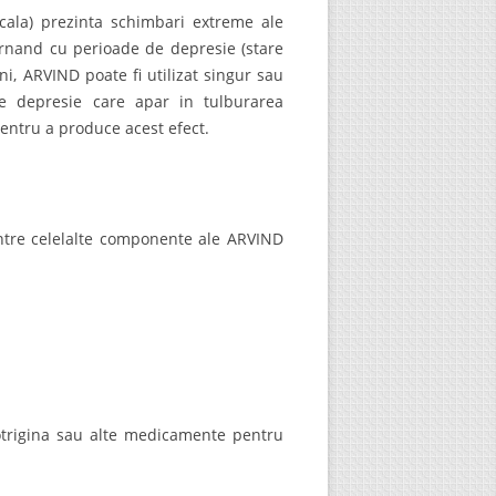
cala) prezinta schimbari extreme ale
ternand cu perioade de depresie (stare
ni, ARVIND poate fi utilizat singur sau
e depresie care apar in tulburarea
pentru a produce acest efect.
dintre celelalte componente ale ARVIND
otrigina sau alte medicamente pentru