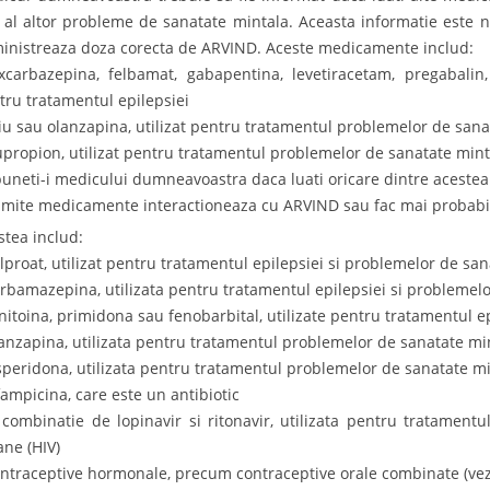
 al altor probleme de sanatate mintala. Aceasta informatie este n
inistreaza doza corecta de ARVIND. Aceste medicamente includ:
xcarbazepina, felbamat, gabapentina, levetiracetam, pregabalin,
tru tratamentul epilepsiei
itiu sau olanzapina, utilizat pentru tratamentul problemelor de san
upropion, utilizat pentru tratamentul problemelor de sanatate min
puneti-i medicului dumneavoastra daca luati oricare dintre acestea
mite medicamente interactioneaza cu ARVIND sau fac mai probabila 
stea includ:
alproat, utilizat pentru tratamentul epilepsiei si problemelor de sa
arbamazepina, utilizata pentru tratamentul epilepsiei si problemel
enitoina, primidona sau fenobarbital, utilizate pentru tratamentul e
lanzapina, utilizata pentru tratamentul problemelor de sanatate mi
isperidona, utilizata pentru tratamentul problemelor de sanatate m
ifampicina, care este un antibiotic
 combinatie de lopinavir si ritonavir, utilizata pentru tratamentul
ne (HIV)
ontraceptive hormonale, precum contraceptive orale combinate (vezi