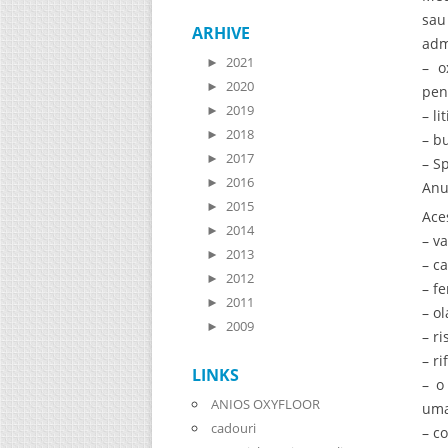
sau
ARHIVE
adm
►
2021
– o
►
2020
pen
►
2019
– l
►
2018
– b
►
2017
– S
►
2016
Anu
►
2015
Ace
►
2014
– v
►
2013
– c
►
2012
– f
►
2011
– o
►
2009
– r
– r
LINKS
– o
ANIOS OXYFLOOR
uma
cadouri
– c