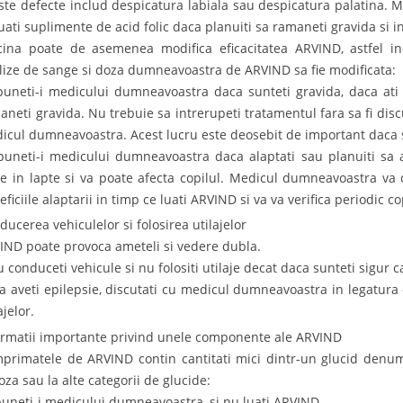
ste defecte includ despicatura labiala sau despicatura palatina. 
luati suplimente de acid folic daca planuiti sa ramaneti gravida si in
cina poate de asemenea modifica eficacitatea ARVIND, astfel inc
lize de sange si doza dumneavoastra de ARVIND sa fie modificata:
puneti-i medicului dumneavoastra daca sunteti gravida, daca ati 
aneti gravida. Nu trebuie sa intrerupeti tratamentul fara sa fi disc
icul dumneavoastra. Acest lucru este deosebit de important daca s
puneti-i medicului dumneavoastra daca alaptati sau planuiti sa 
ce in lapte si va poate afecta copilul. Medicul dumneavoastra va 
ficiile alaptarii in timp ce luati ARVIND si va va verifica periodic co
ducerea vehiculelor si folosirea utilajelor
IND poate provoca ameteli si vedere dubla.
u conduceti vehicule si nu folositi utilaje decat daca sunteti sigur c
a aveti epilepsie, discutati cu medicul dumneavoastra in legatura 
ajelor.
ormatii importante privind unele componente ale ARVIND
primatele de ARVIND contin cantitati mici dintr-un glucid denumit
oza sau la alte categorii de glucide:
puneti-i medicului dumneavoastra, si nu luati ARVIND.