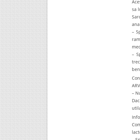
Ace
sa 
Sar
ana
– S
ram
med
– S
tre
bene
Con
ARV
– N
Dac
util
Inf
Com
lact
– S