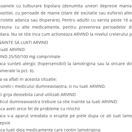
soanele cu tulburare bipolara (denumita uneori depresie mania
pozitiei, cu perioade de manie (stare de excitatie sau euforie) al
tristete adanca sau disperare). Pentru adultii cu varsta peste 18 a
reuna cu alte medicamente, pentru prevenirea perioadelor d
olara. Nu se stie inca cum actioneaza ARVIND la nivelul creierului 
INAINTE SA LUATI ARVIND
luati ARVIND:
IND 25/50/100 mg comprimate
aca sunteti alergic (hipersensibil) la lamotrigina sau la oricare 
umerate la pct. 6).
 va aflati in aceasta situatie:
puneti-i medicului dumneavoastra, si nu luati ARVIND.
ti grija deosebita cand utilizati ARVIND
icul dumneavoastra trebuie sa stie inainte sa luati ARVIND:
aca aveti orice fel de probleme cu rinichii
aca v-a aparut vreodata o eruptie pe piele dupa ce ati luat lam
lepsie
aca luati deja medicamente care contin lamotrigina.