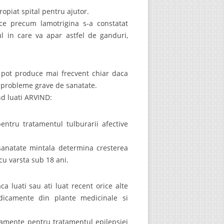
opiat spital pentru ajutor.
ce precum lamotrigina s-a constatat
l in care va apar astfel de ganduri,
e pot produce mai frecvent chiar daca
a probleme grave de sanatate.
nd luati ARVIND:
ntru tratamentul tulburarii afective
sanatate mintala determina cresterea
cu varsta sub 18 ani.
 luati sau ati luat recent orice alte
dicamente din plante medicinale si
camente pentru tratamentul epilepsiei