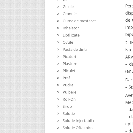
Per
Gelule
dis
Granule
de 
Guma de mestecat
imp
Inhalator
bip
Liofilizate
Ovule
2. 
Pasta de dinti
Nu 
Picaturi
ARV
Plasture
– d
Pliculet
(en
Praf
Daca
Pudra
– S
Pulbere
Ave
Roll-On
Med
Sirop
– d
Solutie
– d
Solutie Injectabila
epi
Solutie Oftalmica
– d