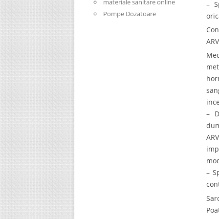
materiale sanitare online
– S
Pompe Dozatoare
ori
Con
ARV
Med
met
hor
san
inc
– D
dum
ARV
imp
mod
– S
con
Sar
Poa