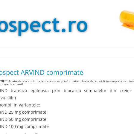
Skip to content
ospect ARVIND comprimate
IE!!!
Toate datele sunt prezentate cu scop informativ. Unele date pot fi incomplete sau inco
arui medicament!
IND trateaza epilepsia prin blocarea semnalelor din creier 
vulsiile).
ponibil in variantele:
IND 25 mg comprimate
IND 50 mg comprimate
IND 100 mg comprimate