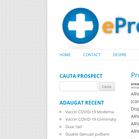
HOME
CONTACT
DESPRE
Pr
CAUTA PROSPECT
ATENT
Search
oric
for:
ARV
(con
ADAUGAT RECENT
Dis
Vaccin COVID-19 Moderna
ARV
Vaccin COVID-19 Comirnaty
ARV
Duac Gel
ARV
Duaklir Genuair pulbere