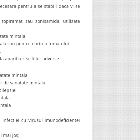
ecesara pentru a se stabili daca vi se
 topiramat sau zonisamida, utilizate
atate mintala
tala sau pentru oprirea fumatului
.
aparitia reactiilor adverse.
natate mintala
or de sanatate mintala
pilepsiei
ntala
intala
 infectiei cu virusul imunodeficientei
 mai jos).