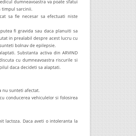
Medicul dumneavoastra va poate sfatui
 timpul sarcinii.
at sa fie necesar sa efectuati niste
putea fi gravida sau daca planuiti sa
utat in prealabil despre acest lucru cu
unteti bolnav de epilepsie.
alaptati. Substanta activa din ARVIND
discuta cu dumneavoastra riscurile si
pilul daca decideti sa alaptati.
a nu sunteti afectat.
cu conducerea vehiculelor si folosirea
 lactoza. Daca aveti o intoleranta la