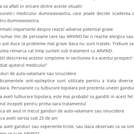
 va aflati in oricare dintre aceste situatii:
puneti-i medicului dumneavoastra, care poate decide scaderea d
tru dumneavoastra.
ormatii importante despre reactii adverse potential grave
numar mic de persoane care iau ARVIND fac o reactie alergica sau rea
e pot duce la probleme mai grave daca nu sunt tratate. Trebuie s
putea remarca cat timp sunteti sub tratament cu ARVIND.
ititi descrierea acestor simptome in sectiunea 4 a acestui prospect “
diat ajutorul medicului”
duri de auto-vatamare sau sinucidere
icamentele anti-epileptice sunt utilizate pentru a trata diverse 
olara. Persoanele cu tulburare bipolara pot prezenta uneori gandu
a aveti tulburare bipolara, este mai probabil sa ganditi in acest fel:
and incepeti pentru prima oara tratamentul
aca ati avut in trecut ganduri de auto-vatamare sau sinucidere
aca aveti varsta sub 25 de ani
a aveti ganduri sau experiente triste, sau daca observati ca va si
timp ce luati ARVIND: