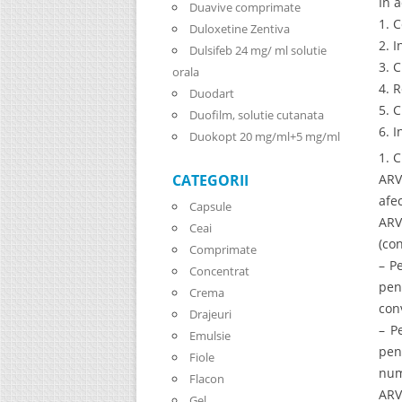
In a
Duavive comprimate
1. 
Duloxetine Zentiva
2. 
Dulsifeb 24 mg/ ml solutie
3. 
orala
4. 
Duodart
5. 
Duofilm, solutie cutanata
6. 
Duokopt 20 mg/ml+5 mg/ml
1. 
ARV
CATEGORII
afe
Capsule
ARV
Ceai
(con
Comprimate
– P
Concentrat
pen
Crema
con
Drajeuri
– P
Emulsie
pen
Fiole
num
Flacon
ARV
Gel