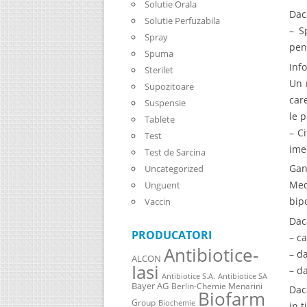
Solutie Orala
Daca
Solutie Perfuzabila
– S
Spray
pen
Spuma
Inf
Sterilet
Un 
Supozitoare
car
Suspensie
le 
Tablete
– C
Test
ime
Test de Sarcina
Gan
Uncategorized
Med
Unguent
bip
Vaccin
Dac
PRODUCATORI
– c
Antibiotice-
– d
ALCON
Iasi
– d
Antibiotice S.A.
Antibiotice SA
Bayer AG
Berlin-Chemie Menarini
Dac
Biofarm
Group
Biochemie
in 