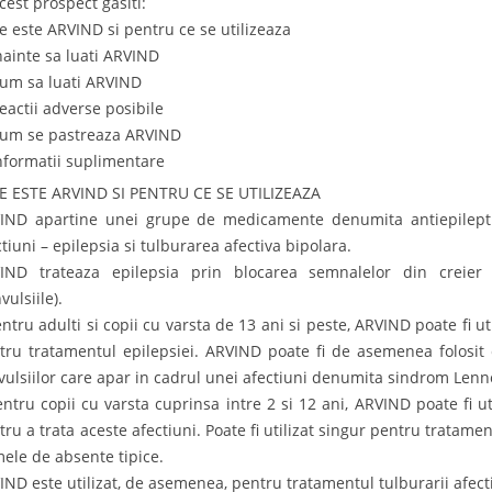
cest prospect gasiti:
Ce este ARVIND si pentru ce se utilizeaza
Inainte sa luati ARVIND
Cum sa luati ARVIND
Reactii adverse posibile
Cum se pastreaza ARVIND
Informatii suplimentare
CE ESTE ARVIND SI PENTRU CE SE UTILIZEAZA
IND apartine unei grupe de medicamente denumita antiepileptic
ctiuni – epilepsia si tulburarea afectiva bipolara.
IND trateaza epilepsia prin blocarea semnalelor din creier 
vulsiile).
entru adulti si copii cu varsta de 13 ani si peste, ARVIND poate fi u
tru tratamentul epilepsiei. ARVIND poate fi de asemenea folosit
vulsiilor care apar in cadrul unei afectiuni denumita sindrom Lenn
entru copii cu varsta cuprinsa intre 2 si 12 ani, ARVIND poate fi 
tru a trata aceste afectiuni. Poate fi utilizat singur pentru tratame
ele de absente tipice.
IND este utilizat, de asemenea, pentru tratamentul tulburarii afect