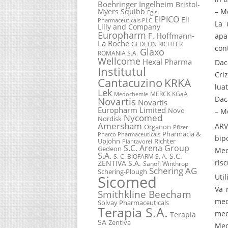
Boehringer Ingelheim
Bristol-
Myers Squibb
– M
Egis
EIPICO
Eli
Pharmaceuticals PLC
La 
Lilly and Company
Europharm
F. Hoffmann-
apa
La Roche
GEDEON RICHTER
con
Glaxo
ROMANIA S.A.
Wellcome
Hexal Pharma
Dac
Institutul
Cri
Cantacuzino
KRKA
lua
Lek
MERCK KGaA
Medochemie
Dac
Novartis
Novartis
Europharm Limited
Novo
– M
Nycomed
Nordisk
Amersham
ARV
Organon
Pfizer
Pharmacia &
Pharco Pharmaceuticals
bip
Upjohn
Richter
Plantavorel
S.C. Arena Group
Gedeon
Med
S.A.
S.C.
S. C. BIOFARM S. A.
ris
ZENTIVA S.A.
Sanofi Winthrop
Schering AG
Schering-Plough
Sicomed
Uti
Va 
Smithkline Beecham
med
Solvay Pharmaceuticals
Terapia S.A.
med
Terapia
SA
Zentiva
Med