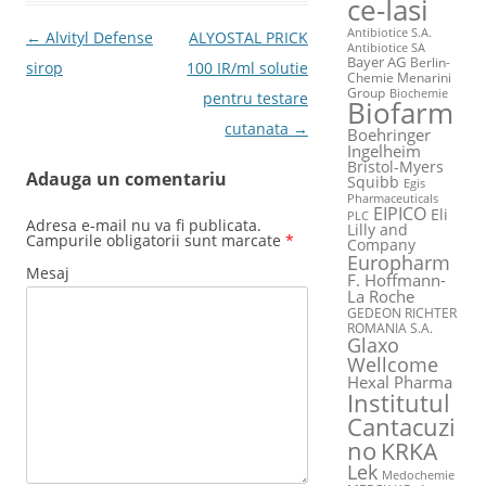
ce-Iasi
Antibiotice S.A.
Post navigation
←
Alvityl Defense
ALYOSTAL PRICK
Antibiotice SA
Bayer AG
Berlin-
sirop
100 IR/ml solutie
Chemie Menarini
Group
Biochemie
pentru testare
Biofarm
cutanata
→
Boehringer
Ingelheim
Bristol-Myers
Adauga un comentariu
Squibb
Egis
Pharmaceuticals
EIPICO
Eli
PLC
Adresa e-mail nu va fi publicata.
Lilly and
Campurile obligatorii sunt marcate
*
Company
Europharm
Mesaj
F. Hoffmann-
La Roche
GEDEON RICHTER
ROMANIA S.A.
Glaxo
Wellcome
Hexal Pharma
Institutul
Cantacuzi
no
KRKA
Lek
Medochemie