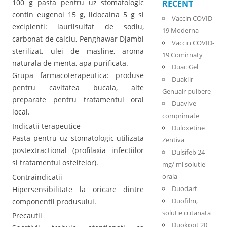
100 g pasta pentru uz stomatologic
RECENT
contin eugenol 15 g, lidocaina 5 g si
Vaccin COVID-
excipienti: laurilsulfat de sodiu,
19 Moderna
carbonat de calciu, Penghawar Djambi
Vaccin COVID-
sterilizat, ulei de masline, aroma
19 Comirnaty
naturala de menta, apa purificata.
Duac Gel
Grupa farmacoterapeutica: produse
Duaklir
pentru cavitatea bucala, alte
Genuair pulbere
preparate pentru tratamentul oral
Duavive
local.
comprimate
Indicatii terapeutice
Duloxetine
Pasta pentru uz stomatologic utilizata
Zentiva
postextractional (profilaxia infectiilor
Dulsifeb 24
si tratamentul osteitelor).
mg/ ml solutie
orala
Contraindicatii
Duodart
Hipersensibilitate la oricare dintre
Duofilm,
componentii produsului.
solutie cutanata
Precautii
Duokopt 20