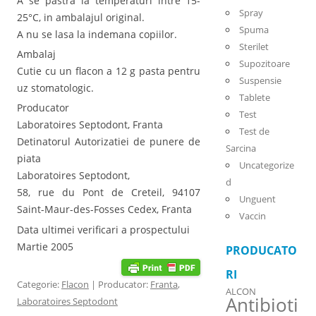
A se pastra la temperaturi intre 15-
Spray
25°C, in ambalajul original.
Spuma
A nu se lasa la indemana copiilor.
Sterilet
Ambalaj
Supozitoare
Cutie cu un flacon a 12 g pasta pentru
Suspensie
uz stomatologic.
Tablete
Producator
Test
Laboratoires Septodont, Franta
Test de
Detinatorul Autorizatiei de punere de
Sarcina
piata
Uncategorize
Laboratoires Septodont,
d
58, rue du Pont de Creteil, 94107
Unguent
Saint-Maur-des-Fosses Cedex, Franta
Vaccin
Data ultimei verificari a prospectului
Martie 2005
PRODUCATO
RI
Categorie:
Flacon
| Producator:
Franta
,
ALCON
Antibioti
Laboratoires Septodont