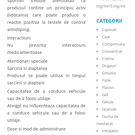
Sportivii trebuie atentionati ca
mg/ml+5 mg/ml
produsul contine un principiu activ
(lidocaina) care poate produce o
CATEGORII
reactie pozitiva la testele de control
antidoping.
Capsule
Ceai
Interactiuni
Comprimate
Nu prezinta interactiuni
Concentrat
medicamentoase.
Crema
Atentionari speciale
Drajeuri
Sarcina si alaptarea
Emulsie
Produsul se poate utiliza in timpul
Fiole
sarcinii si alaptarii
Flacon
Capacitatea de a conduce vehicule
Gel
sau de a folosi utilaje
Gelule
Alvogyl nu influenteaza capacitatea de
Granule
a conduce vehicule sau de a folosi
Guma de
utilaje.
mestecat
Doze si mod de administrare
Inhalator