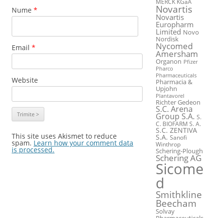
MERCK KGaA
Novartis
Nume
*
Novartis
Europharm
Limited
Novo
Nordisk
Nycomed
Email
*
Amersham
Organon
Pfizer
Pharco
Pharmaceuticals
Website
Pharmacia &
Upjohn
Plantavorel
Richter Gedeon
S.C. Arena
Group S.A.
S.
C. BIOFARM S. A.
S.C. ZENTIVA
This site uses Akismet to reduce
S.A.
Sanofi
spam.
Learn how your comment data
Winthrop
is processed.
Schering-Plough
Schering AG
Sicome
d
Smithkline
Beecham
Solvay