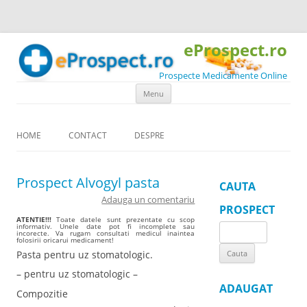
eProspect.ro
Prospecte Medicamente Online
Skip to content
Menu
HOME
CONTACT
DESPRE
Prospect Alvogyl pasta
CAUTA
Adauga un comentariu
PROSPECT
ATENTIE!!!
Toate datele sunt prezentate cu scop
informativ. Unele date pot fi incomplete sau
Search
incorecte. Va rugam consultati medicul inaintea
folosirii oricarui medicament!
for:
Pasta pentru uz stomatologic.
– pentru uz stomatologic –
ADAUGAT
Compozitie