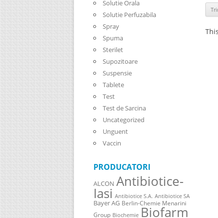
Solutie Orala
Solutie Perfuzabila
Spray
Thi
Spuma
Sterilet
Supozitoare
Suspensie
Tablete
Test
Test de Sarcina
Uncategorized
Unguent
Vaccin
PRODUCATORI
Antibiotice-
ALCON
Iasi
Antibiotice S.A.
Antibiotice SA
Bayer AG
Berlin-Chemie Menarini
Biofarm
Group
Biochemie