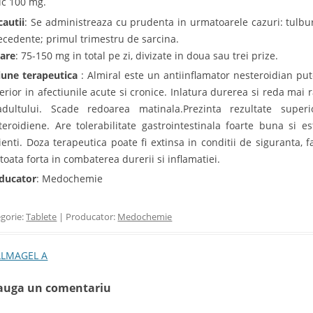
ic 100 mg.
cautii
: Se administreaza cu prudenta in urmatoarele cazuri: tulbura
ecedente; primul trimestru de sarcina.
are
: 75-150 mg in total pe zi, divizate in doua sau trei prize.
iune terapeutica
: Almiral este un antiinflamator nesteroidian pute
erior in afectiunile acute si cronice. Inlatura durerea si reda mai 
dultului. Scade redoarea matinala.Prezinta rezultate superi
teroidiene. Are tolerabilitate gastrointestinala foarte buna si e
ienti. Doza terapeutica poate fi extinsa in conditii de siguranta, fa
 toata forta in combaterea durerii si inflamatiei.
ducator
: Medochemie
gorie:
Tablete
| Producator:
Medochemie
t navigation
LMAGEL A
auga un comentariu