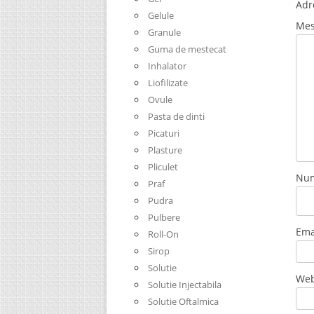
Adr
Gelule
Mes
Granule
Guma de mestecat
Inhalator
Liofilizate
Ovule
Pasta de dinti
Picaturi
Plasture
Pliculet
Nu
Praf
Pudra
Pulbere
Ema
Roll-On
Sirop
Solutie
Web
Solutie Injectabila
Solutie Oftalmica