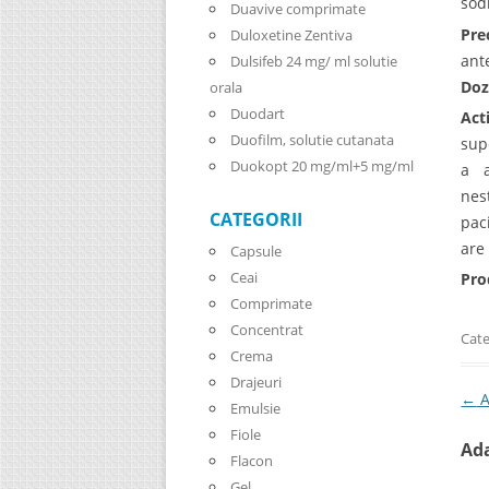
sod
Duavive comprimate
Pre
Duloxetine Zentiva
ant
Dulsifeb 24 mg/ ml solutie
Doz
orala
Duodart
Act
Duofilm, solutie cutanata
sup
Duokopt 20 mg/ml+5 mg/ml
a a
nes
CATEGORII
pac
are
Capsule
Ceai
Pro
Comprimate
Concentrat
Cate
Crema
Drajeuri
Pos
←
A
Emulsie
Fiole
Ad
Flacon
Gel