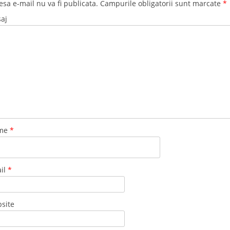
esa e-mail nu va fi publicata. Campurile obligatorii sunt marcate
*
aj
me
*
il
*
site