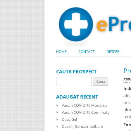
HOME
CONTACT
DESPRE
Pr
CAUTA PROSPECT
ATENT
Search
oric
for:
Indi
afec
ADAUGAT RECENT
ori
Vaccin COVID-19 Moderna
ulu
Vaccin COVID-19 Comirnaty
feni
Duac Gel
For
Duaklir Genuair pulbere