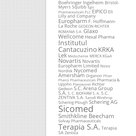
Boehringer Ingelheim
Bristol-
Myers Squibb
Egis
EIPICO
Eli
Pharmaceuticals PLC
Lilly and Company
Europharm
F. Hoffmann-
La Roche
GEDEON RICHTER
Glaxo
ROMANIA S.A.
Wellcome
Hexal Pharma
Institutul
Cantacuzino
KRKA
Lek
MERCK KGaA
Medochemie
Novartis
Novartis
Europharm Limited
Novo
Nycomed
Nordisk
Amersham
Organon
Pfizer
Pharmacia &
Pharco Pharmaceuticals
Upjohn
Richter
Plantavorel
S.C. Arena Group
Gedeon
S.A.
S.C.
S. C. BIOFARM S. A.
ZENTIVA S.A.
Sanofi Winthrop
Schering AG
Schering-Plough
Sicomed
Smithkline Beecham
Solvay Pharmaceuticals
Terapia S.A.
Terapia
SA
Zentiva