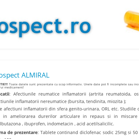
Skip to content
ospect ALMIRAL
IE!!!
Toate datele sunt prezentate cu scop informativ. Unele date pot fi incomplete sau inco
arui medicament!
catii
: Afectiunile reumatice inflamatorii (artrita reumatoida, ost
tiunile inflamatorii nereumatice (bursita, tendinita, miozita );
ce afectiuni inflamatorii din sfera genito-urinara, ORL etc. Studiile 
i in ameliorarea durerilor articulare in repaus si in miscar
lbutazona , ibuprofen, indometacin , acid acetilsalicilic.
ma de prezentare
: Tablete continand diclofenac sodic 25mg si 50