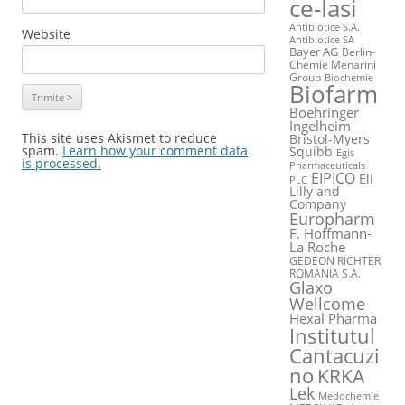
ce-Iasi
Antibiotice S.A.
Website
Antibiotice SA
Bayer AG
Berlin-
Chemie Menarini
Group
Biochemie
Biofarm
Boehringer
Ingelheim
This site uses Akismet to reduce
Bristol-Myers
spam.
Learn how your comment data
Squibb
Egis
is processed.
Pharmaceuticals
EIPICO
Eli
PLC
Lilly and
Company
Europharm
F. Hoffmann-
La Roche
GEDEON RICHTER
ROMANIA S.A.
Glaxo
Wellcome
Hexal Pharma
Institutul
Cantacuzi
no
KRKA
Lek
Medochemie