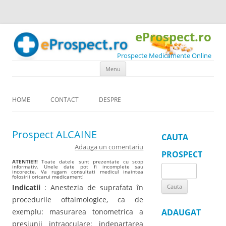
eProspect.ro
Prospecte Medicamente Online
Skip to content
Menu
HOME
CONTACT
DESPRE
Prospect ALCAINE
CAUTA
Adauga un comentariu
PROSPECT
ATENTIE!!!
Toate datele sunt prezentate cu scop
informativ. Unele date pot fi incomplete sau
Search
incorecte. Va rugam consultati medicul inaintea
folosirii oricarui medicament!
for:
Indicatii
: Anestezia de suprafata în
procedurile oftalmologice, ca de
exemplu: masurarea tonometrica a
ADAUGAT
presiunii intraoculare; indepartarea