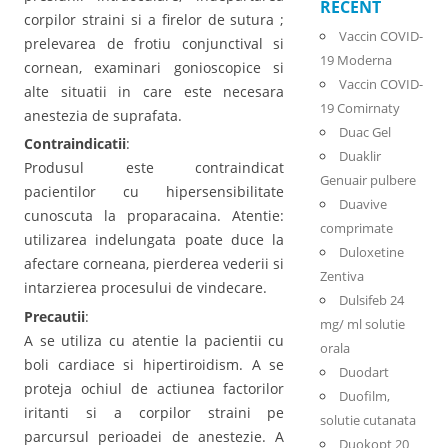
RECENT
corpilor straini si a firelor de sutura ;
Vaccin COVID-
prelevarea de frotiu conjunctival si
19 Moderna
cornean, examinari gonioscopice si
Vaccin COVID-
alte situatii in care este necesara
19 Comirnaty
anestezia de suprafata.
Duac Gel
Contraindicatii
:
Duaklir
Produsul este contraindicat
Genuair pulbere
pacientilor cu hipersensibilitate
Duavive
cunoscuta la proparacaina. Atentie:
comprimate
utilizarea indelungata poate duce la
Duloxetine
afectare corneana, pierderea vederii si
Zentiva
intarzierea procesului de vindecare.
Dulsifeb 24
Precautii
:
mg/ ml solutie
A se utiliza cu atentie la pacientii cu
orala
boli cardiace si hipertiroidism. A se
Duodart
proteja ochiul de actiunea factorilor
Duofilm,
iritanti si a corpilor straini pe
solutie cutanata
parcursul perioadei de anestezie. A
Duokopt 20