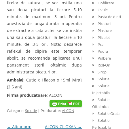
firelor de sutura , se vor instila una
Liofilizate
sau doua picaturi la fiecare 5-10
Ovule
minute, de maximum 3 ori. Pentru
Pasta de dinti
anestezia de lunga durata in operatia
Picaturi
de extractie a cataractei, se vor instila
Plasture
una sau doua picaturi la fiecare 5-10
Pliculet
minute, de 3-5 ori. Nota: deoarece
Praf
reflexul de clipire este temporar
Pudra
abolit, se recomanda aplicarea unui
Pulbere
pansament steril oftalmic dupa
Roll-On
administrarea picaturilor.
Sirop
Solutie
Ambalaj
: Cutie x 1flacon x 15ml [virg]
Solutie
(2.5 ani)
Injectabila
Firma producatoare
: ALCON
Solutie
Oftalmica
Categorie:
Solutie
| Producator:
ALCON
Solutie Orala
Solutie
Post navigation
←
Albunorm
ALCON CILOXAN
→
Perfuzabila