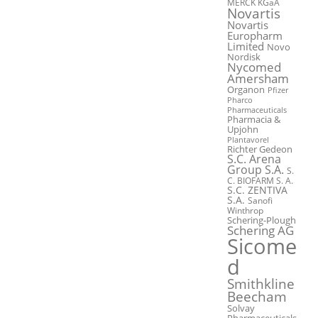
MERCK KGaA
Novartis
Novartis
Europharm
Limited
Novo
Nordisk
Nycomed
Amersham
Organon
Pfizer
Pharco
Pharmaceuticals
Pharmacia &
Upjohn
Plantavorel
Richter Gedeon
S.C. Arena
Group S.A.
S.
C. BIOFARM S. A.
S.C. ZENTIVA
S.A.
Sanofi
Winthrop
Schering-Plough
Schering AG
Sicome
d
Smithkline
Beecham
Solvay