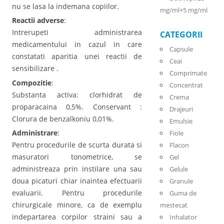
nu se lasa la indemana copiilor.
mg/ml+5 mg/ml
Reactii adverse
:
Intrerupeti administrarea
CATEGORII
medicamentului in cazul in care
Capsule
constatati aparitia unei reactii de
Ceai
sensibilizare .
Comprimate
Compozitie
:
Concentrat
Substanta activa: clorhidrat de
Crema
proparacaina 0,5%. Conservant :
Drajeuri
Clorura de benzalkoniu 0,01%.
Emulsie
Administrare
:
Fiole
Pentru procedurile de scurta durata si
Flacon
masuratori tonometrice, se
Gel
administreaza prin instilare una sau
Gelule
doua picaturi chiar inaintea efectuarii
Granule
evaluarii. Pentru procedurile
Guma de
chirurgicale minore, ca de exemplu
mestecat
indepartarea corpilor straini sau a
Inhalator