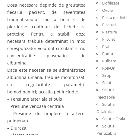
Liofilizate
Doza necesara depinde de greutatea
Ovule
fiecarui pacient, de severitatea
Pasta de dinti
traumatismului sau a bolii si de
Picaturi
pierderile continue de lichide si
Plasture
proteine. Pentru a stabili doza
Pliculet
necesara trebuie determinat in mod
Praf
corespunzator volumul circulant si nu
Pudra
concentratiile plasmatice de
Pulbere
albumina.
Roll-On
Daca este necesar sa se administreze
Sirop
albumina umana, trebuie monitorizati
Solutie
cu regularitate parametrii
Solutie
hemodinamici; acestia pot include:
Injectabila
– Tensiune arteriala si puls
Solutie
– Presiune venoasa centrala
Oftalmica
– Presiune de umplere a arterei
Solutie Orala
pulmonare
Solutie
– Diureza
Perfuzabila