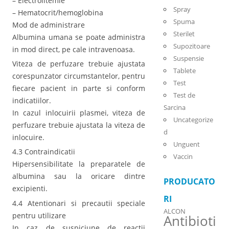
– Electrolitemie
Spray
– Hematocrit/hemoglobina
Spuma
Mod de administrare
Sterilet
Albumina umana se poate administra
Supozitoare
in mod direct, pe cale intravenoasa.
Suspensie
Viteza de perfuzare trebuie ajustata
Tablete
corespunzator circumstantelor, pentru
Test
fiecare pacient in parte si conform
Test de
indicatiilor.
Sarcina
In cazul inlocuirii plasmei, viteza de
Uncategorize
perfuzare trebuie ajustata la viteza de
d
inlocuire.
Unguent
4.3 Contraindicatii
Vaccin
Hipersensibilitate la preparatele de
albumina sau la oricare dintre
PRODUCATO
excipienti.
RI
4.4 Atentionari si precautii speciale
ALCON
pentru utilizare
Antibioti
In caz de suspiciune de reactii