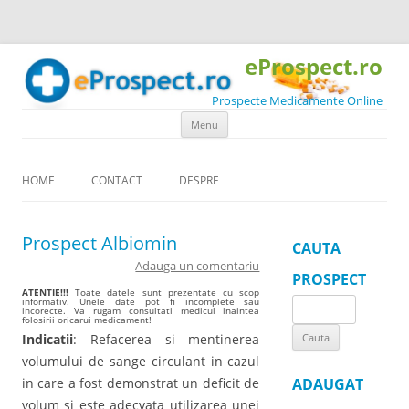
eProspect.ro
Prospecte Medicamente Online
Skip to content
Menu
HOME
CONTACT
DESPRE
Prospect Albiomin
CAUTA
Adauga un comentariu
PROSPECT
ATENTIE!!!
Toate datele sunt prezentate cu scop
informativ. Unele date pot fi incomplete sau
Search
incorecte. Va rugam consultati medicul inaintea
folosirii oricarui medicament!
for:
Indicatii
: Refacerea si mentinerea
volumului de sange circulant in cazul
in care a fost demonstrat un deficit de
ADAUGAT
volum si este adecvata utilizarea unei