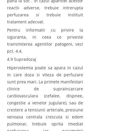
pana la soc . In cazul aparitiei acestor
reactii adverse, trebuie intrerupta
perfuzarea si trebuie instituit
tratament adecvat.
Pentru informatii cu privire la
siguranta, in ceea ce priveste
transmiterea agentilor patogeni, vezi
pct. 4.4.
4.9 Supradozaj
Hipervolemia poate sa apara in cazul
in care doza si viteza de perfuzare
sunt prea mari. La primele manifestari
clinice de supraincarcare
cardiovasculara (cefalee, dispnee,
congestie a venelor jugulare), sau de
crestere a tensiunii arteriale, presiune
venoasa centrala crescuta si edem
pulmonar, trebuie oprita imediat
perfuzarea, iar parametrii