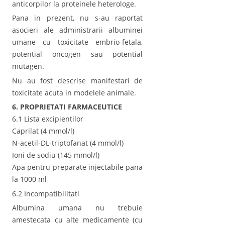
anticorpilor la proteinele heterologe.
Pana in prezent, nu s-au raportat
asocieri ale administrarii albuminei
umane cu toxicitate embrio-fetala,
potential oncogen sau potential
mutagen.
Nu au fost descrise manifestari de
toxicitate acuta in modelele animale.
6. PROPRIETATI FARMACEUTICE
6.1 Lista excipientilor
Caprilat (4 mmol/l)
N-acetil-DL-triptofanat (4 mmol/l)
Ioni de sodiu (145 mmol/l)
Apa pentru preparate injectabile pana
la 1000 ml
6.2 Incompatibilitati
Albumina umana nu trebuie
amestecata cu alte medicamente (cu