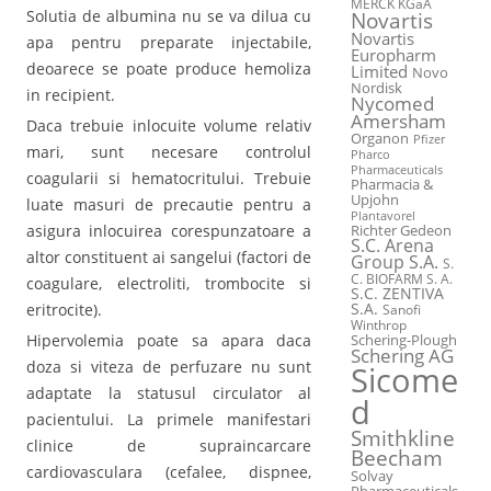
MERCK KGaA
Solutia de albumina nu se va dilua cu
Novartis
Novartis
apa pentru preparate injectabile,
Europharm
deoarece se poate produce hemoliza
Limited
Novo
Nordisk
in recipient.
Nycomed
Amersham
Daca trebuie inlocuite volume relativ
Organon
Pfizer
mari, sunt necesare controlul
Pharco
Pharmaceuticals
coagularii si hematocritului. Trebuie
Pharmacia &
Upjohn
luate masuri de precautie pentru a
Plantavorel
asigura inlocuirea corespunzatoare a
Richter Gedeon
S.C. Arena
altor constituent ai sangelui (factori de
Group S.A.
S.
C. BIOFARM S. A.
coagulare, electroliti, trombocite si
S.C. ZENTIVA
S.A.
eritrocite).
Sanofi
Winthrop
Hipervolemia poate sa apara daca
Schering-Plough
Schering AG
doza si viteza de perfuzare nu sunt
Sicome
adaptate la statusul circulator al
d
pacientului. La primele manifestari
Smithkline
clinice de supraincarcare
Beecham
cardiovasculara (cefalee, dispnee,
Solvay