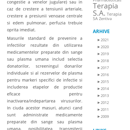
Pharmaceuticals
congestie a venelor jugulare) sau in
Terapia
caz de crestere a tensiunii arteriale,
S.A.
Terapia
crestere a presiunii venoase centrale
SA
Zentiva
si edem pulmonar, perfuzia trebuie
oprita imediat.
ARHIVE
Masurile standard de prevenire a
►
2021
infectiilor rezultate din utilizarea
►
2020
medicamentelor preparate din sange
►
2019
sau plasma umana includ selectia
►
2018
donatorilor, screeningul donarilor
►
2017
individuale si al rezervelor de plasma
►
2016
pentru markeri specifici de infectie si
►
2015
includerea etapelor de productie
►
2014
eficace pentru
►
2013
inactivarea/indepartarea virusurilor.
►
2012
In ciuda acestor masuri, atunci cand
►
2011
sunt administrate medicamente
►
2009
preparate din sange sau plasma
umana, posibilitatea transmiterii