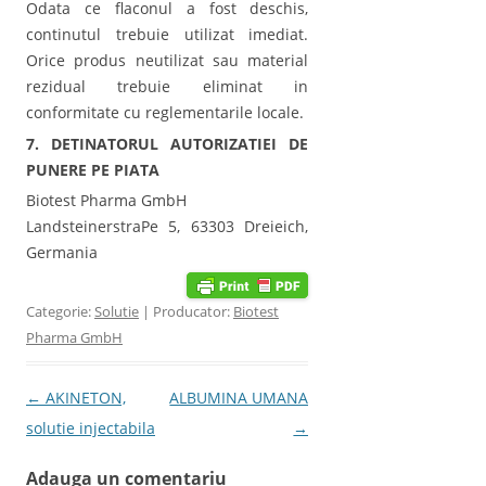
Odata ce flaconul a fost deschis,
continutul trebuie utilizat imediat.
Orice produs neutilizat sau material
rezidual trebuie eliminat in
conformitate cu reglementarile locale.
7. DETINATORUL AUTORIZATIEI DE
PUNERE PE PIATA
Biotest Pharma GmbH
LandsteinerstraPe 5, 63303 Dreieich,
Germania
Categorie:
Solutie
| Producator:
Biotest
Pharma GmbH
Post navigation
←
AKINETON,
ALBUMINA UMANA
solutie injectabila
→
Adauga un comentariu