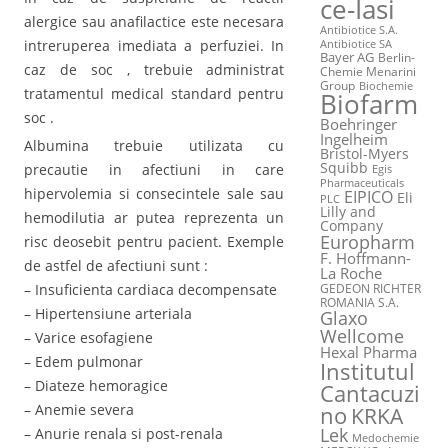
ce-Iasi
alergice sau anafilactice este necesara
Antibiotice S.A.
intreruperea imediata a perfuziei. In
Antibiotice SA
Bayer AG
Berlin-
caz de soc , trebuie administrat
Chemie Menarini
Group
Biochemie
tratamentul medical standard pentru
Biofarm
soc .
Boehringer
Ingelheim
Albumina trebuie utilizata cu
Bristol-Myers
Squibb
precautie in afectiuni in care
Egis
Pharmaceuticals
hipervolemia si consecintele sale sau
EIPICO
Eli
PLC
Lilly and
hemodilutia ar putea reprezenta un
Company
Europharm
risc deosebit pentru pacient. Exemple
F. Hoffmann-
de astfel de afectiuni sunt :
La Roche
GEDEON RICHTER
– Insuficienta cardiaca decompensate
ROMANIA S.A.
– Hipertensiune arteriala
Glaxo
Wellcome
– Varice esofagiene
Hexal Pharma
– Edem pulmonar
Institutul
– Diateze hemoragice
Cantacuzi
no
– Anemie severa
KRKA
Lek
– Anurie renala si post-renala
Medochemie