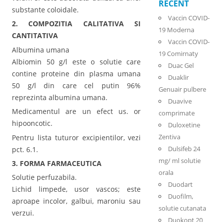
RECENT
substante coloidale.
Vaccin COVID-
2. COMPOZITIA CALITATIVA SI
19 Moderna
CANTITATIVA
Vaccin COVID-
Albumina umana
19 Comirnaty
Albiomin 50 g/l este o solutie care
Duac Gel
contine proteine din plasma umana
Duaklir
50 g/l din care cel putin 96%
Genuair pulbere
reprezinta albumina umana.
Duavive
Medicamentul are un efect us. or
comprimate
hipooncotic.
Duloxetine
Zentiva
Pentru lista tuturor excipientilor, vezi
Dulsifeb 24
pct. 6.1.
mg/ ml solutie
3. FORMA FARMACEUTICA
orala
Solutie perfuzabila.
Duodart
Lichid limpede, usor vascos; este
Duofilm,
aproape incolor, galbui, maroniu sau
solutie cutanata
verzui.
Duokopt 20